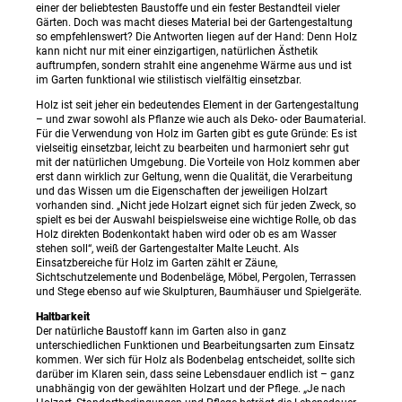
einer der beliebtesten Baustoffe und ein fester Bestandteil vieler
Gärten. Doch was macht dieses Material bei der Gartengestaltung
so empfehlenswert? Die Antworten liegen auf der Hand: Denn Holz
kann nicht nur mit einer einzigartigen, natürlichen Ästhetik
auftrumpfen, sondern strahlt eine angenehme Wärme aus und ist
im Garten funktional wie stilistisch vielfältig einsetzbar.
Holz ist seit jeher ein bedeutendes Element in der Gartengestaltung
– und zwar sowohl als Pflanze wie auch als Deko- oder Baumaterial.
Für die Verwendung von Holz im Garten gibt es gute Gründe: Es ist
vielseitig einsetzbar, leicht zu bearbeiten und harmoniert sehr gut
mit der natürlichen Umgebung. Die Vorteile von Holz kommen aber
erst dann wirklich zur Geltung, wenn die Qualität, die Verarbeitung
und das Wissen um die Eigenschaften der jeweiligen Holzart
vorhanden sind. „Nicht jede Holzart eignet sich für jeden Zweck, so
spielt es bei der Auswahl beispielsweise eine wichtige Rolle, ob das
Holz direkten Bodenkontakt haben wird oder ob es am Wasser
stehen soll“, weiß der Gartengestalter Malte Leucht. Als
Einsatzbereiche für Holz im Garten zählt er Zäune,
Sichtschutzelemente und Bodenbeläge, Möbel, Pergolen, Terrassen
und Stege ebenso auf wie Skulpturen, Baumhäuser und Spielgeräte.
Haltbarkeit
Der natürliche Baustoff kann im Garten also in ganz
unterschiedlichen Funktionen und Bearbeitungsarten zum Einsatz
kommen. Wer sich für Holz als Bodenbelag entscheidet, sollte sich
darüber im Klaren sein, dass seine Lebensdauer endlich ist – ganz
unabhängig von der gewählten Holzart und der Pflege. „Je nach