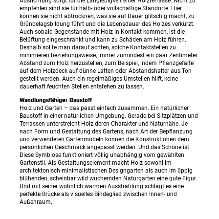
Ausrichtung sorgt für die Langlebigkeit einer Holzterrasse. Nicht zu
empfehlen sind sie für halb- oder vollschattige Standorte. Hier
können sie nicht abtrocknen, was sie auf Dauer glitschig macht, zu
Grünbelagsbildung führt und die Lebensdauer des Holzes verkürzt.
Auch sobald Gegenstände mit Holz in Kontakt kommen, ist die
Belüftung eingeschränkt und kann zu Schäden am Holz führen.
Deshalb sollte man darauf achten, solche Kontaktstellen zu
minimieren beziehungsweise, immer zumindest ein paar Zentimeter
Abstand zum Holz herzustellen, zum Beispiel, indem Pflanzgefäße
auf dem Holzdeck auf dünne Latten oder Abstandshalter aus Ton
gestellt werden. Auch ein regelmäßiges Umstellen hilft, keine
dauerhaft feuchten Stellen entstehen zu lassen.
Wandlungsfähiger Baustoff
Holz und Garten – das passt einfach zusammen. Ein natürlicher
Baustoff in einer natürlichen Umgebung. Gerade bei Sitzplätzen und
Terrassen unterstreicht Holz deren Charakter und Naturnähe. Je
nach Form und Gestaltung des Gartens, nach Art der Bepflanzung
und verwendeten Gartenmöbeln können die Konstruktionen dem
persönlichen Geschmack angepasst werden. Und das Schöne ist:
Diese Symbiose funktioniert völlig unabhängig vom gewählten
Gartenstil. Als Gestaltungselement macht Holz sowohl im
architektonisch-minimalistischen Designgarten als auch im üppig
blühenden, scheinbar wild wuchernden Naturgarten eine gute Figur.
Und mit seiner wohnlich warmen Ausstrahlung schlägt es eine
perfekte Brücke als visuelles Bindeglied zwischen Innen- und
Außenraum.