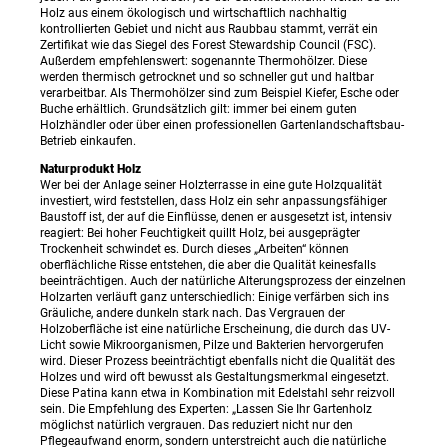
Holz aus einem ökologisch und wirtschaftlich nachhaltig
kontrollierten Gebiet und nicht aus Raubbau stammt, verrät ein
Zertifikat wie das Siegel des Forest Stewardship Council (FSC).
Außerdem empfehlenswert: sogenannte Thermohölzer. Diese
werden thermisch getrocknet und so schneller gut und haltbar
verarbeitbar. Als Thermohölzer sind zum Beispiel Kiefer, Esche oder
Buche erhältlich. Grundsätzlich gilt: immer bei einem guten
Holzhändler oder über einen professionellen Gartenlandschaftsbau-
Betrieb einkaufen.
Naturprodukt Holz
Wer bei der Anlage seiner Holzterrasse in eine gute Holzqualität
investiert, wird feststellen, dass Holz ein sehr anpassungsfähiger
Baustoff ist, der auf die Einflüsse, denen er ausgesetzt ist, intensiv
reagiert: Bei hoher Feuchtigkeit quillt Holz, bei ausgeprägter
Trockenheit schwindet es. Durch dieses „Arbeiten“ können
oberflächliche Risse entstehen, die aber die Qualität keinesfalls
beeinträchtigen. Auch der natürliche Alterungsprozess der einzelnen
Holzarten verläuft ganz unterschiedlich: Einige verfärben sich ins
Gräuliche, andere dunkeln stark nach. Das Vergrauen der
Holzoberfläche ist eine natürliche Erscheinung, die durch das UV-
Licht sowie Mikroorganismen, Pilze und Bakterien hervorgerufen
wird. Dieser Prozess beeinträchtigt ebenfalls nicht die Qualität des
Holzes und wird oft bewusst als Gestaltungsmerkmal eingesetzt.
Diese Patina kann etwa in Kombination mit Edelstahl sehr reizvoll
sein. Die Empfehlung des Experten: „Lassen Sie Ihr Gartenholz
möglichst natürlich vergrauen. Das reduziert nicht nur den
Pflegeaufwand enorm, sondern unterstreicht auch die natürliche