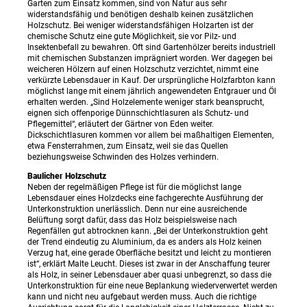
Garten zum Einsatz kommen, sind von Natur aus sehr
widerstandsfähig und benötigen deshalb keinen zusätzlichen
Holzschutz. Bei weniger widerstandsfähigen Holzarten ist der
chemische Schutz eine gute Möglichkeit, sie vor Pilz- und
Insektenbefall zu bewahren. Oft sind Gartenhölzer bereits industriell
mit chemischen Substanzen imprägniert worden. Wer dagegen bei
weicheren Hölzern auf einen Holzschutz verzichtet, nimmt eine
verkürzte Lebensdauer in Kauf. Der ursprüngliche Holzfarbton kann
möglichst lange mit einem jährlich angewendeten Entgrauer und Öl
erhalten werden. „Sind Holzelemente weniger stark beansprucht,
eignen sich offenporige Dünnschichtlasuren als Schutz- und
Pflegemittel“, erläutert der Gärtner von Eden weiter.
Dickschichtlasuren kommen vor allem bei maßhaltigen Elementen,
etwa Fensterrahmen, zum Einsatz, weil sie das Quellen
beziehungsweise Schwinden des Holzes verhindern.
Baulicher Holzschutz
Neben der regelmäßigen Pflege ist für die möglichst lange
Lebensdauer eines Holzdecks eine fachgerechte Ausführung der
Unterkonstruktion unerlässlich. Denn nur eine ausreichende
Belüftung sorgt dafür, dass das Holz beispielsweise nach
Regenfällen gut abtrocknen kann. „Bei der Unterkonstruktion geht
der Trend eindeutig zu Aluminium, da es anders als Holz keinen
Verzug hat, eine gerade Oberfläche besitzt und leicht zu montieren
ist“, erklärt Malte Leucht. Dieses ist zwar in der Anschaffung teurer
als Holz, in seiner Lebensdauer aber quasi unbegrenzt, so dass die
Unterkonstruktion für eine neue Beplankung wiederverwertet werden
kann und nicht neu aufgebaut werden muss. Auch die richtige