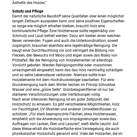
Ästhetik des Holzes.“
Schutz und Pflege
Damit der natürliche Baustoff seine Qualitäten über einen möglichst
langen Zeitraum ausspielen kann und seine positiven Eigenschaften
so lange wie möglich erhalten bleiben, braucht Holz eine
kontinuierliche Pflege. Eine Holzterrasse sollte regelmäßig von
Schmutz und Laub befreit werden. Dazu am besten einen weichen
Besen verwenden. Fugen und auch die Unterkonstruktion, soweit
zugänglich, brauchen ebenfalls eine regelmäßige Reinigung. Die
beugt einer Durchfeuchtung vor und verringert die Bildung von
Flecken, den Bewuchs mit Moos und Algen sowie das Risiko von
Pilzbefall. Bei der Reinigung von Holzelementen ist allerdings
Vorsicht geboten: Werden Reinigungsmittel oder -maschinen
unsachgemäß eingesetzt, kann das das Holz nachhaltig schädigen
und so seine Lebensdauer verkürzen. Niemals sollte man
Holzelemente mit dem Hochdruckreiniger bearbeiten. Für eine
Grundreinigung nach dem Winter reichen im Prinzip Schrubber,
Wasser und eine „grüne Seife“. Grünbelagsentferner ist nur bei
stärkeren Verschmutzungen oder Verfärbungen nötig.
Nach einer intensiven Reinigung ist ein guter Zeitpunkt, den
Holzschutz zu erneuern. Es gibt verschiedene Möglichkeiten, Holz
vor Feuchtigkeit, UV-Strahlen und anderen Umwelteinflüssen zu
schützen. „Für stark beanspruchte Flächen, etwa Holzterrassen,
empfiehlt sich die Anwendung von Imprägnierungen sowie das
Auftragen von Lacken, Ölen und Lasuren“, weiß Malte Leucht. Auf
diese Weise erhält die Holzoberfläche eine Versiegelung, die auch
physikalischer Holzschutz genannt wird. Viele der Holzarten, die im