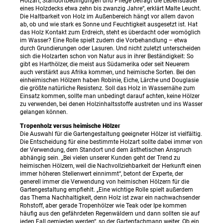
Holzart, Standortbedingungen und Pflege beträgt die Lebensdauer
eines Holzdecks etwa zehn bis zwanzig Jahre“, erklärt Malte Leucht.
Die Haltbarkeit von Holz im Außenbereich hängt vor allem davon
ab, ob und wie stark es Sonne und Feuchtigkeit ausgesetzt ist. Hat
das Holz Kontakt zum Erdreich, steht es überdacht oder womöglich
im Wasser? Eine Rolle spielt zudem die Vorbehandlung – etwa
durch Grundierungen oder Lasuren. Und nicht zuletzt unterscheiden
sich die Holzarten schon von Natur aus in ihrer Beständigkeit: So
gibt es Harthölzer, die meist aus Südamerika oder seit Neuerem
auch verstärkt aus Afrika kommen, und heimische Sorten. Bei den
einheimischen Hölzern haben Robinie, Eiche, Lärche und Douglasie
die größte natürliche Resistenz. Soll das Holz in Wassernähe zum
Einsatz kommen, sollte man unbedingt darauf achten, keine Hölzer
zu verwenden, bei denen Holzinhaltsstoffe austreten und ins Wasser
gelangen können.
Tropenholz versus heimische Hölzer
Die Auswahl für die Gartengestaltung geeigneter Hölzer ist vielfältig.
Die Entscheidung für eine bestimmte Holzart sollte dabei immer von
der Verwendung, dem Standort und dem ästhetischen Anspruch
abhängig sein. „Bei vielen unserer Kunden geht der Trend zu
heimischen Hölzern, weil die Nachvollziehbarkeit der Herkunft einen
immer höheren Stellenwert einnimmt“, betont der Experte, der
generell immer die Verwendung von heimischen Hölzern für die
Gartengestaltung empfiehlt. „Eine wichtige Rolle spielt außerdem
das Thema Nachhaltigkeit, denn Holz ist zwar ein nachwachsender
Rohstoff, aber gerade Tropenhölzer wie Teak oder Ipe kommen
häufig aus den gefährdeten Regenwäldern und dann sollten sie auf
jeden Fall gemieden werden“, so der Gartenfachmann weiter. Ob ein