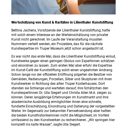
Wertschätzung von Kunst & Raritäten in Lilienthaler Kunststiftung
Bettina Jachens, Vorsitzende der Lilienthaler Kunststiftung, hatte
mit solch einem Interesse an der Werteinschätzung von privater
Kunst nicht gerechnet. Im Laufe der Veranstaltung mussten
Nummern verteilt werden, ein Prozedere, das für die nächste
Kunstexpertise im Truper Museum jetzt schon angedacht ist.
Es war nicht das erste Mal, dass die Lilienthaler Kunststiftung einlud,
Kunstwerke gegen einen geringen Obolus von Expertinnen schätzen
und einordnen zu lassen. Zum ersten Mal aber erfuhr die Expertise
im Kunst-Café der Kunststiftung solch einen ungeahnten Andrang.
Schon lange vor der offiziellen Eröffnung pilgerten die Besitzer von
Gemälden, Radierungen, Porzellan, Silber und Skulpturen mit ihren
Kunstwerken in Richtung des alten Truper Küsterhauses. Dort
standen sie Schlange und warteten darauf, ihre Schätzchen den
Kunstexpertinnen Dr. Ulla Siegert und Christa Allen M.A. zeigen zu
können. Deren langjährige Erfahrungen im Kunstmarkt und ihre
akademische Ausbildung ermöglichten ihnen eine schnelle,
fundierte Einschätzung, Einordnung und Datierung der vorgestellten
Werke. Im Gegensatz zur bekannten Fernsehsendung aber hatten
die beiden Kunsthistorikerinnen nicht die Möglichkeit, im Vorfeld
umfassend zu den Kunstwerken zu recherchieren. „Wir springen hier
komplett ins kalte Wasser“, sagte Ulla Siegert.