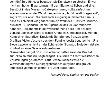
von fünf Euro für jedes begutachtete Kunstwerk zu stecken. Er war
nicht mit hohen Erwartungen mit dem Blumenstillleben und einem
Seestück in das Museums-Café gekommen, wollte einfach nur
wissen, was er an der Wand hängen habe. „Ihr Bild wirft Fragen auf“,
sagte Christa Allen. Sie fand nach ausgiebiger Recherche heraus,
dass es sich nicht wie gedacht um ein Werk des Künstlers Sandrock
aus dem 19., sondern um ein Ölgemälde des 20. Jahrhunderts
handelte. Das änderte in der Wertschätzung alles. Um bei dem
Verkauf über eBay keine falschen Angaben zu machen, ließ Marion
Kühn einen figurativen Druck mit Signatur des französischen
Grafikers Victor Vasarely aus dem Familienbesitz begutachten. Ulla
Siegert zweifelte nicht an der Echtheit der Signatur. Trotzdem riet sie,
Kontakt zu einer Galerie aufzunehmen.
Niemanden der gut 50 Kunstliebhaber hätten sie in die Realität
zurückholen müssen, sagte Siegert. Alle seien mit recht realistischen
Vorstellungen gekommen. Laut Bettina Jachens wird die
Wertschätzung von Kunstgegenständen aufgrund des großen
Interesses vermutlich einmal pro Jahr stattfinden.
Text und Foto: Sabine von der Decken