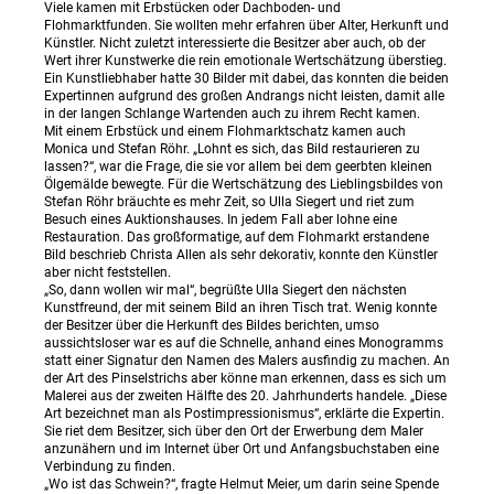
Viele kamen mit Erbstücken oder Dachboden- und
Flohmarktfunden. Sie wollten mehr erfahren über Alter, Herkunft und
Künstler. Nicht zuletzt interessierte die Besitzer aber auch, ob der
Wert ihrer Kunstwerke die rein emotionale Wertschätzung überstieg.
Ein Kunstliebhaber hatte 30 Bilder mit dabei, das konnten die beiden
Expertinnen aufgrund des großen Andrangs nicht leisten, damit alle
in der langen Schlange Wartenden auch zu ihrem Recht kamen.
Mit einem Erbstück und einem Flohmarktschatz kamen auch
Monica und Stefan Röhr. „Lohnt es sich, das Bild restaurieren zu
lassen?“, war die Frage, die sie vor allem bei dem geerbten kleinen
Ölgemälde bewegte. Für die Wertschätzung des Lieblingsbildes von
Stefan Röhr bräuchte es mehr Zeit, so Ulla Siegert und riet zum
Besuch eines Auktionshauses. In jedem Fall aber lohne eine
Restauration. Das großformatige, auf dem Flohmarkt erstandene
Bild beschrieb Christa Allen als sehr dekorativ, konnte den Künstler
aber nicht feststellen.
„So, dann wollen wir mal“, begrüßte Ulla Siegert den nächsten
Kunstfreund, der mit seinem Bild an ihren Tisch trat. Wenig konnte
der Besitzer über die Herkunft des Bildes berichten, umso
aussichtsloser war es auf die Schnelle, anhand eines Monogramms
statt einer Signatur den Namen des Malers ausfindig zu machen. An
der Art des Pinselstrichs aber könne man erkennen, dass es sich um
Malerei aus der zweiten Hälfte des 20. Jahrhunderts handele. „Diese
Art bezeichnet man als Postimpressionismus“, erklärte die Expertin.
Sie riet dem Besitzer, sich über den Ort der Erwerbung dem Maler
anzunähern und im Internet über Ort und Anfangsbuchstaben eine
Verbindung zu finden.
„Wo ist das Schwein?“, fragte Helmut Meier, um darin seine Spende