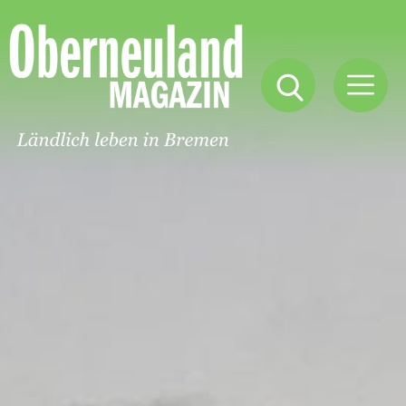
Oberneuland
Magazin