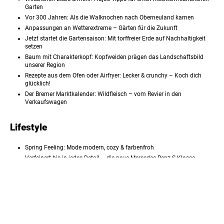
Garten
Vor 300 Jahren: Als die Walknochen nach Oberneuland kamen
Anpassungen an Wetterextreme – Gärten für die Zukunft
Jetzt startet die Gartensaison: Mit torffreier Erde auf Nachhaltigkeit
setzen
Baum mit Charakterkopf: Kopfweiden prägen das Landschaftsbild
unserer Region
Rezepte aus dem Ofen oder Airfryer: Lecker & crunchy – Koch dich
glücklich!
Der Bremer Marktkalender: Wildfleisch – vom Revier in den
Verkaufswagen
Lifestyle
Spring Feeling: Mode modern, cozy & farbenfroh
Verfeinert bis in jedes Detail – die neue Mercedes-Benz S-Klasse
Der Mitsubishi Outlander: Für mehr Souveränität
Möbeltrends des Jahres 2026: Lust auf eine neue Einrichtung?
Regional