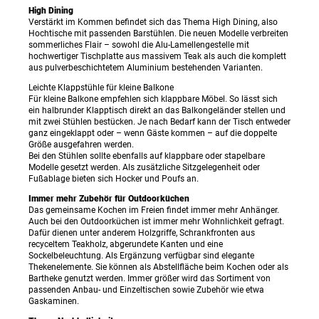
High Dining
Verstärkt im Kommen befindet sich das Thema High Dining, also
Hochtische mit passenden Barstühlen. Die neuen Modelle verbreiten
sommerliches Flair – sowohl die Alu-Lamellengestelle mit
hochwertiger Tischplatte aus massivem Teak als auch die komplett
aus pulverbeschichtetem Aluminium bestehenden Varianten.
Leichte Klappstühle für kleine Balkone
Für kleine Balkone empfehlen sich klappbare Möbel. So lässt sich
ein halbrunder Klapptisch direkt an das Balkongeländer stellen und
mit zwei Stühlen bestücken. Je nach Bedarf kann der Tisch entweder
ganz eingeklappt oder – wenn Gäste kommen – auf die doppelte
Größe ausgefahren werden.
Bei den Stühlen sollte ebenfalls auf klappbare oder stapelbare
Modelle gesetzt werden. Als zusätzliche Sitzgelegenheit oder
Fußablage bieten sich Hocker und Poufs an.
Immer mehr Zubehör für Outdoorküchen
Das gemeinsame Kochen im Freien findet immer mehr Anhänger.
Auch bei den Outdoorküchen ist immer mehr Wohnlichkeit gefragt.
Dafür dienen unter anderem Holzgriffe, Schrankfronten aus
recyceltem Teakholz, abgerundete Kanten und eine
Sockelbeleuchtung. Als Ergänzung verfügbar sind elegante
Thekenelemente. Sie können als Abstellfläche beim Kochen oder als
Bartheke genutzt werden. Immer größer wird das Sortiment von
passenden Anbau- und Einzeltischen sowie Zubehör wie etwa
Gaskaminen.