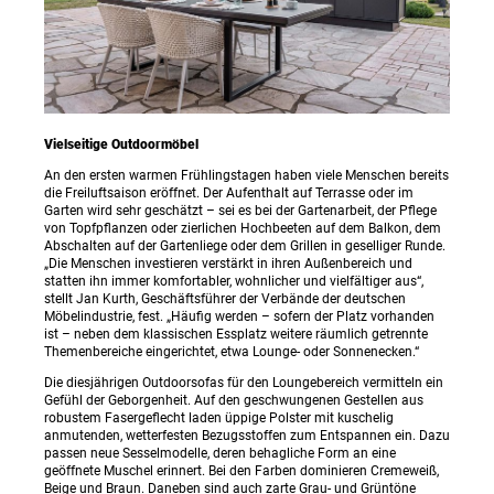
Vielseitige Outdoormöbel
An den ersten warmen Frühlingstagen haben viele Menschen bereits
die Freiluftsaison eröffnet. Der Aufenthalt auf Terrasse oder im
Garten wird sehr geschätzt – sei es bei der Gartenarbeit, der Pflege
von Topfpflanzen oder zierlichen Hochbeeten auf dem Balkon, dem
Abschalten auf der Gartenliege oder dem Grillen in geselliger Runde.
„Die Menschen investieren verstärkt in ihren Außenbereich und
statten ihn immer komfortabler, wohnlicher und vielfältiger aus“,
stellt Jan Kurth, Geschäftsführer der Verbände der deutschen
Möbelindustrie, fest. „Häufig werden – sofern der Platz vorhanden
ist – neben dem klassischen Essplatz weitere räumlich getrennte
Themenbereiche eingerichtet, etwa Lounge- oder Sonnenecken.“
Die diesjährigen Outdoorsofas für den Loungebereich vermitteln ein
Gefühl der Geborgenheit. Auf den geschwungenen Gestellen aus
robustem Fasergeflecht laden üppige Polster mit kuschelig
anmutenden, wetterfesten Bezugsstoffen zum Entspannen ein. Dazu
passen neue Sesselmodelle, deren behagliche Form an eine
geöffnete Muschel erinnert. Bei den Farben dominieren Cremeweiß,
Beige und Braun. Daneben sind auch zarte Grau- und Grüntöne