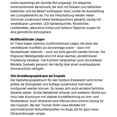
sowie neuerdings ein dunkles Rot angesagt. Ein eleganter,
minimalistischer Barschrank, der sich mit Gläsern und Getränken
bestücken und bei Bedarf aufklappen lässt, rundet die Ausstattung
des Loungebereichs ab. Für die Verschattung werden neben
Schirmen zunehmend kleine Gartenpavillons gewählt, häufig mit
verstellbaren Lamellen. LED-Gartenleuchten, Windlichter,
Lichterketten, dekorative Körbe und Outdoor-Teppiche sorgen für
eine gemütliche Atmosphäre.
Multifunktionale Liegen
Im Trend liegen zierliche, multifunktionale Liegen, die dank des
verstellbaren Kopfteils als Sonnenliege sowie – dann mit
Rückenkissen bestückt – auch als Sofa genutzt werden können. Die
filigranen Metallgestelle sind mit einer weichen, abnehmbaren
Polsterung versehen. Viel Komfort versprechen auch die breiteren
Modelle, Daybeds genannt, die häufig über einen ausklappbaren
Sonnenschutz verfügen.
Viel Gestaltungsspielraum am Essplatz
Der Gestaltungsspielraum für den Outdoor-Essbereich wird immer
größer, da Stuhlgestell und Auflage zunehmend individuell
konfiguriert werden können. So lassen sich auch einzelne farbliche
Akzente setzen. Großer Beliebtheit erfreuen sich weiterhin Stühle aus
Holz oder Aluminium mit stabiler Kordelflechtung an Arm- und
Rückenlehne. Auch Sitzbänke sind oftmals eine schöne Lösung für
den Essplatz. Bei den Tischen fallen neue Modelle mit
asymmetrischen Natursteinplatten ins Auge, die für ganz neue
Sitzanordnungen sorgen.