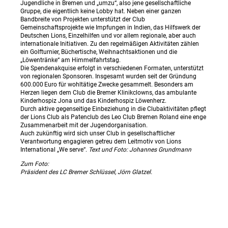
Jugendliche in Bremen und „umzu“, also jene gesellschaftliche
Gruppe, die eigentlich keine Lobby hat. Neben einer ganzen
Bandbreite von Projekten unterstützt der Club
Gemeinschaftsprojekte wie Impfungen in Indien, das Hilfswerk der
Deutschen Lions, Einzelhilfen und vor allem regionale, aber auch
internationale Initiativen. Zu den regelmäßigen Aktivitäten zählen
ein Golfturnier, Büchertische, Weihnachtsaktionen und die
„Löwentränke“ am Himmelfahrtstag.
Die Spendenakquise erfolgt in verschiedenen Formaten, unterstützt
von regionalen Sponsoren. Insgesamt wurden seit der Gründung
600.000 Euro für wohltätige Zwecke gesammelt. Besonders am
Herzen liegen dem Club die Bremer Klinikclowns, das ambulante
Kinderhospiz Jona und das Kinderhospiz Löwenherz.
Durch aktive gegenseitige Einbeziehung in die Clubaktivitäten pflegt
der Lions Club als Patenclub des Leo Club Bremen Roland eine enge
Zusammenarbeit mit der Jugendorganisation.
Auch zukünftig wird sich unser Club in gesellschaftlicher
Verantwortung engagieren getreu dem Leitmotiv von Lions
International „We serve“.
Text und Foto: Johannes Grundmann
Zum Foto:
Präsident des LC Bremer Schlüssel, Jörn Glatzel.