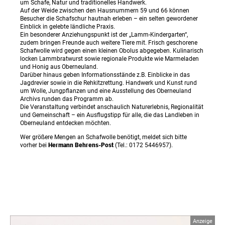
um Schafe, Natur und traditionelles Handwerk.
Auf der Weide zwischen den Hausnummern 59 und 66 können
Besucher die Schafschur hautnah erleben – ein selten gewordener
Einblick in gelebte ländliche Praxis.
Ein besonderer Anziehungspunkt ist der „Lamm-Kindergarten“,
zudem bringen Freunde auch weitere Tiere mit. Frisch geschorene
Schafwolle wird gegen einen kleinen Obolus abgegeben. Kulinarisch
locken Lammbratwurst sowie regionale Produkte wie Marmeladen
und Honig aus Oberneuland.
Darüber hinaus geben Informationsstände z.B. Einblicke in das
Jagdrevier sowie in die Rehkitzrettung. Handwerk und Kunst rund
um Wolle, Jungpflanzen und eine Ausstellung des Oberneuland
Archivs runden das Programm ab.
Die Veranstaltung verbindet anschaulich Naturerlebnis, Regionalität
und Gemeinschaft – ein Ausflugstipp für alle, die das Landleben in
Oberneuland entdecken möchten.
Wer größere Mengen an Schafwolle benötigt, meldet sich bitte
vorher bei
Hermann Behrens-Post
(Tel.: 0172 5446957).