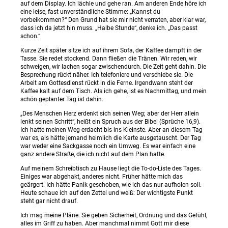
auf dem Display. Ich lächle und gehe ran. Am anderen Ende höre ich
eine leise, fast unverständliche Stimme: „Kannst du
vorbeikommen?“ Den Grund hat sie mir nicht verraten, aber klar war,
dass ich da jetzt hin muss. „Halbe Stunde“, denke ich. „Das passt
schon.“
Kurze Zeit später sitze ich auf ihrem Sofa, der Kaffee dampft in der
Tasse. Sie redet stockend. Dann fließen die Tränen. Wir reden, wir
schweigen, wir lachen sogar zwischendurch. Die Zeit geht dahin. Die
Besprechung rückt näher. Ich telefoniere und verschiebe sie. Die
Arbeit am Gottesdienst rückt in die Ferne. Irgendwann steht der
Kaffee kalt auf dem Tisch. Als ich gehe, ist es Nachmittag, und mein
schön geplanter Tag ist dahin.
„Des Menschen Herz erdenkt sich seinen Weg; aber der Herr allein
lenkt seinen Schritt“, heißt ein Spruch aus der Bibel (Sprüche 16,9).
Ich hatte meinen Weg erdacht bis ins Kleinste. Aber an diesem Tag
war es, als hätte jemand heimlich die Karte ausgetauscht. Der Tag
war weder eine Sackgasse noch ein Umweg. Es war einfach eine
ganz andere Straße, die ich nicht auf dem Plan hatte.
Auf meinem Schreibtisch zu Hause liegt die To-do-Liste des Tages.
Einiges war abgehakt, anderes nicht. Früher hätte mich das
geärgert. Ich hätte Panik geschoben, wie ich das nur aufholen soll.
Heute schaue ich auf den Zettel und weiß: Der wichtigste Punkt
steht gar nicht drauf.
Ich mag meine Pläne. Sie geben Sicherheit, Ordnung und das Gefühl,
alles im Griff zu haben. Aber manchmal nimmt Gott mir diese