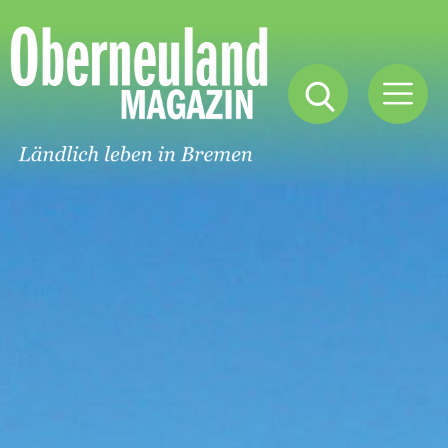
Oberneuland
Magazin