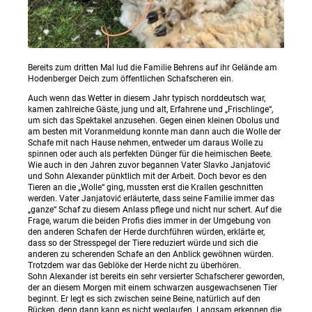
Bereits zum dritten Mal lud die Familie Behrens auf ihr Gelände am
Hodenberger Deich zum öffentlichen Schafscheren ein.
Auch wenn das Wetter in diesem Jahr typisch norddeutsch war,
kamen zahlreiche Gäste, jung und alt, Erfahrene und „Frischlinge“,
um sich das Spektakel anzusehen. Gegen einen kleinen Obolus und
am besten mit Voranmeldung konnte man dann auch die Wolle der
Schafe mit nach Hause nehmen, entweder um daraus Wolle zu
spinnen oder auch als perfekten Dünger für die heimischen Beete.
Wie auch in den Jahren zuvor begannen Vater Slavko Janjatović
und Sohn Alexander pünktlich mit der Arbeit. Doch bevor es den
Tieren an die „Wolle“ ging, mussten erst die Krallen geschnitten
werden. Vater Janjatović erläuterte, dass seine Familie immer das
„ganze“ Schaf zu diesem Anlass pflege und nicht nur schert. Auf die
Frage, warum die beiden Profis dies immer in der Umgebung von
den anderen Schafen der Herde durchführen würden, erklärte er,
dass so der Stresspegel der Tiere reduziert würde und sich die
anderen zu scherenden Schafe an den Anblick gewöhnen würden.
Trotzdem war das Geblöke der Herde nicht zu überhören.
Sohn Alexander ist bereits ein sehr versierter Schafscherer geworden,
der an diesem Morgen mit einem schwarzen ausgewachsenen Tier
beginnt. Er legt es sich zwischen seine Beine, natürlich auf den
Rücken, denn dann kann es nicht weglaufen. Langsam erkennen die