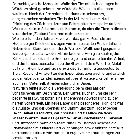
Betrachter, welche Menge an Wolle das Tier mit sich getragen hat.
Würde es nicht geschoren, so würde die Wolle unaufhaltsam
wachsen. Nach der Prozedur steht dann ein schwarzes,
ausgesprochen schlankes Tier in der Mitte der Herde. Nach
Erfahrung des Züchters Hermann Behrens kann es später auf der
Weide zu kleinen Scharmützeln kommen, da sich die Tiere in diesem
veränderten „Zustand“ erst mal nicht erkennen.
Wie bereits in den Jahren zuvor war das ganze Gelände am
Hodenberger Deich durchzogen von interessanten Präsentationen.
Neben dem Stand, an dem die Ur-Wolle zu Wollknäuel gesponnen
wurde, gab es auch wieder Marmelade und Honig zu kaufen, die
Rehkitzsucher ließen ihre Drohne steigen und erläuterten ihre Arbeit,
und die Landesjägerschaft zog die Blicke mit dem Wild-Tier-Mobil
auf sich. Hierin befand sich eine große Sammlung ausgestopfter
Tiere. Rede und Antwort zu den Exponaten, aber auch grundsätzlich
zu der Arbeit der Landesjägerschaft beantwortete Eike Behrens, wie
auch sein Vater selbst leidenschaftlicher Jäger.
Natürlich fehlte auch die Verpflegung beim diesjährigen
Schafscheren am Deich nicht. Der Kaffee, Kuchen und die sehr
begehrte Bratwurst boten eine angenehme Abwechslung zu der
harten Scherarbeit. Ein neues, aber ganz besonderes Highlight war
die Ausstellung der Oberneuland Sammlung zum Hodenberger
Deich, seiner Geschichte, der Anrainer und zu allem weiteren
Wissenswertem über das gesamte Gebiet Oberneulands. Liebevoll
und umfassend hatte das Team rund um Thomas Rosema die
Plakatwände mit Bildern und Zeichnungen sowie Skizzen bestückt
und stand natürlich wie immer für ergänzende Erläuterungen zur
Verfügung.
CB