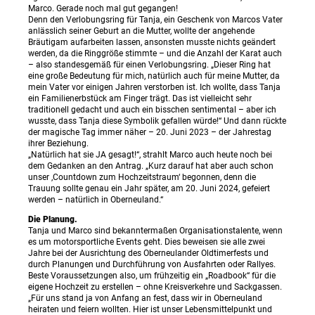
Marco. Gerade noch mal gut gegangen!
Denn den Verlobungsring für Tanja, ein Geschenk von Marcos Vater
anlässlich seiner Geburt an die Mutter, wollte der angehende
Bräutigam aufarbeiten lassen, ansonsten musste nichts geändert
werden, da die Ringgröße stimmte – und die Anzahl der Karat auch
– also standesgemäß für einen Verlobungsring. „Dieser Ring hat
eine große Bedeutung für mich, natürlich auch für meine Mutter, da
mein Vater vor einigen Jahren verstorben ist. Ich wollte, dass Tanja
ein Familienerbstück am Finger trägt. Das ist vielleicht sehr
traditionell gedacht und auch ein bisschen sentimental – aber ich
wusste, dass Tanja diese Symbolik gefallen würde!“ Und dann rückte
der magische Tag immer näher – 20. Juni 2023 – der Jahrestag
ihrer Beziehung.
„Natürlich hat sie JA gesagt!“, strahlt Marco auch heute noch bei
dem Gedanken an den Antrag. „Kurz darauf hat aber auch schon
unser ‚Countdown zum Hochzeitstraum‘ begonnen, denn die
Trauung sollte genau ein Jahr später, am 20. Juni 2024, gefeiert
werden – natürlich in Oberneuland.“
Die Planung.
Tanja und Marco sind bekanntermaßen Organisationstalente, wenn
es um motorsportliche Events geht. Dies beweisen sie alle zwei
Jahre bei der Ausrichtung des Oberneulander Oldtimerfests und
durch Planungen und Durchführung von Ausfahrten oder Rallyes.
Beste Voraussetzungen also, um frühzeitig ein „Roadbook“ für die
eigene Hochzeit zu erstellen – ohne Kreisverkehre und Sackgassen.
„Für uns stand ja von Anfang an fest, dass wir in Oberneuland
heiraten und feiern wollten. Hier ist unser Lebensmittelpunkt und