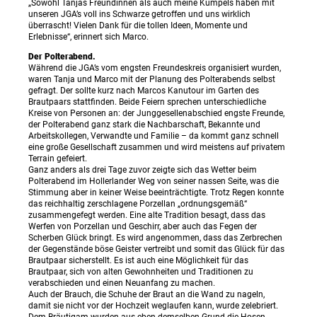
„Sowohl Tanjas Freundinnen als auch meine Kumpels haben mit
unseren JGA’s voll ins Schwarze getroffen und uns wirklich
überrascht! Vielen Dank für die tollen Ideen, Momente und
Erlebnisse“, erinnert sich Marco.
Der Polterabend.
Während die JGA’s vom engsten Freundeskreis organisiert wurden,
waren Tanja und Marco mit der Planung des Polterabends selbst
gefragt. Der sollte kurz nach Marcos Kanutour im Garten des
Brautpaars stattfinden. Beide Feiern sprechen unterschiedliche
Kreise von Personen an: der Junggesellenabschied engste Freunde,
der Polterabend ganz stark die Nachbarschaft, Bekannte und
Arbeitskollegen, Verwandte und Familie – da kommt ganz schnell
eine große Gesellschaft zusammen und wird meistens auf privatem
Terrain gefeiert.
Ganz anders als drei Tage zuvor zeigte sich das Wetter beim
Polterabend im Hollerlander Weg von seiner nassen Seite, was die
Stimmung aber in keiner Weise beeinträchtigte. Trotz Regen konnte
das reichhaltig zerschlagene Porzellan „ordnungsgemäß“
zusammengefegt werden. Eine alte Tradition besagt, dass das
Werfen von Porzellan und Geschirr, aber auch das Fegen der
Scherben Glück bringt. Es wird angenommen, dass das Zerbrechen
der Gegenstände böse Geister vertreibt und somit das Glück für das
Brautpaar sicherstellt. Es ist auch eine Möglichkeit für das
Brautpaar, sich von alten Gewohnheiten und Traditionen zu
verabschieden und einen Neuanfang zu machen.
Auch der Brauch, die Schuhe der Braut an die Wand zu nageln,
damit sie nicht vor der Hochzeit weglaufen kann, wurde zelebriert.
Dem Bräutigam wurden aus eben demselben Grund die Hosen