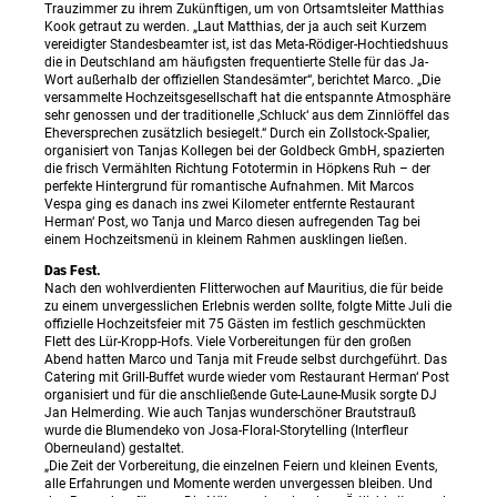
Trauzimmer zu ihrem Zukünftigen, um von Ortsamtsleiter Matthias
Kook getraut zu werden. „Laut Matthias, der ja auch seit Kurzem
vereidigter Standesbeamter ist, ist das Meta-Rödiger-Hochtiedshuus
die in Deutschland am häufigsten frequentierte Stelle für das Ja-
Wort außerhalb der offiziellen Standesämter“, berichtet Marco. „Die
versammelte Hochzeitsgesellschaft hat die entspannte Atmosphäre
sehr genossen und der traditionelle ‚Schluck‘ aus dem Zinnlöffel das
Eheversprechen zusätzlich besiegelt.“ Durch ein Zollstock-Spalier,
organisiert von Tanjas Kollegen bei der Goldbeck GmbH, spazierten
die frisch Vermählten Richtung Fototermin in Höpkens Ruh – der
perfekte Hintergrund für romantische Aufnahmen. Mit Marcos
Vespa ging es danach ins zwei Kilometer entfernte Restaurant
Herman‘ Post, wo Tanja und Marco diesen aufregenden Tag bei
einem Hochzeitsmenü in kleinem Rahmen ausklingen ließen.
Das Fest.
Nach den wohlverdienten Flitterwochen auf Mauritius, die für beide
zu einem unvergesslichen Erlebnis werden sollte, folgte Mitte Juli die
offizielle Hochzeitsfeier mit 75 Gästen im festlich geschmückten
Flett des Lür-Kropp-Hofs. Viele Vorbereitungen für den großen
Abend hatten Marco und Tanja mit Freude selbst durchgeführt. Das
Catering mit Grill-Buffet wurde wieder vom Restaurant Herman‘ Post
organisiert und für die anschließende Gute-Laune-Musik sorgte DJ
Jan Helmerding. Wie auch Tanjas wunderschöner Brautstrauß
wurde die Blumendeko von Josa-Floral-Storytelling (Interfleur
Oberneuland) gestaltet.
„Die Zeit der Vorbereitung, die einzelnen Feiern und kleinen Events,
alle Erfahrungen und Momente werden unvergessen bleiben. Und