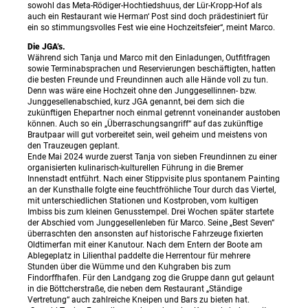
sowohl das Meta-Rödiger-Hochtiedshuus, der Lür-Kropp-Hof als
auch ein Restaurant wie Herman‘ Post sind doch prädestiniert für
ein so stimmungsvolles Fest wie eine Hochzeitsfeier“, meint Marco.
Die JGA’s.
Während sich Tanja und Marco mit den Einladungen, Outfitfragen
sowie Terminabsprachen und Reservierungen beschäftigten, hatten
die besten Freunde und Freundinnen auch alle Hände voll zu tun.
Denn was wäre eine Hochzeit ohne den Junggesellinnen- bzw.
Junggesellenabschied, kurz JGA genannt, bei dem sich die
zukünftigen Ehepartner noch einmal getrennt voneinander austoben
können. Auch so ein „Überraschungsangriff“ auf das zukünftige
Brautpaar will gut vorbereitet sein, weil geheim und meistens von
den Trauzeugen geplant.
Ende Mai 2024 wurde zuerst Tanja von sieben Freundinnen zu einer
organisierten kulinarisch-kulturellen Führung in die Bremer
Innenstadt entführt. Nach einer Stippvisite plus spontanem Painting
an der Kunsthalle folgte eine feuchtfröhliche Tour durch das Viertel,
mit unterschiedlichen Stationen und Kostproben, vom kultigen
Imbiss bis zum kleinen Genusstempel. Drei Wochen später startete
der Abschied vom Junggesellenleben für Marco. Seine „Best Seven“
überraschten den ansonsten auf historische Fahrzeuge fixierten
Oldtimerfan mit einer Kanutour. Nach dem Entern der Boote am
Ablegeplatz in Lilienthal paddelte die Herrentour für mehrere
Stunden über die Wümme und den Kuhgraben bis zum
Findorffhafen. Für den Landgang zog die Gruppe dann gut gelaunt
in die Böttcherstraße, die neben dem Restaurant „Ständige
Vertretung“ auch zahlreiche Kneipen und Bars zu bieten hat.