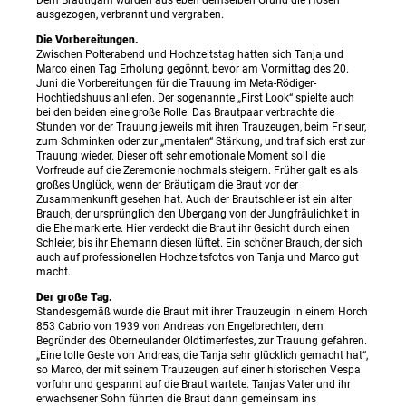
ausgezogen, verbrannt und vergraben.
Die Vorbereitungen.
Zwischen Polterabend und Hochzeitstag hatten sich Tanja und
Marco einen Tag Erholung gegönnt, bevor am Vormittag des 20.
Juni die Vorbereitungen für die Trauung im Meta-Rödiger-
Hochtiedshuus anliefen. Der sogenannte „First Look“ spielte auch
bei den beiden eine große Rolle. Das Brautpaar verbrachte die
Stunden vor der Trauung jeweils mit ihren Trauzeugen, beim Friseur,
zum Schminken oder zur „mentalen“ Stärkung, und traf sich erst zur
Trauung wieder. Dieser oft sehr emotionale Moment soll die
Vorfreude auf die Zeremonie nochmals steigern. Früher galt es als
großes Unglück, wenn der Bräutigam die Braut vor der
Zusammenkunft gesehen hat. Auch der Brautschleier ist ein alter
Brauch, der ursprünglich den Übergang von der Jungfräulichkeit in
die Ehe markierte. Hier verdeckt die Braut ihr Gesicht durch einen
Schleier, bis ihr Ehemann diesen lüftet. Ein schöner Brauch, der sich
auch auf professionellen Hochzeitsfotos von Tanja und Marco gut
macht.
Der große Tag.
Standesgemäß wurde die Braut mit ihrer Trauzeugin in einem Horch
853 Cabrio von 1939 von Andreas von Engelbrechten, dem
Begründer des Oberneulander Oldtimerfestes, zur Trauung gefahren.
„Eine tolle Geste von Andreas, die Tanja sehr glücklich gemacht hat“,
so Marco, der mit seinem Trauzeugen auf einer historischen Vespa
vorfuhr und gespannt auf die Braut wartete. Tanjas Vater und ihr
erwachsener Sohn führten die Braut dann gemeinsam ins