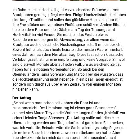
Im Rahmen einer Hochzeit gibt es verschiedene Bräuche, die von
Brautpaaren gerne gepflegt werden. Einige Hochzeitsbräuche haben
eine lange Tradition und sollen das glückliche Hochzeitspaar für
ihre Ehe stärken und vor bösen Einflüssen schützen. Andere Rituale
bereiten dem Paar und den Gästen am Tag der Trauung samt
Hochzeitsfeier viel Freude. Sie machen das Fest zu etwas
Besonderem und sorgen für Abwechslung, vor allem wenn das
Brautpaar auch die restliche Hochzeitsgesellschaft mit einbezieht.
Sowohl früher als auch heute heiraten die meisten Paare innerhalb
eines Jahres nach dem Heiratsantrag. Diese fast schon klassische
Verlobungszeit ist nur eine Empfehlung und keine Vorgabe. Sinnvoll
sind die zwölf Monate aber auf jeden Fall, um ausreichend Zeit zu
haben für alle nötigen Vorbereitungen. So auch bei den
Oberneulandern Tanja Sörensen und Marco Trey, die wussten, dass
die Hochzeitsplanung nicht nebenbei in ein paar Tagen erledigt ist,
sondern sich durchaus über einen Zeitraum von einigen Monaten
hinziehen kann.
Der Antrag.
„Selbst wenn man schon seit Jahren ein Paar ist und
zusammenlebt: Der Heiratsantrag ist etwas ganz Besonderes“,
erinnert sich Marco Trey an die Vorbereitungen für den „Kniefall“ vor
seiner Liebsten Tanja Sörensen. „Der Antrag sollte natürlich eine
Überraschung werden und Tanja durfte auf gar keinen Fall merken,
was ich vorhatte. Beinahe wäre die Sache allerdings aufgeflogen, da
sie meinen Besuch bei einem Juwelier mitbekommen hatte. Aber
irgendwie konnte ich mich da noch geschickt rausreden“, lacht