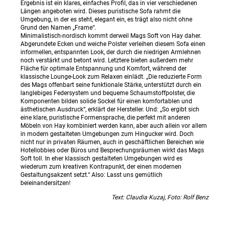
Ergebnis ist ein klares, einfaches Profil, das in vier verschiedenen
Längen angeboten wird. Dieses puristische Sofa rahmt die
Umgebung, in der es steht, elegant ein, es trägt also nicht ohne
Grund den Namen „Frame“.
Minimalistisch-nordisch kommt derweil Mags Soft von Hay daher.
Abgerundete Ecken und weiche Polster verleihen diesem Sofa einen
informellen, entspannten Look, der durch die niedrigen Armlehnen
noch verstärkt und betont wird. Letztere bieten außerdem mehr
Fläche für optimale Entspannung und Komfort, während der
klassische Lounge-Look zum Relaxen einlädt. „Die reduzierte Form
des Mags offenbart seine funktionale Stärke, unterstützt durch ein
langlebiges Federsystem und bequeme Schaumstoffpolster, die
Komponenten bilden solide Sockel für einen komfortablen und
ästhetischen Ausdruck“, erklärt der Hersteller. Und: „So ergibt sich
eine klare, puristische Formensprache, die perfekt mit anderen
Möbeln von Hay kombiniert werden kann, aber auch allein vor allem
in modern gestalteten Umgebungen zum Hingucker wird. Doch
nicht nur in privaten Räumen, auch in geschäftlichen Bereichen wie
Hotellobbies oder Büros und Besprechungsräumen wirkt das Mags
Soft toll. In eher klassisch gestalteten Umgebungen wird es
wiederum zum kreativen Kontrapunkt, der einen modernen
Gestaltungsakzent setzt.“ Also: Lasst uns gemütlich
beieinandersitzen!
Text: Claudia Kuzaj, Foto: Rolf Benz