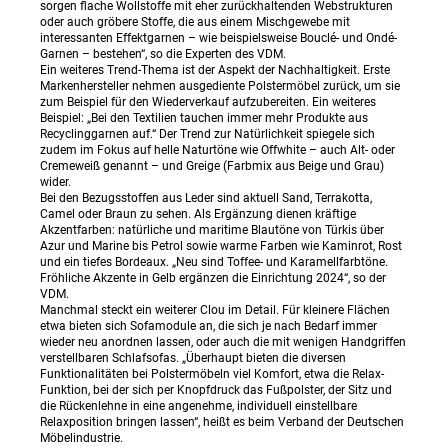
sorgen flache Wollstoffe mit eher zurückhaltenden Webstrukturen
oder auch gröbere Stoffe, die aus einem Mischgewebe mit
interessanten Effektgarnen – wie beispielsweise Bouclé- und Ondé-
Garnen – bestehen“, so die Experten des VDM.
Ein weiteres Trend-Thema ist der Aspekt der Nachhaltigkeit. Erste
Markenhersteller nehmen ausgediente Polstermöbel zurück, um sie
zum Beispiel für den Wiederverkauf aufzubereiten. Ein weiteres
Beispiel: „Bei den Textilien tauchen immer mehr Produkte aus
Recyclinggarnen auf.“ Der Trend zur Natürlichkeit spiegele sich
zudem im Fokus auf helle Naturtöne wie Offwhite – auch Alt- oder
Cremeweiß genannt – und Greige (Farbmix aus Beige und Grau)
wider.
Bei den Bezugsstoffen aus Leder sind aktuell Sand, Terrakotta,
Camel oder Braun zu sehen. Als Ergänzung dienen kräftige
Akzentfarben: natürliche und maritime Blautöne von Türkis über
Azur und Marine bis Petrol sowie warme Farben wie Kaminrot, Rost
und ein tiefes Bordeaux. „Neu sind Toffee- und Karamellfarbtöne.
Fröhliche Akzente in Gelb ergänzen die Einrichtung 2024“, so der
VDM.
Manchmal steckt ein weiterer Clou im Detail. Für kleinere Flächen
etwa bieten sich Sofamodule an, die sich je nach Bedarf immer
wieder neu anordnen lassen, oder auch die mit wenigen Handgriffen
verstellbaren Schlafsofas. „Überhaupt bieten die diversen
Funktionalitäten bei Polstermöbeln viel Komfort, etwa die Relax-
Funktion, bei der sich per Knopfdruck das Fußpolster, der Sitz und
die Rückenlehne in eine angenehme, individuell einstellbare
Relaxposition bringen lassen“, heißt es beim Verband der Deutschen
Möbelindustrie.