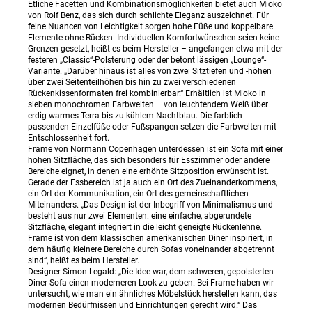
Etliche Facetten und Kombinationsmöglichkeiten bietet auch Mioko
von Rolf Benz, das sich durch schlichte Eleganz auszeichnet. Für
feine Nuancen von Leichtigkeit sorgen hohe Füße und koppelbare
Elemente ohne Rücken. Individuellen Komfortwünschen seien keine
Grenzen gesetzt, heißt es beim Hersteller – angefangen etwa mit der
festeren „Classic“-Polsterung oder der betont lässigen „Lounge“-
Variante. „Darüber hinaus ist alles von zwei Sitztiefen und -höhen
über zwei Seitenteilhöhen bis hin zu zwei verschiedenen
Rückenkissenformaten frei kombinierbar.“ Erhältlich ist Mioko in
sieben monochromen Farbwelten – von leuchtendem Weiß über
erdig-warmes Terra bis zu kühlem Nachtblau. Die farblich
passenden Einzelfüße oder Fußspangen setzen die Farbwelten mit
Entschlossenheit fort.
Frame von Normann Copenhagen unterdessen ist ein Sofa mit einer
hohen Sitzfläche, das sich besonders für Esszimmer oder andere
Bereiche eignet, in denen eine erhöhte Sitzposition erwünscht ist.
Gerade der Essbereich ist ja auch ein Ort des Zueinanderkommens,
ein Ort der Kommunikation, ein Ort des gemeinschaftlichen
Miteinanders. „Das Design ist der Inbegriff von Minimalismus und
besteht aus nur zwei Elementen: eine einfache, abgerundete
Sitzfläche, elegant integriert in die leicht geneigte Rückenlehne.
Frame ist von dem klassischen amerikanischen Diner inspiriert, in
dem häufig kleinere Bereiche durch Sofas voneinander abgetrennt
sind“, heißt es beim Hersteller.
Designer Simon Legald: „Die Idee war, dem schweren, gepolsterten
Diner-Sofa einen moderneren Look zu geben. Bei Frame haben wir
untersucht, wie man ein ähnliches Möbelstück herstellen kann, das
modernen Bedürfnissen und Einrichtungen gerecht wird.“ Das