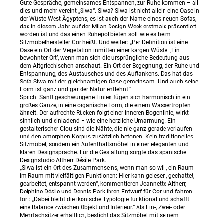
Gute Gespräche, gemeinsames Entspannen, zur Ruhe kommen – all
dies und mehr vereint „Siwa“. Siwa? Siwa ist nicht allein eine Oase in
der Wüste West-Ägyptens, es ist auch der Name eines neuen Sofas,
das in diesem Jahr auf der Milan Design Week erstmals präsentiert
worden ist und das einen Ruhepol bieten soll, wie es beim
Sitzmöbelhersteller Cor heißt. Und weiter: „Per Definition ist eine
Oase ein Ort der Vegetation inmitten einer kargen Wüste. ‚Ein
bewohnter Ort’, wenn man sich die ursprüngliche Bedeutung aus
dem Altgriechischen anschaut. Ein Ort der Begegnung, der Ruhe und
Entspannung, des Austausches und des Auftankens. Das hat das
Sofa Siwa mit der gleichnamigen Oase gemeinsam. Und auch seine
Form ist ganz und gar der Natur entlehnt.“
Sprich: Sanft geschwungene Linien fügen sich harmonisch in ein
großes Ganze, in eine organische Form, die einem Wassertropfen
ähnelt. Der aufrechte Rücken folgt einer inneren Bogenlinie, wirkt
sinnlich und einladend – wie eine herzliche Umarmung. Ein
gestalterischer Clou sind die Nähte, die nie ganz gerade verlaufen
und den amorphen Korpus zusätzlich betonen. Kein traditionelles
Sitzmöbel, sondern ein Aufenthaltsmöbel in einer eleganten und
klaren Designsprache. Für die Gestaltung sorgte das spanische
Designstudio Altherr Désile Park.
„Siwa ist ein Ort des Zusammenseins, wenn man so will, ein Raum
im Raum mit vielfältigen Funktionen: Hier kann gelesen, gechattet,
gearbeitet, entspannt werden“, kommentieren Jeannette Altherr,
Delphine Désile und Dennis Park ihren Entwurf für Cor und fahren
fort: „Dabei bleibt die ikonische Typologie funktional und schafft
eine Balance zwischen Objekt und Interieur.“ Als Ein-, Zwei- oder
Mehrfachsitzer erhältlich, besticht das Sitzmöbel mit seinem