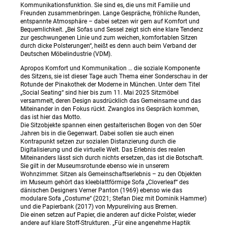
Kommunikationsfunktion. Sie sind es, die uns mit Familie und
Freunden zusammenbringen. Lange Gespräche, fröhliche Runden,
entspannte Atmosphäre – dabei setzen wir gern auf Komfort und
Bequemlichkeit. „Bei Sofas und Sessel zeigt sich eine klare Tendenz
zur geschwungenen Linie und zum weichen, komfortablen Sitzen
durch dicke Polsterungen“, heißt es denn auch beim Verband der
Deutschen Möbelindustrie (VDM).
Apropos Komfort und Kommunikation … die soziale Komponente
des Sitzens, sie ist dieser Tage auch Thema einer Sonderschau in der
Rotunde der Pinakothek der Moderne in München. Unter dem Titel
„Social Seating“ sind hier bis zum 11. Mai 2025 Sitzmöbel
versammelt, deren Design ausdrücklich das Gemeinsame und das
Miteinander in den Fokus rückt. Zwanglos ins Gespräch kommen,
das ist hier das Motto.
Die Sitzobjekte spannen einen gestalterischen Bogen von den 50er
Jahren bis in die Gegenwart. Dabei sollen sie auch einen
Kontrapunkt setzen zur sozialen Distanzierung durch die
Digitalisierung und die virtuelle Welt. Das Erlebnis des realen
Miteinanders lässt sich durch nichts ersetzen, das ist die Botschaft.
Sie gilt in der Museumsrotunde ebenso wie in unserem
Wohnzimmer. Sitzen als Gemeinschaftserlebnis – zu den Objekten
im Museum gehört das kleeblattförmige Sofa „Cloverleaf“ des
dänischen Designers Verner Panton (1969) ebenso wie das
modulare Sofa „Costume“ (2021; Stefan Diez mit Dominik Hammer)
und die Papierbank (2017) von Mypureliving aus Bremen.
Die einen setzen auf Papier, die anderen auf dicke Polster, wieder
andere auf klare Stoff-Strukturen. „Für eine angenehme Haptik