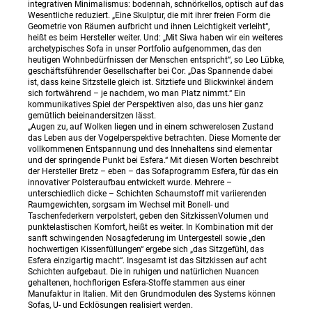
integrativen Minimalismus: bodennah, schnörkellos, optisch auf das
Wesentliche reduziert. „Eine Skulptur, die mit ihrer freien Form die
Geometrie von Räumen aufbricht und ihnen Leichtigkeit verleiht“,
heißt es beim Hersteller weiter. Und: „Mit Siwa haben wir ein weiteres
archetypisches Sofa in unser Portfolio aufgenommen, das den
heutigen Wohnbedürfnissen der Menschen entspricht“, so Leo Lübke,
geschäftsführender Gesellschafter bei Cor. „Das Spannende dabei
ist, dass keine Sitzstelle gleich ist. Sitztiefe und Blickwinkel ändern
sich fortwährend – je nachdem, wo man Platz nimmt.“ Ein
kommunikatives Spiel der Perspektiven also, das uns hier ganz
gemütlich beieinandersitzen lässt.
„Augen zu, auf Wolken liegen und in einem schwerelosen Zustand
das Leben aus der Vogelperspektive betrachten. Diese Momente der
vollkommenen Entspannung und des Innehaltens sind elementar
und der springende Punkt bei Esfera.“ Mit diesen Worten beschreibt
der Hersteller Bretz – eben – das Sofaprogramm Esfera, für das ein
innovativer Polsteraufbau entwickelt wurde. Mehrere –
unterschiedlich dicke – Schichten Schaumstoff mit variierenden
Raumgewichten, sorgsam im Wechsel mit Bonell- und
Taschenfederkern verpolstert, geben den SitzkissenVolumen und
punktelastischen Komfort, heißt es weiter. In Kombination mit der
sanft schwingenden Nosagfederung im Untergestell sowie „den
hochwertigen Kissenfüllungen“ ergebe sich „das Sitzgefühl, das
Esfera einzigartig macht“. Insgesamt ist das Sitzkissen auf acht
Schichten aufgebaut. Die in ruhigen und natürlichen Nuancen
gehaltenen, hochflorigen Esfera-Stoffe stammen aus einer
Manufaktur in Italien. Mit den Grundmodulen des Systems können
Sofas, U- und Ecklösungen realisiert werden.