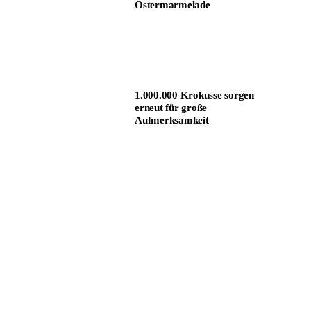
Ostermarmelade
1.000.000 Krokusse sorgen
erneut für große
Aufmerksamkeit
Weltstars der Klassik
hautnah erleben!
Wale in Oberneuland