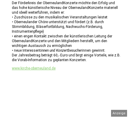
Der Förderkreis der OberneulandKonzerte möchte den Erfolg und
das hohe künstlerische Niveau der OberneulandKonzerte materiell
und ideell weiterführen, indem er:
• Zuschüsse zu den musikalischen Veranstaltungen leistet
• Oberneulander Chöre unterstützt und fördert (z.B. durch
Stimmbildung, Bläserfortbildung, Nachwuchs-Förderung,
Instrumentenpflege)
• einen engen Kontakt zwischen der künstlerischen Leitung der
OberneulandKonzerte und den Mitgliedern herstellt, um den
wichtigen Austausch zu ermöglichen
• neue Interessent
innen und Konzertbesucher
innen gewinnt.
Der Jahresbeitrag beträgt 60,- Euro und birgt einige Vorteile, wie z.B.
die Vorab-Information zu geplanten Konzerten.
www.kirche-oberneuland.de