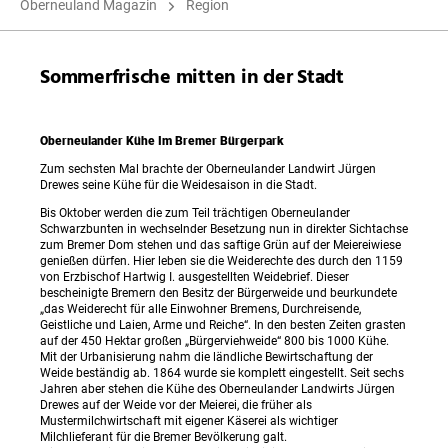
Oberneuland Magazin
Region
Sommerfrische mitten in der Stadt
Oberneulander Kühe Im Bremer Bürgerpark
Zum sechsten Mal brachte der Oberneulander Landwirt Jürgen
Drewes seine Kühe für die Weidesaison in die Stadt.
Bis Oktober werden die zum Teil trächtigen Oberneulander
Schwarzbunten in wechselnder Besetzung nun in direkter Sichtachse
zum Bremer Dom stehen und das saftige Grün auf der Meiereiwiese
genießen dürfen. Hier leben sie die Weiderechte des durch den 1159
von Erzbischof Hartwig I. ausgestellten Weidebrief. Dieser
bescheinigte Bremern den Besitz der Bürgerweide und beurkundete
„das Weiderecht für alle Einwohner Bremens, Durchreisende,
Geistliche und Laien, Arme und Reiche“. In den besten Zeiten grasten
auf der 450 Hektar großen „Bürgerviehweide“ 800 bis 1000 Kühe.
Mit der Urbanisierung nahm die ländliche Bewirtschaftung der
Weide beständig ab. 1864 wurde sie komplett eingestellt. Seit sechs
Jahren aber stehen die Kühe des Oberneulander Landwirts Jürgen
Drewes auf der Weide vor der Meierei, die früher als
Mustermilchwirtschaft mit eigener Käserei als wichtiger
Milchlieferant für die Bremer Bevölkerung galt.