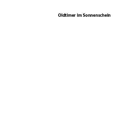
Oldtimer im Sonnenschein
Frauenpower auf den
Höfen
Wenn der Schornstein
wächst …
Jubiläum mit Herz & PS