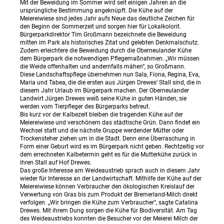
Mit der Beweidung im Sommer wird seit einigen Jahren an die
ursprüngliche Bestimmung angeknüpft. Die Kühe auf der
Meiereiwiese sind jedes Jahr aufs Neue das deutliche Zeichen für
den Beginn der Sommerzeit und sorgen hier für Lokalkolorit.
Bürgerparkdirektor Tim Großmann bezeichnete die Beweidung
mitten im Park als historisches Zitat und gelebten Denkmalschutz.
Zudem erleichtere die Beweidung durch die Oberneulander Kühe
dem Bürgerpark die notwendigen Pflegemaßnahmen. „Wir müssen
die Weide offenhalten und andernfalls mähen“, so Großmann.
Diese Landschaftspflege übernehmen nun Sala, Fiona, Regina, Eva,
Maria und Tabea, die die ersten aus Jürgen Drewes‘ Stall sind, die in
diesem Jahr Urlaub im Bürgerpark machen. Der Oberneulander
Landwirt Jürgen Drewes weiß seine Kühe in guten Händen, sie
werden vom Tierpfleger des Bürgerparks betreut.
Bis kurz vor der Kalbezeit bleiben die tragenden Kühe auf der
Meiereiwiese und verschönern das städtische Grün. Dann findet ein
Wechsel statt und die nächste Gruppe werdender Mütter oder
Trockensteher ziehen um in die Stadt. Denn eine Überraschung in
Form einer Geburt wird es im Bürgerpark nicht geben. Rechtzeitig vor
dem errechneten Kalbetermin geht es für die Mutterkühe zurück in
ihren Stall auf Hof Drewes.
Das große Interesse am Weideaustrieb sprach auch in diesem Jahr
wieder für Interesse an der Landwirtschaft. Mithilfe der Kühe auf der
Meiereiwiese können Verbraucher den ökologischen Kreislauf der
Verwertung von Gras bis zum Produkt der Bremerland-Milch direkt
verfolgen. „Wir bringen die Kühe zum Verbraucher“, sagte Catalina
Drewes. Mit ihrem Dung sorgen die Kühe für Biodiversität. Am Tag
des Weideaustriebs konnten die Besucher vor der Meierei Milch der