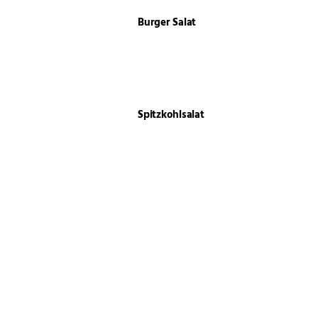
Burger Salat
Spitzkohlsalat
Faltenbrot
Rhabarber-Sahne-Torte