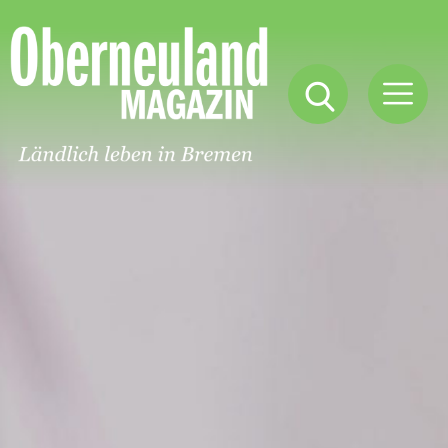
Oberneuland
Magazin