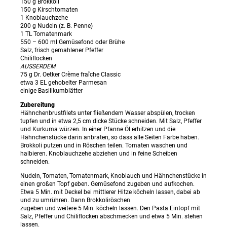
150 g Brokkoli
150 g Kirschtomaten
1 Knoblauchzehe
200 g Nudeln (z. B. Penne)
1 TL Tomatenmark
550 – 600 ml Gemüsefond oder Brühe
Salz, frisch gemahlener Pfeffer
Chiliflocken
AUSSERDEM
75 g Dr. Oetker Crème fraîche Classic
etwa 3 EL gehobelter Parmesan
einige Basilikumblätter
Zubereitung
Hähnchenbrustfilets unter fließendem Wasser abspülen, trocken
tupfen und in etwa 2,5 cm dicke Stücke schneiden. Mit Salz, Pfeffer
und Kurkuma würzen. In einer Pfanne Öl erhitzen und die
Hähnchenstücke darin anbraten, so dass alle Seiten Farbe haben.
Brokkoli putzen und in Röschen teilen. Tomaten waschen und
halbieren. Knoblauchzehe abziehen und in feine Scheiben
schneiden.
Nudeln, Tomaten, Tomatenmark, Knoblauch und Hähnchenstücke in
einen großen Topf geben. Gemüsefond zugeben und aufkochen.
Etwa 5 Min. mit Deckel bei mittlerer Hitze köcheln lassen, dabei ab
und zu umrühren. Dann Brokkoliröschen
zugeben und weitere 5 Min. köcheln lassen. Den Pasta Eintopf mit
Salz, Pfeffer und Chiliflocken abschmecken und etwa 5 Min. stehen
lassen.