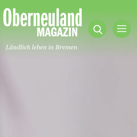
Oberneuland
Magazin