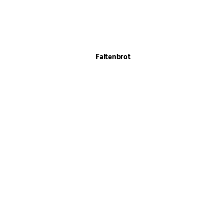
Faltenbrot
Rhabarber-Sahne-Torte
Erdbeer-Joghurt-Torte