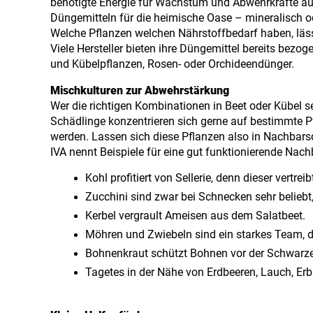
benötigte Energie für Wachstum und Abwehrkräfte au
Düngemitteln für die heimische Oase – mineralisch o
Welche Pflanzen welchen Nährstoffbedarf haben, läs
Viele Hersteller bieten ihre Düngemittel bereits bezog
und Kübelpflanzen, Rosen- oder Orchideendünger.
Mischkulturen zur Abwehrstärkung
Wer die richtigen Kombinationen in Beet oder Kübel se
Schädlinge konzentrieren sich gerne auf bestimmte P
werden. Lassen sich diese Pflanzen also in Nachbars
IVA nennt Beispiele für eine gut funktionierende Nach
Kohl profitiert von Sellerie, denn dieser vertre
Zucchini sind zwar bei Schnecken sehr beliebt,
Kerbel vergrault Ameisen aus dem Salatbeet.
Möhren und Zwiebeln sind ein starkes Team, de
Bohnenkraut schützt Bohnen vor der Schwarz
Tagetes in der Nähe von Erdbeeren, Lauch, Er