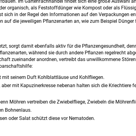
fbauen. Im Gartenfachhandel findet sich eine große Auswahl a
der organisch, als Feststoffdünger wie Kompost oder als Flüssi
st sich in der Regel den Informationen auf den Verpackungen e
en auf die jeweiligen Pflanzenarten an, wie zum Beispiel Dünger 
tzt, sorgt damit ebenfalls aktiv für die Pflanzengesundheit, den
flanzenarten, während sie durch andere Pflanzen regelrecht abg
chaft zueinander anordnen, vertreibt das unwillkommene Störenf
barschaftshilfe:
ibt mit seinem Duft Kohlblattläuse und Kohlfliegen.
 aber mit Kapuzinerkresse nebenan halten sich die Kriechtiere fe
nn Möhren vertreiben die Zwiebelfliege, Zwiebeln die Möhrenfli
en Bohnenlaus.
bsen oder Salat schützt diese vor Nematoden.