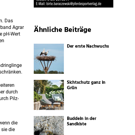
n. Das
Ähnliche Beiträge
rband Agrar
ne pH-Wert
en
Der erste Nachwuchs
dringlinge
schränken.
Sichtschutz ganz in
eiteren
Grün
ser durch
rch Pilz-
Buddeln in der
 wenn die
Sandkiste
sie die