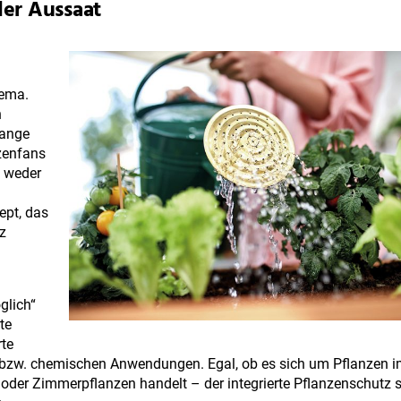
der Aussaat
hema.
n
lange
nzenfans
m weder
ept, das
z
glich“
te
rte
bzw. chemischen Anwendungen. Egal, ob es sich um Pflanzen 
oder Zimmerpflanzen handelt – der integrierte Pflanzenschutz 