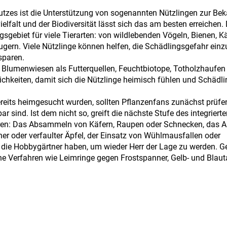
utzes ist die Unterstützung von sogenannten Nützlingen zur B
elfalt und der Biodiversität lässt sich das am besten erreichen.
sgebiet für viele Tierarten: von wildlebenden Vögeln, Bienen, K
äugern. Viele Nützlinge können helfen, die Schädlingsgefahr e
sparen.
s, Blumenwiesen als Futterquellen, Feuchtbiotope, Totholzhaufen
hkeiten, damit sich die Nützlinge heimisch fühlen und Schädli
eits heimgesucht wurden, sollten Pflanzenfans zunächst prüfe
r sind. Ist dem nicht so, greift die nächste Stufe des integriert
ren: Das Absammeln von Käfern, Raupen oder Schnecken, das 
er oder verfaulter Äpfel, der Einsatz von Wühlmausfallen oder
 die Hobbygärtner haben, um wieder Herr der Lage zu werden. Ge
e Verfahren wie Leimringe gegen Frostspanner, Gelb- und Blaut
hilfreich sein, um einem Schädlingsbefall entgegenzuwirken. S
 sie auf natürliche Weise die Pflanzengesundheit stärken oder 
en, Mineralien oder Lebensmitteln wie Essig oder Bier. Da sie n
e für den Einsatz im Garten durch die EU genehmigt werden. Ein
desamt für Verbraucherschutz und Lebensmittelsicherheit (BVL) 