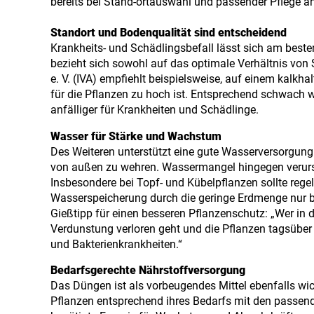
bereits bei Stand-ortauswahl und passender Pflege an
Standort und Bodenqualität sind entscheidend
Krankheits- und Schädlingsbefall lässt sich am best
bezieht sich sowohl auf das optimale Verhältnis von 
e. V. (IVA) empfiehlt beispielsweise, auf einem kalk
für die Pflanzen zu hoch ist. Entsprechend schwach 
anfälliger für Krankheiten und Schädlinge.
Wasser für Stärke und Wachstum
Des Weiteren unterstützt eine gute Wasserversorgung
von außen zu wehren. Wassermangel hingegen verurs
Insbesondere bei Topf- und Kübelpflanzen sollte rege
Wasserspeicherung durch die geringe Erdmenge nur be
Gießtipp für einen besseren Pflanzenschutz: „Wer in
Verdunstung verloren geht und die Pflanzen tagsüber
und Bakterienkrankheiten.“
Bedarfsgerechte Nährstoffversorgung
Das Düngen ist als vorbeugendes Mittel ebenfalls wic
Pflanzen entsprechend ihres Bedarfs mit den passend