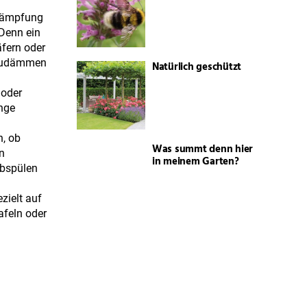
ekämpfung
 Denn ein
äfern oder
inzudämmen
Natürlich geschützt
 oder
nge
n, ob
Was summt denn hier
en
in meinem Garten?
Abspülen
zielt auf
afeln oder
Der Frühling ist da –
die Storche kommen
ie erfreuen
Schädlinge
icht primär
e Übersicht
zur