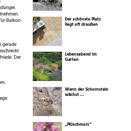
n
gdünger.
ntnehmen.
Der schönste Platz
für Balkon-
liegt oft draußen
n gerade
eschreckt
Lebensabend im
riede. Der
Garten
rn.
Wenn der Schornstein
wächst …
ege.
„Plüschmors“