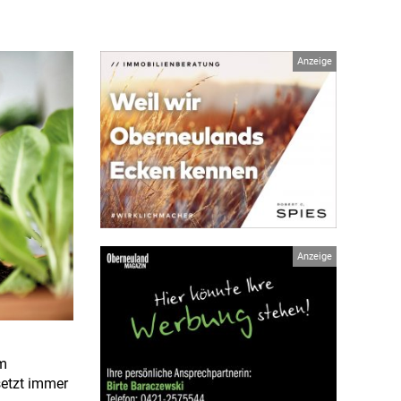
im
setzt immer