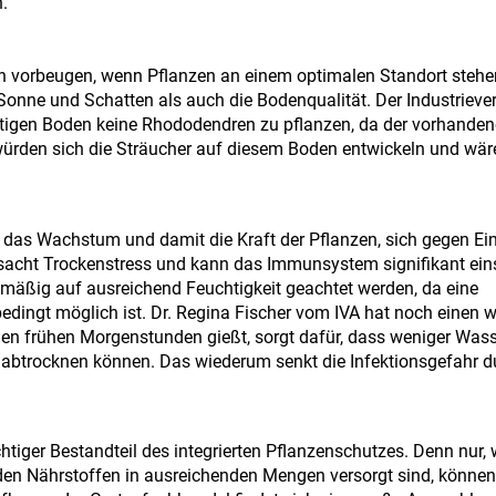
.
en vorbeugen, wenn Pflanzen an einem optimalen Standort stehe
Sonne und Schatten als auch die Bodenqualität. Der Industrieve
haltigen Boden keine Rhododendren zu pflanzen, da der vorhande
würden sich die Sträucher auf diesem Boden entwickeln und wär
 das Wachstum und damit die Kraft der Pflanzen, sich gegen Ein
acht Trockenstress und kann das Immunsystem signifikant ein
lmäßig auf ausreichend Feuchtigkeit geachtet werden, da eine
dingt möglich ist. Dr. Regina Fischer vom IVA hat noch einen w
 den frühen Morgenstunden gießt, sorgt dafür, dass weniger Was
 abtrocknen können. Das wiederum senkt die Infektionsgefahr du
htiger Bestandteil des integrierten Pflanzenschutzes. Denn nur,
en Nährstoffen in ausreichenden Mengen versorgt sind, können 