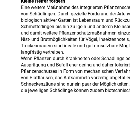
Kleine Helfer fördern
Eine weitere Maßnahme des integrierten Pflanzensch
von Schädlingen. Durch gezielte Förderung der Artenvi
biologisch aktiver Garten ist Lebensraum und Rückzug
Schmetterlingen bis hin zu Igeln und anderen Kleins
und damit weitere Pflanzenschutzmaßnahmen einzu
Nist- und Brutmöglichkeiten für Vögel, Insektenhotel
Trockenmauern sind ideale und gut umsetzbare Möglic
langfristig vertreiben.
Wenn Pflanzen durch Krankheiten oder Schädlinge ber
Ausprägung und Befall eher gering und daher tolerierba
Pflanzenschutzes in Form von mechanischen Verfah
von Blattläusen, das Aufsammeln vorzeitig abgefallen
Schneckenzäune sind nur ein paar der Möglichkeiten,
die jeweiligen Schädlinge können zudem biotechnisch
Pheromonfallen helfen.
Auch der Einsatz von sogenannten Grundstoffen kann 
sich unter Hobbygärtnern zunehmender Beliebtheit, da
abwehren. Viele davon bestehen aus pflanzlichen Stoff
für den Pflanzenschutz eingesetzt werden, müssen si
der aktuell zugelassenen Grundstoffe stellt das Bun