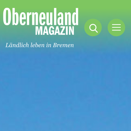
Oberneuland
Magazin