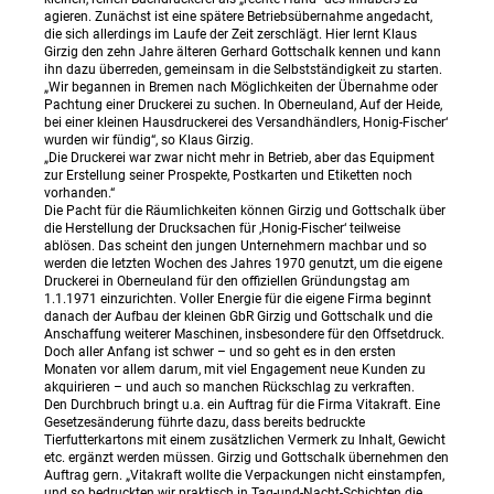
agieren. Zunächst ist eine spätere Betriebsübernahme angedacht,
die sich allerdings im Laufe der Zeit zerschlägt. Hier lernt Klaus
Girzig den zehn Jahre älteren Gerhard Gottschalk kennen und kann
ihn dazu überreden, gemeinsam in die Selbstständigkeit zu starten.
„Wir begannen in Bremen nach Möglichkeiten der Übernahme oder
Pachtung einer Druckerei zu suchen. In Oberneuland, Auf der Heide,
bei einer kleinen Hausdruckerei des Versandhändlers‚ Honig-Fischer‘
wurden wir fündig“, so Klaus Girzig.
„Die Druckerei war zwar nicht mehr in Betrieb, aber das Equipment
zur Erstellung seiner Prospekte, Postkarten und Etiketten noch
vorhanden.“
Die Pacht für die Räumlichkeiten können Girzig und Gottschalk über
die Herstellung der Drucksachen für ‚Honig-Fischer‘ teilweise
ablösen. Das scheint den jungen Unternehmern machbar und so
werden die letzten Wochen des Jahres 1970 genutzt, um die eigene
Druckerei in Oberneuland für den offiziellen Gründungstag am
1.1.1971 einzurichten. Voller Energie für die eigene Firma beginnt
danach der Aufbau der kleinen GbR Girzig und Gottschalk und die
Anschaffung weiterer Maschinen, insbesondere für den Offsetdruck.
Doch aller Anfang ist schwer – und so geht es in den ersten
Monaten vor allem darum, mit viel Engagement neue Kunden zu
akquirieren – und auch so manchen Rückschlag zu verkraften.
Den Durchbruch bringt u.a. ein Auftrag für die Firma Vitakraft. Eine
Gesetzesänderung führte dazu, dass bereits bedruckte
Tierfutterkartons mit einem zusätzlichen Vermerk zu Inhalt, Gewicht
etc. ergänzt werden müssen. Girzig und Gottschalk übernehmen den
Auftrag gern. „Vitakraft wollte die Verpackungen nicht einstampfen,
und so bedruckten wir praktisch in Tag-und-Nacht-Schichten die