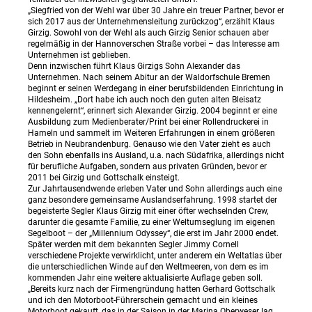
„Siegfried von der Wehl war über 30 Jahre ein treuer Partner, bevor er
sich 2017 aus der Unternehmensleitung zurückzog“, erzählt Klaus
Girzig. Sowohl von der Wehl als auch Girzig Senior schauen aber
regelmäßig in der Hannoverschen Straße vorbei – das Interesse am
Unternehmen ist geblieben.
Denn inzwischen führt Klaus Girzigs Sohn Alexander das
Unternehmen. Nach seinem Abitur an der Waldorfschule Bremen
beginnt er seinen Werdegang in einer berufsbildenden Einrichtung in
Hildesheim. „Dort habe ich auch noch den guten alten Bleisatz
kennengelernt“, erinnert sich Alexander Girzig. 2004 beginnt er eine
Ausbildung zum Medienberater/Print bei einer Rollendruckerei in
Hameln und sammelt im Weiteren Erfahrungen in einem größeren
Betrieb in Neubrandenburg. Genauso wie den Vater zieht es auch
den Sohn ebenfalls ins Ausland, u.a. nach Südafrika, allerdings nicht
für berufliche Aufgaben, sondern aus privaten Gründen, bevor er
2011 bei Girzig und Gottschalk einsteigt.
Zur Jahrtausendwende erleben Vater und Sohn allerdings auch eine
ganz besondere gemeinsame Auslandserfahrung. 1998 startet der
begeisterte Segler Klaus Girzig mit einer öfter wechselnden Crew,
darunter die gesamte Familie, zu einer Weltumseglung im eigenen
Segelboot – der „Millennium Odyssey“, die erst im Jahr 2000 endet.
Später werden mit dem bekannten Segler Jimmy Cornell
verschiedene Projekte verwirklicht, unter anderem ein Weltatlas über
die unterschiedlichen Winde auf den Weltmeeren, von dem es im
kommenden Jahr eine weitere aktualisierte Auflage geben soll.
„Bereits kurz nach der Firmengründung hatten Gerhard Gottschalk
und ich den Motorboot-Führerschein gemacht und ein kleines
Motorboot gekauft, das in der Saison in der Marina Oberweser lag