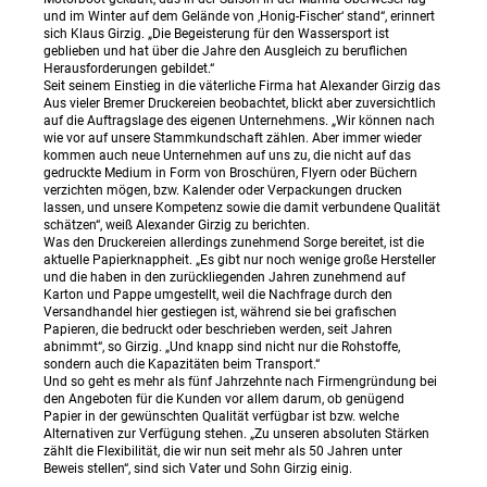
und im Winter auf dem Gelände von ‚Honig-Fischer‘ stand“, erinnert
sich Klaus Girzig. „Die Begeisterung für den Wassersport ist
geblieben und hat über die Jahre den Ausgleich zu beruflichen
Herausforderungen gebildet.“
Seit seinem Einstieg in die väterliche Firma hat Alexander Girzig das
Aus vieler Bremer Druckereien beobachtet, blickt aber zuversichtlich
auf die Auftragslage des eigenen Unternehmens. „Wir können nach
wie vor auf unsere Stammkundschaft zählen. Aber immer wieder
kommen auch neue Unternehmen auf uns zu, die nicht auf das
gedruckte Medium in Form von Broschüren, Flyern oder Büchern
verzichten mögen, bzw. Kalender oder Verpackungen drucken
lassen, und unsere Kompetenz sowie die damit verbundene Qualität
schätzen“, weiß Alexander Girzig zu berichten.
Was den Druckereien allerdings zunehmend Sorge bereitet, ist die
aktuelle Papierknappheit. „Es gibt nur noch wenige große Hersteller
und die haben in den zurückliegenden Jahren zunehmend auf
Karton und Pappe umgestellt, weil die Nachfrage durch den
Versandhandel hier gestiegen ist, während sie bei grafischen
Papieren, die bedruckt oder beschrieben werden, seit Jahren
abnimmt“, so Girzig. „Und knapp sind nicht nur die Rohstoffe,
sondern auch die Kapazitäten beim Transport.“
Und so geht es mehr als fünf Jahrzehnte nach Firmengründung bei
den Angeboten für die Kunden vor allem darum, ob genügend
Papier in der gewünschten Qualität verfügbar ist bzw. welche
Alternativen zur Verfügung stehen. „Zu unseren absoluten Stärken
zählt die Flexibilität, die wir nun seit mehr als 50 Jahren unter
Beweis stellen“, sind sich Vater und Sohn Girzig einig.