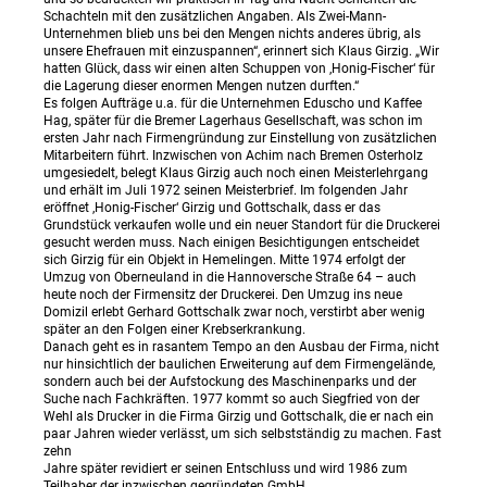
Schachteln mit den zusätzlichen Angaben. Als Zwei-Mann-
Unternehmen blieb uns bei den Mengen nichts anderes übrig, als
unsere Ehefrauen mit einzuspannen“, erinnert sich Klaus Girzig. „Wir
hatten Glück, dass wir einen alten Schuppen von ‚Honig-Fischer‘ für
die Lagerung dieser enormen Mengen nutzen durften.“
Es folgen Aufträge u.a. für die Unternehmen Eduscho und Kaffee
Hag, später für die Bremer Lagerhaus Gesellschaft, was schon im
ersten Jahr nach Firmengründung zur Einstellung von zusätzlichen
Mitarbeitern führt. Inzwischen von Achim nach Bremen Osterholz
umgesiedelt, belegt Klaus Girzig auch noch einen Meisterlehrgang
und erhält im Juli 1972 seinen Meisterbrief. Im folgenden Jahr
eröffnet ‚Honig-Fischer‘ Girzig und Gottschalk, dass er das
Grundstück verkaufen wolle und ein neuer Standort für die Druckerei
gesucht werden muss. Nach einigen Besichtigungen entscheidet
sich Girzig für ein Objekt in Hemelingen. Mitte 1974 erfolgt der
Umzug von Oberneuland in die Hannoversche Straße 64 – auch
heute noch der Firmensitz der Druckerei. Den Umzug ins neue
Domizil erlebt Gerhard Gottschalk zwar noch, verstirbt aber wenig
später an den Folgen einer Krebserkrankung.
Danach geht es in rasantem Tempo an den Ausbau der Firma, nicht
nur hinsichtlich der baulichen Erweiterung auf dem Firmengelände,
sondern auch bei der Aufstockung des Maschinenparks und der
Suche nach Fachkräften. 1977 kommt so auch Siegfried von der
Wehl als Drucker in die Firma Girzig und Gottschalk, die er nach ein
paar Jahren wieder verlässt, um sich selbstständig zu machen. Fast
zehn
Jahre später revidiert er seinen Entschluss und wird 1986 zum
Teilhaber der inzwischen gegründeten GmbH.