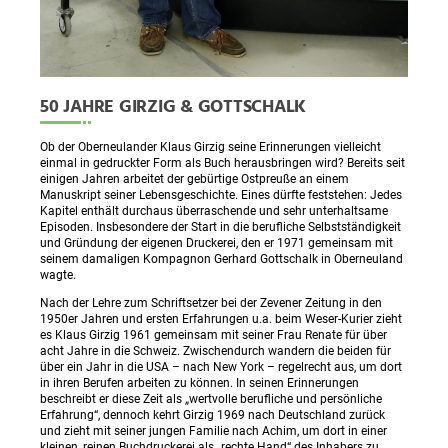
50 JAHRE GIRZIG & GOTTSCHALK
Ob der Oberneulander Klaus Girzig seine Erinnerungen vielleicht
einmal in gedruckter Form als Buch herausbringen wird? Bereits seit
einigen Jahren arbeitet der gebürtige Ostpreuße an einem
Manuskript seiner Lebensgeschichte. Eines dürfte feststehen: Jedes
Kapitel enthält durchaus überraschende und sehr unterhaltsame
Episoden. Insbesondere der Start in die berufliche Selbstständigkeit
und Gründung der eigenen Druckerei, den er 1971 gemeinsam mit
seinem damaligen Kompagnon Gerhard Gottschalk in Oberneuland
wagte.
Nach der Lehre zum Schriftsetzer bei der Zevener Zeitung in den
1950er Jahren und ersten Erfahrungen u.a. beim Weser-Kurier zieht
es Klaus Girzig 1961 gemeinsam mit seiner Frau Renate für über
acht Jahre in die Schweiz. Zwischendurch wandern die beiden für
über ein Jahr in die USA – nach New York – regelrecht aus, um dort
in ihren Berufen arbeiten zu können. In seinen Erinnerungen
beschreibt er diese Zeit als „wertvolle berufliche und persönliche
Erfahrung“, dennoch kehrt Girzig 1969 nach Deutschland zurück
und zieht mit seiner jungen Familie nach Achim, um dort in einer
kleinen, reinen Buchdruckerei als „rechte Hand“ des Inhabers zu