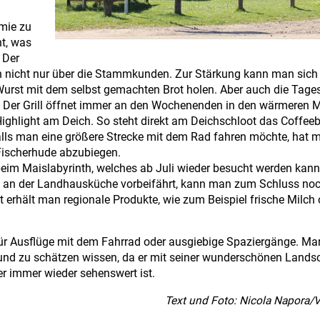
omie zu
ht, was
 Der
sich nicht nur über die Stammkunden. Zur Stärkung kann man sich
urst mit dem selbst gemachten Brot holen. Aber auch die Tages
ght. Der Grill öffnet immer an den Wochenenden in den wärmeren 
 Highlight am Deich. So steht direkt am Deichschloot das Coffee
lls man eine größere Strecke mit dem Rad fahren möchte, hat m
 Fischerhude abzubiegen.
 beim Maislabyrinth, welches ab Juli wieder besucht werden kan
nd an der Landhausküche vorbeifährt, kann man zum Schluss noc
 erhält man regionale Produkte, wie zum Beispiel frische Milch
für Ausflüge mit dem Fahrrad oder ausgiebige Spaziergänge. Man
nd zu schätzen wissen, da er mit seiner wunderschönen Lands
er immer wieder sehenswert ist.
Text und Foto: Nicola Napora/V