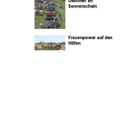
Oldtimer im
Sonnenschein
Frauenpower auf den
Höfen
Wenn der Schornstein
wächst …
Sommerfrische mitten
in der Stadt