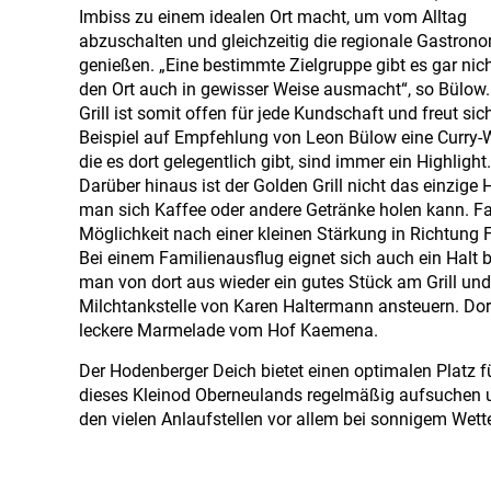
Imbiss zu einem idealen Ort macht, um vom Alltag
abzuschalten und gleichzeitig die regionale Gastron
genießen. „Eine bestimmte Zielgruppe gibt es gar nic
den Ort auch in gewisser Weise ausmacht“, so Bülow.
Grill ist somit offen für jede Kundschaft und freut 
Beispiel auf Empfehlung von Leon Bülow eine Curry-W
die es dort gelegentlich gibt, sind immer ein Highli
Darüber hinaus ist der Golden Grill nicht das einzige
man sich Kaffee oder andere Getränke holen kann. Fa
Möglichkeit nach einer kleinen Stärkung in Richtung
Bei einem Familienausflug eignet sich auch ein Halt
man von dort aus wieder ein gutes Stück am Grill u
Milchtankstelle von Karen Haltermann ansteuern. Dort
leckere Marmelade vom Hof Kaemena.
Der Hodenberger Deich bietet einen optimalen Platz 
dieses Kleinod Oberneulands regelmäßig aufsuchen u
den vielen Anlaufstellen vor allem bei sonnigem Wett