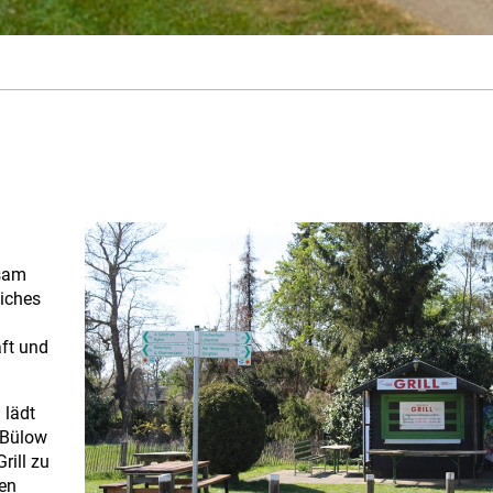
gsam
eiches
ft und
 lädt
 Bülow
rill zu
en