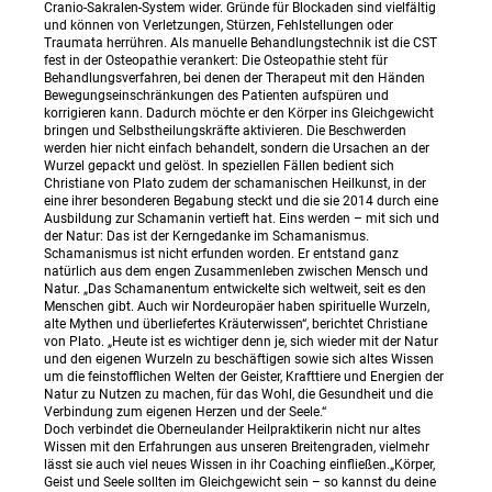
Cranio-Sakralen-System wider. Gründe für Blockaden sind vielfältig
und können von Verletzungen, Stürzen, Fehlstellungen oder
Traumata herrühren. Als manuelle Behandlungstechnik ist die CST
fest in der Osteopathie verankert: Die Osteopathie steht für
Behandlungsverfahren, bei denen der Therapeut mit den Händen
Bewegungseinschränkungen des Patienten aufspüren und
korrigieren kann. Dadurch möchte er den Körper ins Gleichgewicht
bringen und Selbstheilungskräfte aktivieren. Die Beschwerden
werden hier nicht einfach behandelt, sondern die Ursachen an der
Wurzel gepackt und gelöst. In speziellen Fällen bedient sich
Christiane von Plato zudem der schamanischen Heilkunst, in der
eine ihrer besonderen Begabung steckt und die sie 2014 durch eine
Ausbildung zur Schamanin vertieft hat. Eins werden – mit sich und
der Natur: Das ist der Kerngedanke im Schamanismus.
Schamanismus ist nicht erfunden worden. Er entstand ganz
natürlich aus dem engen Zusammenleben zwischen Mensch und
Natur. „Das Schamanentum entwickelte sich weltweit, seit es den
Menschen gibt. Auch wir Nordeuropäer haben spirituelle Wurzeln,
alte Mythen und überliefertes Kräuterwissen“, berichtet Christiane
von Plato. „Heute ist es wichtiger denn je, sich wieder mit der Natur
und den eigenen Wurzeln zu beschäftigen sowie sich altes Wissen
um die feinstofflichen Welten der Geister, Krafttiere und Energien der
Natur zu Nutzen zu machen, für das Wohl, die Gesundheit und die
Verbindung zum eigenen Herzen und der Seele.“
Doch verbindet die Oberneulander Heilpraktikerin nicht nur altes
Wissen mit den Erfahrungen aus unseren Breitengraden, vielmehr
lässt sie auch viel neues Wissen in ihr Coaching einfließen.„Körper,
Geist und Seele sollten im Gleichgewicht sein – so kannst du deine