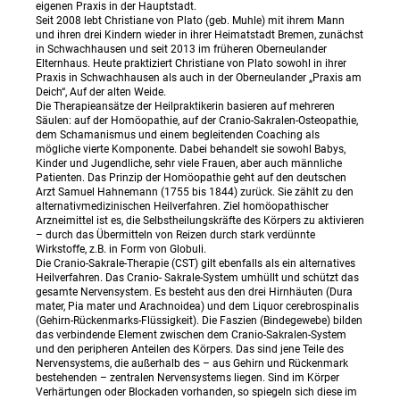
eigenen Praxis in der Hauptstadt.
Seit 2008 lebt Christiane von Plato (geb. Muhle) mit ihrem Mann
und ihren drei Kindern wieder in ihrer Heimatstadt Bremen, zunächst
in Schwachhausen und seit 2013 im früheren Oberneulander
Elternhaus. Heute praktiziert Christiane von Plato sowohl in ihrer
Praxis in Schwachhausen als auch in der Oberneulander „Praxis am
Deich“, Auf der alten Weide.
Die Therapieansätze der Heilpraktikerin basieren auf mehreren
Säulen: auf der Homöopathie, auf der Cranio-Sakralen-Osteopathie,
dem Schamanismus und einem begleitenden Coaching als
mögliche vierte Komponente. Dabei behandelt sie sowohl Babys,
Kinder und Jugendliche, sehr viele Frauen, aber auch männliche
Patienten. Das Prinzip der Homöopathie geht auf den deutschen
Arzt Samuel Hahnemann (1755 bis 1844) zurück. Sie zählt zu den
alternativmedizinischen Heilverfahren. Ziel homöopathischer
Arzneimittel ist es, die Selbstheilungskräfte des Körpers zu aktivieren
– durch das Übermitteln von Reizen durch stark verdünnte
Wirkstoffe, z.B. in Form von Globuli.
Die Cranio-Sakrale-Therapie (CST) gilt ebenfalls als ein alternatives
Heilverfahren. Das Cranio- Sakrale-System umhüllt und schützt das
gesamte Nervensystem. Es besteht aus den drei Hirnhäuten (Dura
mater, Pia mater und Arachnoidea) und dem Liquor cerebrospinalis
(Gehirn-Rückenmarks-Flüssigkeit). Die Faszien (Bindegewebe) bilden
das verbindende Element zwischen dem Cranio-Sakralen-System
und den peripheren Anteilen des Körpers. Das sind jene Teile des
Nervensystems, die außerhalb des – aus Gehirn und Rückenmark
bestehenden – zentralen Nervensystems liegen. Sind im Körper
Verhärtungen oder Blockaden vorhanden, so spiegeln sich diese im