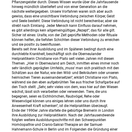
Pflanzengeister durch. Dieses Wissen wurde über die Jahrtausende
hinweg mündlich überliefert und von einer Generation an die
nächste weitergegeben. Unsere Vorfahren waren sich aber auch
gewiss, dass eine unsichtbare Verbindung zwischen Körper, Geist
und Seele besteht. Diese Verbindung ist nicht berechenbar, aber sie
strebt nach Einklang. Jeder Mensch kann Einfluss darauf nehmen,
es gibt allerdings kein allgemeingültiges „Rezept“, das für alle gilt.
Sicher ist eines: Uralte, von der Zeit geprüfte Methoden oder Rituale
können helfen, die tiefsten Schichten dieser Verbindung zu erreichen
und sie positiv zu beeinflussen.
Bereits seit ihrer Ausbildung und im Späteren bedingt durch eine
durchlebte Krankheit, beschäftigt sich die Oberneulander
Heilpraktikerin Christiane von Plato seit vielen Jahren mit diesen
Themen. „Hier in Oberneuland am Deich, inmitten eines immer noch
sehr ländlich geprägten Umfelds, ‚muss‘ man sich praktisch mit den
Schätzen aus der Natur, wie den Wild- und Beikräutern oder unseren
heimischen Tieren auseinandersetzen“, erklärt Christiane von Plato,
während sie den eben aufgebrühten Tee aus frischer Schafgarbe auf
den Tisch stellt. „Sehr, sehr vieles von dem, was hier auf den Wiesen
wächst, lässt sich verarbeiten oder verwenden. Tiere, die uns
begegnen, seien es Eichhörnchen, Raubvögel, Rehe oder
Wiesenvögel können uns einiges lehren oder uns durch ihre
Anwesenheit Kraft schenken“, ist die Heilpraktiken überzeugt.
Ende der 1990er Jahre startete die gebürtige Bremerin in London
ihre Ausbildung zur Heilpraktikerin. Nach der Jahrtausendwende
folgten weitere Ausbildungsschritte mit den Schwerpunkten
Homöopathie und Cranio-Sakral-Therapie an der Samuel-
Hahnemann-Schule in Berlin und im Folgenden die Gründung einer