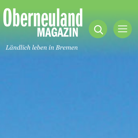
Oberneuland
Magazin