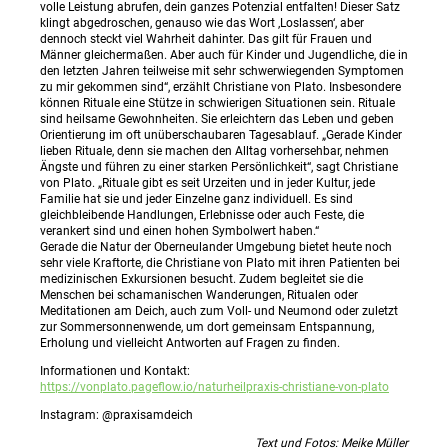
volle Leistung abrufen, dein ganzes Potenzial entfalten! Dieser Satz
klingt abgedroschen, genauso wie das Wort ‚Loslassen‘, aber
dennoch steckt viel Wahrheit dahinter. Das gilt für Frauen und
Männer gleichermaßen. Aber auch für Kinder und Jugendliche, die in
den letzten Jahren teilweise mit sehr schwerwiegenden Symptomen
zu mir gekommen sind“, erzählt Christiane von Plato. Insbesondere
können Rituale eine Stütze in schwierigen Situationen sein. Rituale
sind heilsame Gewohnheiten. Sie erleichtern das Leben und geben
Orientierung im oft unüberschaubaren Tagesablauf. „Gerade Kinder
lieben Rituale, denn sie machen den Alltag vorhersehbar, nehmen
Ängste und führen zu einer starken Persönlichkeit“, sagt Christiane
von Plato. „Rituale gibt es seit Urzeiten und in jeder Kultur, jede
Familie hat sie und jeder Einzelne ganz individuell. Es sind
gleichbleibende Handlungen, Erlebnisse oder auch Feste, die
verankert sind und einen hohen Symbolwert haben.“
Gerade die Natur der Oberneulander Umgebung bietet heute noch
sehr viele Kraftorte, die Christiane von Plato mit ihren Patienten bei
medizinischen Exkursionen besucht. Zudem begleitet sie die
Menschen bei schamanischen Wanderungen, Ritualen oder
Meditationen am Deich, auch zum Voll- und Neumond oder zuletzt
zur Sommersonnenwende, um dort gemeinsam Entspannung,
Erholung und vielleicht Antworten auf Fragen zu finden.
Informationen und Kontakt:
https://vonplato.pageflow.io/naturheilpraxis-christiane-von-plato
Instagram: @praxisamdeich
Text und Fotos: Meike Müller