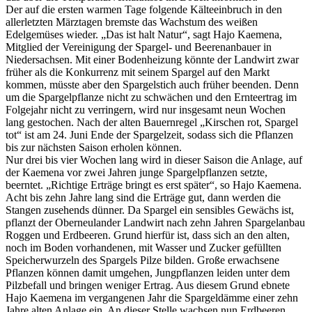
Der auf die ersten warmen Tage folgende Kälteeinbruch in den
allerletzten Märztagen bremste das Wachstum des weißen
Edelgemüses wieder. „Das ist halt Natur“, sagt Hajo Kaemena,
Mitglied der Vereinigung der Spargel- und Beerenanbauer in
Niedersachsen. Mit einer Bodenheizung könnte der Landwirt zwar
früher als die Konkurrenz mit seinem Spargel auf den Markt
kommen, müsste aber den Spargelstich auch früher beenden. Denn
um die Spargelpflanze nicht zu schwächen und den Ernteertrag im
Folgejahr nicht zu verringern, wird nur insgesamt neun Wochen
lang gestochen. Nach der alten Bauernregel „Kirschen rot, Spargel
tot“ ist am 24. Juni Ende der Spargelzeit, sodass sich die Pflanzen
bis zur nächsten Saison erholen können.
Nur drei bis vier Wochen lang wird in dieser Saison die Anlage, auf
der Kaemena vor zwei Jahren junge Spargelpflanzen setzte,
beerntet. „Richtige Erträge bringt es erst später“, so Hajo Kaemena.
Acht bis zehn Jahre lang sind die Erträge gut, dann werden die
Stangen zusehends dünner. Da Spargel ein sensibles Gewächs ist,
pflanzt der Oberneulander Landwirt nach zehn Jahren Spargelanbau
Roggen und Erdbeeren. Grund hierfür ist, dass sich an den alten,
noch im Boden vorhandenen, mit Wasser und Zucker gefüllten
Speicherwurzeln des Spargels Pilze bilden. Große erwachsene
Pflanzen können damit umgehen, Jungpflanzen leiden unter dem
Pilzbefall und bringen weniger Ertrag. Aus diesem Grund ebnete
Hajo Kaemena im vergangenen Jahr die Spargeldämme einer zehn
Jahre alten Anlage ein. An dieser Stelle wachsen nun Erdbeeren.