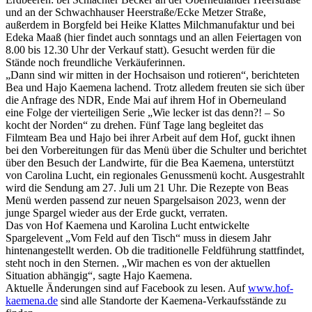
und an der Schwachhauser Heerstraße/Ecke Metzer Straße,
außerdem in Borgfeld bei Heike Klattes Milchmanufaktur und bei
Edeka Maaß (hier findet auch sonntags und an allen Feiertagen von
8.00 bis 12.30 Uhr der Verkauf statt). Gesucht werden für die
Stände noch freundliche Verkäuferinnen.
„Dann sind wir mitten in der Hochsaison und rotieren“, berichteten
Bea und Hajo Kaemena lachend. Trotz alledem freuten sie sich über
die Anfrage des NDR, Ende Mai auf ihrem Hof in Oberneuland
eine Folge der vierteiligen Serie „Wie lecker ist das denn?! – So
kocht der Norden“ zu drehen. Fünf Tage lang begleitet das
Filmteam Bea und Hajo bei ihrer Arbeit auf dem Hof, guckt ihnen
bei den Vorbereitungen für das Menü über die Schulter und berichtet
über den Besuch der Landwirte, für die Bea Kaemena, unterstützt
von Carolina Lucht, ein regionales Genussmenü kocht. Ausgestrahlt
wird die Sendung am 27. Juli um 21 Uhr. Die Rezepte von Beas
Menü werden passend zur neuen Spargelsaison 2023, wenn der
junge Spargel wieder aus der Erde guckt, verraten.
Das von Hof Kaemena und Karolina Lucht entwickelte
Spargelevent „Vom Feld auf den Tisch“ muss in diesem Jahr
hintenangestellt werden. Ob die traditionelle Feldführung stattfindet,
steht noch in den Sternen. „Wir machen es von der aktuellen
Situation abhängig“, sagte Hajo Kaemena.
Aktuelle Änderungen sind auf Facebook zu lesen. Auf
www.hof-
kaemena.de
sind alle Standorte der Kaemena-Verkaufsstände zu