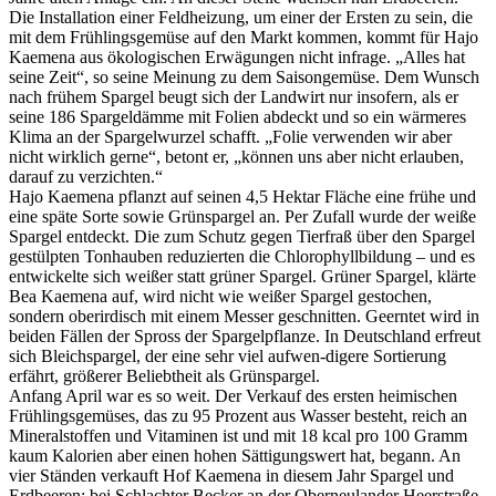
Die Installation einer Feldheizung, um einer der Ersten zu sein, die
mit dem Frühlingsgemüse auf den Markt kommen, kommt für Hajo
Kaemena aus ökologischen Erwägungen nicht infrage. „Alles hat
seine Zeit“, so seine Meinung zu dem Saisongemüse. Dem Wunsch
nach frühem Spargel beugt sich der Landwirt nur insofern, als er
seine 186 Spargeldämme mit Folien abdeckt und so ein wärmeres
Klima an der Spargelwurzel schafft. „Folie verwenden wir aber
nicht wirklich gerne“, betont er, „können uns aber nicht erlauben,
darauf zu verzichten.“
Hajo Kaemena pflanzt auf seinen 4,5 Hektar Fläche eine frühe und
eine späte Sorte sowie Grünspargel an. Per Zufall wurde der weiße
Spargel entdeckt. Die zum Schutz gegen Tierfraß über den Spargel
gestülpten Tonhauben reduzierten die Chlorophyllbildung – und es
entwickelte sich weißer statt grüner Spargel. Grüner Spargel, klärte
Bea Kaemena auf, wird nicht wie weißer Spargel gestochen,
sondern oberirdisch mit einem Messer geschnitten. Geerntet wird in
beiden Fällen der Spross der Spargelpflanze. In Deutschland erfreut
sich Bleichspargel, der eine sehr viel aufwen-digere Sortierung
erfährt, größerer Beliebtheit als Grünspargel.
Anfang April war es so weit. Der Verkauf des ersten heimischen
Frühlingsgemüses, das zu 95 Prozent aus Wasser besteht, reich an
Mineralstoffen und Vitaminen ist und mit 18 kcal pro 100 Gramm
kaum Kalorien aber einen hohen Sättigungswert hat, begann. An
vier Ständen verkauft Hof Kaemena in diesem Jahr Spargel und
Erdbeeren: bei Schlachter Becker an der Oberneulander Heerstraße