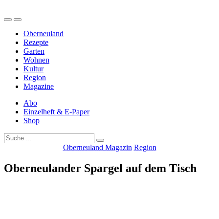
Direkt
Oberneuland
zum
Magazin
Inhalt
Oberneuland
wechseln
Rezepte
Garten
Wohnen
Kultur
Region
Magazine
Abo
Einzelheft & E-Paper
Shop
Oberneuland Magazin
Region
Oberneulander Spargel auf dem Tisch