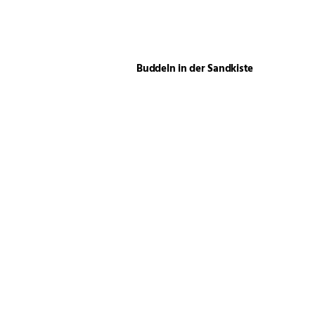
Buddeln in der Sandkiste
Geschützter Ort für Kinder
Sommerfrische mitten in
der Stadt