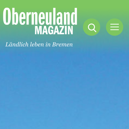
Oberneuland
Magazin