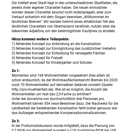
Die Vielfalt einer Stadt liegt in den unterschiedlichen Stadtteilen, die
jeweils ihren eigenen Charakter haben. Die neuen Immobilien
würden diesen Charakter absolut nicht widerspiegeln, aber zum
Verkauf sicherlich mit dem Slogan beworben „Willkommen im
ländlichen Bremen“. Wir würden hiermit einen erheblichen Teil des
ländlichen Charakters von Oberneuland zerstören, nutzen aber die
bekannten Adjektive, um den bestmöglichen Kaufpreis zu erzielen.
Hinzu kommen weitere Teilaspekte:
1) fehlendes Konzept zur Anbindung an die Kanalisation
2) fehlendes Konzept zur Ermöglichung des zusätzlichen Verkehrs
3) fehlendes Konzept zur Entlastung für versiegelte Flächen
4) fehlendes Konzept für Freizeit
5) fehlendes Konzept für Kindergärten und Schulen
Zu 1:
Momentan sind 168 Wohneinheiten vorgesehen! Dies allein ist
schon erstaunlich, da der Wohnbauflächenbericht Bremen bis 2020
noch 70 Wohneinheiten auf demselben Gelände vorsieht (Quelle:
http://pro-muehlenfeld.de). Wie ist es möglich, die Anzahl der
Wohneinheiten um fast das 2,5-Fache zu erhöhen?
Unter der Annahme von durchschnittlich drei Personen pro
Wohneinheit kämen 504 neue Bewohner dazu. Der Nachweis für die
Leistbarkeit der bestehenden Kanalisation fehlt bisher genauso wie
das Aufzeigen entsprechender Kompensationsmaßnahmen.
Zu 2:
In der Podiumsdiskussion wurde mitgeteilt, dass die Planung von
0,7 PKW pro Wohneinheit ausgeht (=118 zusätzliche PKW bei 168