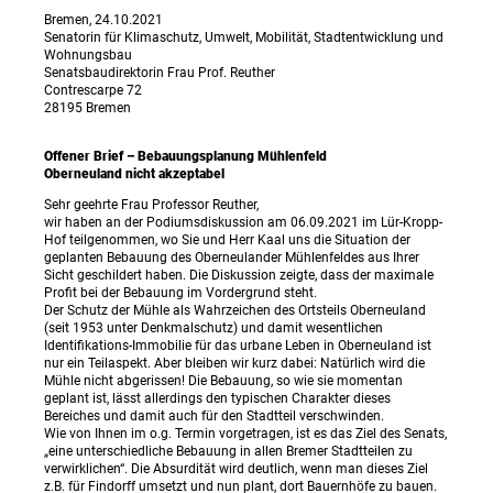
Bremen, 24.10.2021
Senatorin für Klimaschutz, Umwelt, Mobilität, Stadtentwicklung und
Wohnungsbau
Senatsbaudirektorin Frau Prof. Reuther
Contrescarpe 72
28195 Bremen
Offener Brief – Bebauungsplanung Mühlenfeld
Oberneuland nicht akzeptabel
Sehr geehrte Frau Professor Reuther,
wir haben an der Podiumsdiskussion am 06.09.2021 im Lür-Kropp-
Hof teilgenommen, wo Sie und Herr Kaal uns die Situation der
geplanten Bebauung des Oberneulander Mühlenfeldes aus Ihrer
Sicht geschildert haben. Die Diskussion zeigte, dass der maximale
Profit bei der Bebauung im Vordergrund steht.
Der Schutz der Mühle als Wahrzeichen des Ortsteils Oberneuland
(seit 1953 unter Denkmalschutz) und damit wesentlichen
Identifikations-Immobilie für das urbane Leben in Oberneuland ist
nur ein Teilaspekt. Aber bleiben wir kurz dabei: Natürlich wird die
Mühle nicht abgerissen! Die Bebauung, so wie sie momentan
geplant ist, lässt allerdings den typischen Charakter dieses
Bereiches und damit auch für den Stadtteil verschwinden.
Wie von Ihnen im o.g. Termin vorgetragen, ist es das Ziel des Senats,
„eine unterschiedliche Bebauung in allen Bremer Stadtteilen zu
verwirklichen“. Die Absurdität wird deutlich, wenn man dieses Ziel
z.B. für Findorff umsetzt und nun plant, dort Bauernhöfe zu bauen.