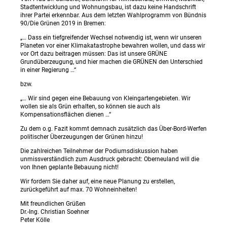
Stadtentwicklung und Wohnungsbau, ist dazu keine Handschrift
ihrer Partei erkennbar. Aus dem letzten Wahlprogramm von Bündnis
90/Die Grünen 2019 in Bremen:
„… Dass ein tiefgreifender Wechsel notwendig ist, wenn wir unseren
Planeten vor einer Klimakatastrophe bewahren wollen, und dass wir
vor Ort dazu beitragen müssen: Das ist unsere GRÜNE
Grundüberzeugung, und hier machen die GRÜNEN den Unterschied
in einer Regierung …“
bzw.
„… Wir sind gegen eine Bebauung von Kleingartengebieten. Wir
wollen sie als Grün erhalten, so können sie auch als
Kompensationsflächen dienen …“
Zu dem o.g. Fazit kommt demnach zusätzlich das Über-Bord-Werfen
politischer Überzeugungen der Grünen hinzu!
Die zahlreichen Teilnehmer der Podiumsdiskussion haben
unmissverständlich zum Ausdruck gebracht: Oberneuland will die
von Ihnen geplante Bebauung nicht!
Wir fordern Sie daher auf, eine neue Planung zu erstellen,
zurückgeführt auf max. 70 Wohneinheiten!
Mit freundlichen Grüßen
Dr.-Ing. Christian Soehner
Peter Kölle