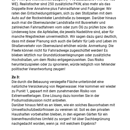
WE). Realistischer sind 250 zusätzliche PKW, also mehr als das
Doppelte Ihrer Annahme plus Fahrradfahrer und Fußgänger. Wir
raten den Entscheidungsträgern, sich zu den Stoßzeiten mit dem
Auto auf der Rockwinkeler Landstraße zu bewegen. Darüber hinaus
auch mal die Oberneulander Landstraße mit Busverkehr und
zahlreichen Fahrradfahrern vom oder zum ÖG zu prüfen bzw. den
Lindenweg bzw. die Apfelallee, die jeweils Nadelöhre sind, aber für
manche Wegstrecken unvermeidlich. Wir sagen dazu ganz deutlich,
dass mit dieser Planung sich auch die Gefahr für Leib und Leben im
Straßenverkehr von Oberneuland erhöhen würde. Anmerkung: Die
Fleete können nicht für Fahrradwege zugeschüttet werden! Es
blieben letztlich nur Grundstücksenteignungen oder zusätzliche
Hochstraßen, um dem Risiko entgegenzuwirken. Das Risiko
herunterzuspielen oder zu ignorieren, würde lediglich von fehlender
politischer Verantwortung zeugen!
Zu 3:
Die durch die Bebauung versiegelte Fläche unterbindet eine
natürliche Versickerung von Regenwasser. Hier kommen wir wieder
zu Punkt 1, gepaart mit dem zunehmenden Risiko von
Extremwetterlagen. Eine Lösung dazu konnten Sie in der
Podiumsdiskussion nicht anbieten.
Darüber hinaus fehlt es an Ideen, wie ein solches Bauvorhaben mit
Umweltschutzbedürfnissen zu vereinen ist. Soll es den privaten
Haushalten vorbehalten bleiben, in den eigenen Gärten für ein
bienenfreundliches Umfeld zu sorgen? Ist über Dachbegrünung
nachgedacht worden, wenn ja: mit welchem Ergebnis?