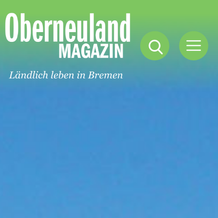
Oberneuland
Magazin