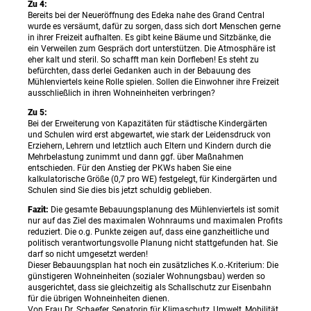
Zu 4:
Bereits bei der Neueröffnung des Edeka nahe des Grand Central
wurde es versäumt, dafür zu sorgen, dass sich dort Menschen gerne
in ihrer Freizeit aufhalten. Es gibt keine Bäume und Sitzbänke, die
ein Verweilen zum Gespräch dort unterstützen. Die Atmosphäre ist
eher kalt und steril. So schafft man kein Dorfleben! Es steht zu
befürchten, dass derlei Gedanken auch in der Bebauung des
Mühlenviertels keine Rolle spielen. Sollen die Einwohner ihre Freizeit
ausschließlich in ihren Wohneinheiten verbringen?
Zu 5:
Bei der Erweiterung von Kapazitäten für städtische Kindergärten
und Schulen wird erst abgewartet, wie stark der Leidensdruck von
Erziehern, Lehrern und letztlich auch Eltern und Kindern durch die
Mehrbelastung zunimmt und dann ggf. über Maßnahmen
entschieden. Für den Anstieg der PKWs haben Sie eine
kalkulatorische Größe (0,7 pro WE) festgelegt, für Kindergärten und
Schulen sind Sie dies bis jetzt schuldig geblieben.
Fazit:
Die gesamte Bebauungsplanung des Mühlenviertels ist somit
nur auf das Ziel des maximalen Wohnraums und maximalen Profits
reduziert. Die o.g. Punkte zeigen auf, dass eine ganzheitliche und
politisch verantwortungsvolle Planung nicht stattgefunden hat. Sie
darf so nicht umgesetzt werden!
Dieser Bebauungsplan hat noch ein zusätzliches K.o.-Kriterium: Die
günstigeren Wohneinheiten (sozialer Wohnungsbau) werden so
ausgerichtet, dass sie gleichzeitig als Schallschutz zur Eisenbahn
für die übrigen Wohneinheiten dienen.
Von Frau Dr. Schaefer, Senatorin für Klimaschutz, Umwelt, Mobilität,