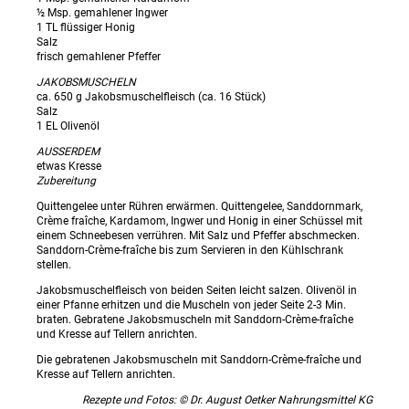
½ Msp. gemahlener Ingwer
1 TL flüssiger Honig
Salz
frisch gemahlener Pfeffer
JAKOBSMUSCHELN
ca. 650 g Jakobsmuschelfleisch (ca. 16 Stück)
Salz
1 EL Olivenöl
AUSSERDEM
etwas Kresse
Zubereitung
Quittengelee unter Rühren erwärmen. Quittengelee, Sanddornmark,
Crème fraîche, Kardamom, Ingwer und Honig in einer Schüssel mit
einem Schneebesen verrühren. Mit Salz und Pfeffer abschmecken.
Sanddorn-Crème-fraîche bis zum Servieren in den Kühlschrank
stellen.
Jakobsmuschelfleisch von beiden Seiten leicht salzen. Olivenöl in
einer Pfanne erhitzen und die Muscheln von jeder Seite 2-3 Min.
braten. Gebratene Jakobsmuscheln mit Sanddorn-Crème-fraîche
und Kresse auf Tellern anrichten.
Die gebratenen Jakobsmuscheln mit Sanddorn-Crème-fraîche und
Kresse auf Tellern anrichten.
Rezepte und Fotos: © Dr. August Oetker Nahrungsmittel KG