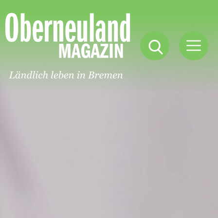
Oberneuland
Magazin