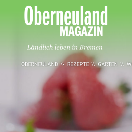
Oberneuland
Magazin
OBERNEULAND
REZEPTE
GARTEN
W