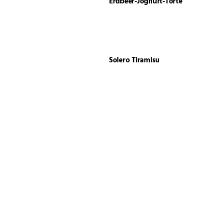
Erdbeer-Joghurt-Torte
Solero Tiramisu
Kokospudding
Spargelquiche