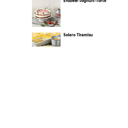
Erdbeer-Joghurt-Torte
Solero Tiramisu
Kokospudding
Spargelquiche