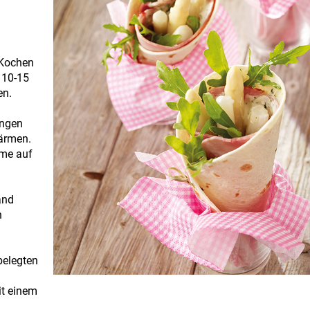
 Kochen
 10-15
en.
angen
wärmen.
eme auf
and
n
belegten
it einem