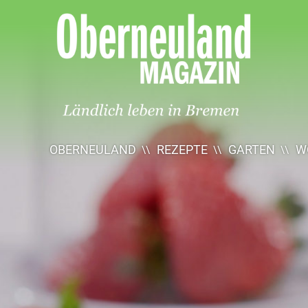
Oberneuland
Magazin
OBERNEULAND
REZEPTE
GARTEN
W