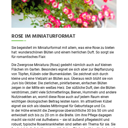
ROSE IM MINIATURFORMAT
Sie begeistert im Miniaturformat mit allem, was eine Rose zu bieten
hat: wunderschönen Blüten und einem herrlichen Duft. So sorgt sie
für romantisches Flair.
Die Zwergrose Miniatura (Rosa) gedeiht nämlich auch auf kleinen
Flächen im Garten. Besonders eignet sie sich aber zur Bepflanzung
von Töpfen, Kübeln oder Blumenkästen. Sie zeichnet sich durch
kleine und eine Vielzahl an Blüten aus. Überaus reich blüht sie von
Juni bis Oktober. Die zierlichen, pinkfarbenen, einfachen Blüten
zeigen in der Mitte ein weißes Herz. Der süßliche Duft, den die Blüten
verströmen, zieht viele Schmetterlinge, Bienen, Hummeln und andere
Nutzinsekten an, womit diese Rose auch auf jedem Raum einen
wichtigen ökologischen Beitrag leisten kann. Im attraktiven Kübel
eignet sie sich als ideales Mitbringsel für Geburtstage und Co.
In der Höhe erreicht die Zwergrose übersichtliche 30 bis 50 cm und
entwickelt sich bis zu 20 cm in die Breite. Um ihre Pflege dagegen
macht sie nicht viel Aufhebens – sie ist äußerst pflegeleicht und
robust; typische Rosenkrankheiten sind selten ein Thema für sie. Sie