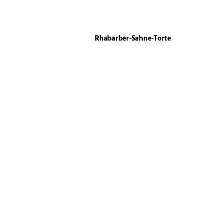
Rhabarber-Sahne-Torte
Erdbeer-Joghurt-Torte
Solero Tiramisu