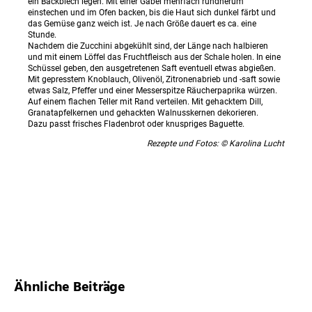
ein Backblech legen. Mit einer Gabel mehrfach rundherum
einstechen und im Ofen backen, bis die Haut sich dunkel färbt und
das Gemüse ganz weich ist. Je nach Größe dauert es ca. eine
Stunde.
Nachdem die Zucchini abgekühlt sind, der Länge nach halbieren
und mit einem Löffel das Fruchtfleisch aus der Schale holen. In eine
Schüssel geben, den ausgetretenen Saft eventuell etwas abgießen.
Mit gepresstem Knoblauch, Olivenöl, Zitronenabrieb und -saft sowie
etwas Salz, Pfeffer und einer Messerspitze Räucherpaprika würzen.
Auf einem flachen Teller mit Rand verteilen. Mit gehacktem Dill,
Granatapfelkernen und gehackten Walnusskernen dekorieren.
Dazu passt frisches Fladenbrot oder knuspriges Baguette.
Rezepte und Fotos: © Karolina Lucht
Ähnliche Beiträge