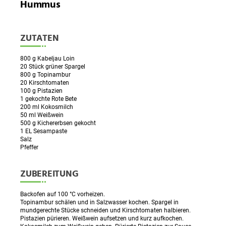
Hummus
ZUTATEN
800 g Kabeljau Loin
20 Stück grüner Spargel
800 g Topinambur
20 Kirschtomaten
100 g Pistazien
1 gekochte Rote Bete
200 ml Kokosmilch
50 ml Weißwein
500 g Kichererbsen gekocht
1 EL Sesampaste
Salz
Pfeffer
ZUBEREITUNG
Backofen auf 100 °C vorheizen.
Topinambur schälen und in Salzwasser kochen. Spargel in
mundgerechte Stücke schneiden und Kirschtomaten halbieren.
Pistazien pürieren. Weißwein aufsetzen und kurz aufkochen.