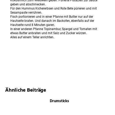
Kokosmilch zum Weißwein geben. Pürierte Pistazien zur Sauce
geben und abschmecken.
Für den Hummus Kichererbsen und Rote Bete pürieren und mit
Sesampaste verrühren.
Fisch portionieren und in einer Pfanne mit Butter nur auf der
Hautseite braten. Und danach im Backofen, ebenfalls auf der
Hautseite rund 8 Minuten garen.
In einer anderen Pfanne Topinambur, Spargel und Tomaten mit
etwas Butter anbraten und mit Salz und Zucker würzen.
Alles auf einem Teller anrichten.
Ähnliche Beiträge
Drumsticks