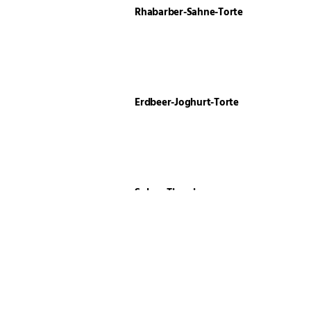
Rhabarber-Sahne-Torte
Erdbeer-Joghurt-Torte
Solero Tiramisu
Kokospudding