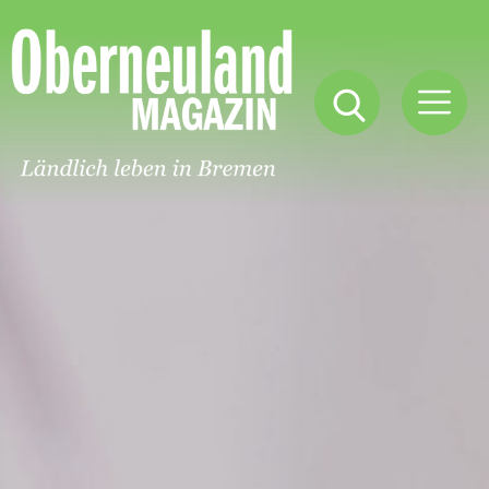
Oberneuland
Magazin