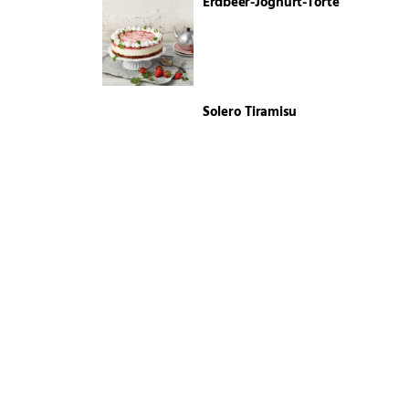
Erdbeer-Joghurt-Torte
Solero Tiramisu
Kokospudding
Spargelquiche