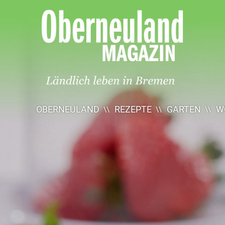
Oberneuland
Magazin
OBERNEULAND
REZEPTE
GARTEN
W