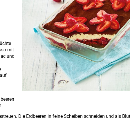
rüchte
sso mit
nac und
s
rauf
dbeeren
n.
streuen. Die Erdbeeren in feine Scheiben schneiden und als Blü