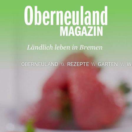
Oberneuland
Magazin
OBERNEULAND
REZEPTE
GARTEN
W