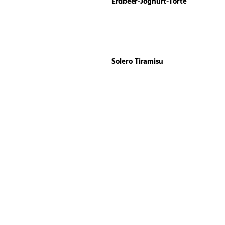
Erdbeer-Joghurt-Torte
Solero Tiramisu
Kokospudding
Spargelquiche