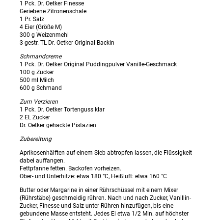
1 Pck. Dr. Oetker Finesse
Geriebene Zitronenschale
1 Pr. Salz
4 Eier (Größe M)
300 g Weizenmehl
3 gestr. TL Dr. Oetker Original Backin
Schmandcreme
1 Pck. Dr. Oetker Original Puddingpulver Vanille-Geschmack
100 g Zucker
500 ml Milch
600 g Schmand
Zum Verzieren
1 Pck. Dr. Oetker Tortenguss klar
2 EL Zucker
Dr. Oetker gehackte Pistazien
Zubereitung
Aprikosenhälften auf einem Sieb abtropfen lassen, die Flüssigkeit
dabei auffangen.
Fettpfanne fetten. Backofen vorheizen.
Ober- und Unterhitze: etwa 180 °C, Heißluft: etwa 160 °C
Butter oder Margarine in einer Rührschüssel mit einem Mixer
(Rührstäbe) geschmeidig rühren. Nach und nach Zucker, Vanillin-
Zucker, Finesse und Salz unter Rühren hinzufügen, bis eine
gebundene Masse entsteht. Jedes Ei etwa 1/2 Min. auf höchster