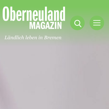
Oberneuland
Magazin