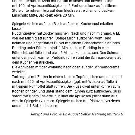
Stufe unterrühren. Mehl mit Backin mischen und abwechselnd
mit 100 ml Aprikosenflüssigkeit in 2 Portionen kurz auf mittlerer
Stufe unterrühren. Teig auf dem Blech verstreichen und backen.
Einschub: Mitte, Backzeit: etwa 20 Min.
Spiegeleikuchen auf dem Blech auf einem Kuchenrost erkalten
lassen.
Puddingpulver mit Zucker mischen. Nach und nach mit mind. 6 EL
von der Milch glatt rühren. Übrige Milch aufkochen, vom Herd
nehmen und angerührtes Pulver mit einem Schneebesen einrühren.
Pudding unter Rühren mind. 1 Min. kochen. Pudding in eine
Rührschüssel füllen und etwa 5 Min. abkühlen lassen. Den Schmand
unter den noch warmen Pudding rühren und die Schmandcreme auf
dem Kuchen verstreichen.
Die Aprikosen mit der Wölbung nach oben auf der Schmandcreme
verteilen.
Tortenguss mit Zucker in einem kleinen Topf mischen und nach und
nach mit 250 ml Aprikosenflüssigkeit (ggf. mit Wasser auffüllen)
mit einem Rührlöffel glatt rühren. Die Flüssigkeit unter Rühren zum
Kochen bringen und unter ständigem Rühren kurz aufkochen. Guss
sofort mit einem Esslöffel nur über die Aprikosen (sieht dann aus
wie ein Spiegelei) verteilen. Spiegeleikuchen mit Pistazien verzieren
und mind. 1 Std. kalt stellen.
Rezept und Foto: © Dr. August Oetker Nahrungsmittel KG