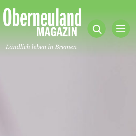
Oberneuland
Magazin