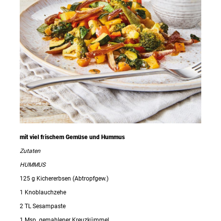
mit viel frischem Gemüse und Hummus
Zutaten
HUMMUS
125 g Kichererbsen (Abtropfgew.)
1 Knoblauchzehe
2 TL Sesampaste
1 Msp. gemahlener Kreuzkümmel