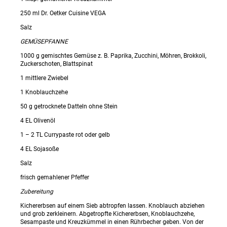
250 ml Dr. Oetker Cuisine VEGA
Salz
GEMÜSEPFANNE
1000 g gemischtes Gemüse z. B. Paprika, Zucchini, Möhren, Brokkoli,
Zuckerschoten, Blattspinat
1 mittlere Zwiebel
1 Knoblauchzehe
50 g getrocknete Datteln ohne Stein
4 EL Olivenöl
1 – 2 TL Currypaste rot oder gelb
4 EL Sojasoße
Salz
frisch gemahlener Pfeffer
Zubereitung
Kichererbsen auf einem Sieb abtropfen lassen. Knoblauch abziehen
und grob zerkleinern. Abgetropfte Kichererbsen, Knoblauchzehe,
Sesampaste und Kreuzkümmel in einen Rührbecher geben. Von der