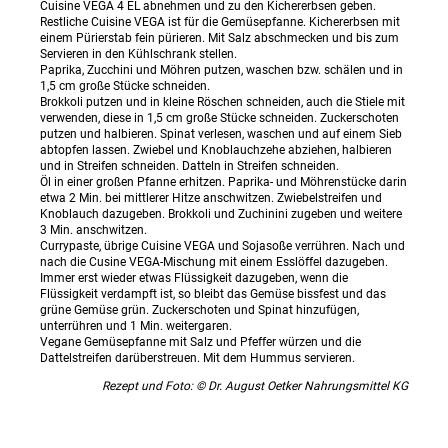
Cuisine VEGA 4 EL abnehmen und zu den Kichererbsen geben.
Restliche Cuisine VEGA ist für die Gemüsepfanne. Kichererbsen mit
einem Pürierstab fein pürieren. Mit Salz abschmecken und bis zum
Servieren in den Kühlschrank stellen.
Paprika, Zucchini und Möhren putzen, waschen bzw. schälen und in
1,5 cm große Stücke schneiden.
Brokkoli putzen und in kleine Röschen schneiden, auch die Stiele mit
verwenden, diese in 1,5 cm große Stücke schneiden. Zuckerschoten
putzen und halbieren. Spinat verlesen, waschen und auf einem Sieb
abtopfen lassen. Zwiebel und Knoblauchzehe abziehen, halbieren
und in Streifen schneiden. Datteln in Streifen schneiden.
Öl in einer großen Pfanne erhitzen. Paprika- und Möhrenstücke darin
etwa 2 Min. bei mittlerer Hitze anschwitzen. Zwiebelstreifen und
Knoblauch dazugeben. Brokkoli und Zuchinini zugeben und weitere
3 Min. anschwitzen.
Currypaste, übrige Cuisine VEGA und Sojasoße verrühren. Nach und
nach die Cusine VEGA-Mischung mit einem Esslöffel dazugeben.
Immer erst wieder etwas Flüssigkeit dazugeben, wenn die
Flüssigkeit verdampft ist, so bleibt das Gemüse bissfest und das
grüne Gemüse grün. Zuckerschoten und Spinat hinzufügen,
unterrühren und 1 Min. weitergaren.
Vegane Gemüsepfanne mit Salz und Pfeffer würzen und die
Dattelstreifen darüberstreuen. Mit dem Hummus servieren.
Rezept und Foto: © Dr. August Oetker Nahrungsmittel KG