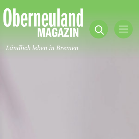
Oberneuland
Magazin