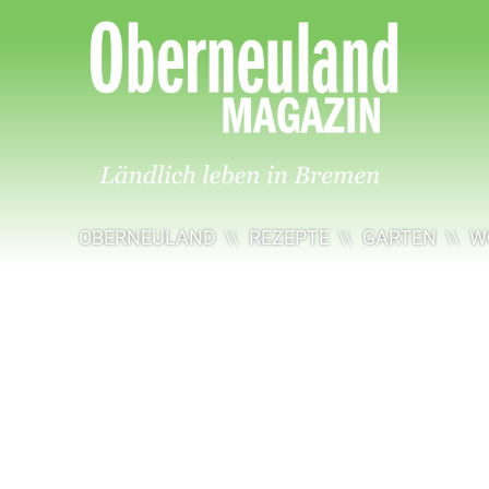
Oberneuland
Magazin
OBERNEULAND
REZEPTE
GARTEN
W