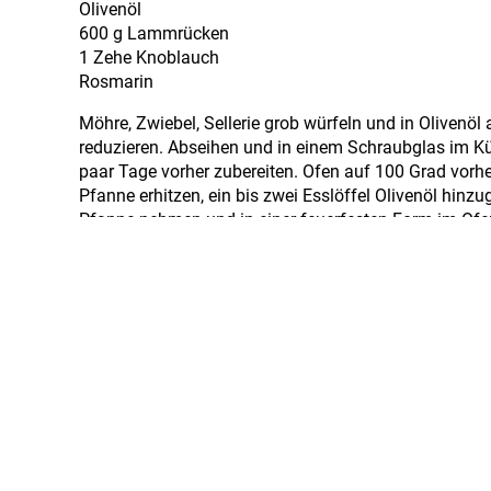
Olivenöl
600 g Lammrücken
1 Zehe Knoblauch
Rosmarin
Möhre, Zwiebel, Sellerie grob würfeln und in Olivenö
reduzieren. Abseihen und in einem Schraubglas im 
paar Tage vorher zubereiten. Ofen auf 100 Grad vor
Pfanne erhitzen, ein bis zwei Esslöffel Olivenöl hinz
Pfanne nehmen und in einer feuerfesten Form im Ofen
Rotweinfond den Bratenrest ablösen und einkochen, en
Mehlschwitze binden.
Eine weitere Pfanne erhitzen, darin Öl, Knoblauch 
nehmen und kurz in dem Kräuteröl schwenken. Das Fl
Dessert
Panna Cotta
und Cassata
1 Vanilleschote
4 Blätter Gelatine