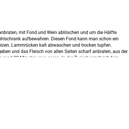
l anbraten, mit Fond und Wein ablöschen und um die Hälfte
Kühlschrank aufbewahren. Diesen Fond kann man schon ein
heizen. Lammrücken kalt abwaschen und trocken tupfen.
ugeben und das Fleisch von allen Seiten scharf anbraten, aus der
 rund 30 Minuten rosa garen. In der Zwischenzeit mit dem
tweder mit Butter montieren oder mit einer leichten
und Rosmarin sanft braten. Die Lammrücken aus dem Ofen
eisch auf einem Saucenspiegel anrichten.