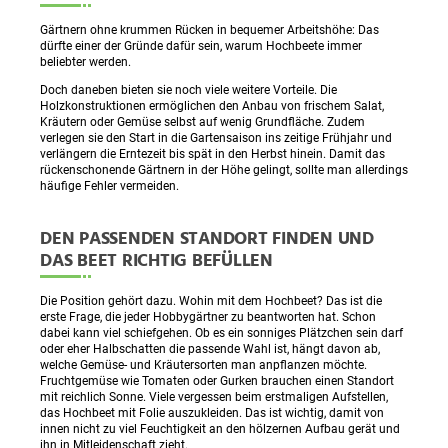
Gärtnern ohne krummen Rücken in bequemer Arbeitshöhe: Das
dürfte einer der Gründe dafür sein, warum Hochbeete immer
beliebter werden.
Doch daneben bieten sie noch viele weitere Vorteile. Die
Holzkonstruktionen ermöglichen den Anbau von frischem Salat,
Kräutern oder Gemüse selbst auf wenig Grundfläche. Zudem
verlegen sie den Start in die Gartensaison ins zeitige Frühjahr und
verlängern die Erntezeit bis spät in den Herbst hinein. Damit das
rückenschonende Gärtnern in der Höhe gelingt, sollte man allerdings
häufige Fehler vermeiden.
DEN PASSENDEN STANDORT FINDEN UND
DAS BEET RICHTIG BEFÜLLEN
Die Position gehört dazu. Wohin mit dem Hochbeet? Das ist die
erste Frage, die jeder Hobbygärtner zu beantworten hat. Schon
dabei kann viel schiefgehen. Ob es ein sonniges Plätzchen sein darf
oder eher Halbschatten die passende Wahl ist, hängt davon ab,
welche Gemüse- und Kräutersorten man anpflanzen möchte.
Fruchtgemüse wie Tomaten oder Gurken brauchen einen Standort
mit reichlich Sonne. Viele vergessen beim erstmaligen Aufstellen,
das Hochbeet mit Folie auszukleiden. Das ist wichtig, damit von
innen nicht zu viel Feuchtigkeit an den hölzernen Aufbau gerät und
ihn in Mitleidenschaft zieht.