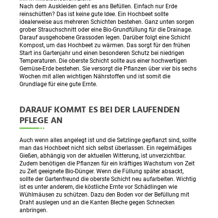
Nach dem Auskleiden geht es ans Befüllen. Einfach nur Erde
reinschütten? Das ist keine gute Idee. Ein Hochbeet sollte
idealerweise aus mehreren Schichten bestehen. Ganz unten sorgen
grober Strauchschnitt oder eine Bio-Grundfüllung für die Drainage.
Darauf ausgehobene Grassoden legen. Darüber folgt eine Schicht
Kompost, um das Hochbeet zu wärmen. Das sorgt für den frühen
Start ins Gartenjahr und einen besonderen Schutz bei niedrigen
Temperaturen. Die oberste Schicht sollte aus einer hochwertigen
Gemüse-Erde bestehen. Sie versorgt die Pflanzen über vier bis sechs
Wochen mit allen wichtigen Nährstoffen und ist somit die
Grundlage für eine gute Ernte.
DARAUF KOMMT ES BEI DER LAUFENDEN
PFLEGE AN
Auch wenn alles angelegt ist und die Setzlinge gepflanzt sind, sollte
man das Hochbeet nicht sich selbst überlassen. Ein regelmäßiges
Gießen, abhängig von der aktuellen Witterung, ist unverzichtbar.
Zudem benötigen die Pflanzen für ein kräftiges Wachstum von Zeit
zu Zeit geeignete Bio-Dünger. Wenn die Füllung später absackt,
sollte der Gartenfreund die oberste Schicht neu aufarbeiten. Wichtig
ist es unter anderem, die köstliche Ernte vor Schädlingen wie
Wühlmäusen zu schützen. Dazu den Boden vor der Befüllung mit
Draht auslegen und an die Kanten Bleche gegen Schnecken
anbringen.