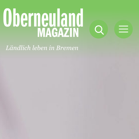
Oberneuland
Magazin