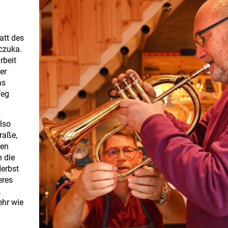
att des
czuka.
rbeit
er
as
Weg
also
raße,
den
h die
erbst
eres
,
ehr wie