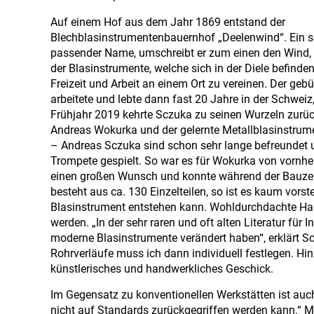
Auf einem Hof aus dem Jahr 1869 entstand der
Blechblasinstrumentenbauernhof „Deelenwind“. Ein s
passender Name, umschreibt er zum einen den Wind, 
der Blasinstrumente, welche sich in der Diele befind
Freizeit und Arbeit an einem Ort zu vereinen. Der geb
arbeitete und lebte dann fast 20 Jahre in der Schwei
Frühjahr 2019 kehrte Sczuka zu seinen Wurzeln zurüc
Andreas Wokurka und der gelernte Metallblasinstru
– Andreas Sczuka sind schon sehr lange befreundet
Trompete gespielt. So war es für Wokurka von vornher
einen großen Wunsch und konnte während der Bauzeit
besteht aus ca. 130 Einzelteilen, so ist es kaum vor
Blasinstrument entstehen kann. Wohldurchdachte Han
werden. „In der sehr raren und oft alten Literatur fü
moderne Blasinstrumente verändert haben“, erklärt S
Rohrverläufe muss ich dann individuell festlegen. 
künstlerisches und handwerkliches Geschick.
Im Gegensatz zu konventionellen Werkstätten ist auc
nicht auf Standards zurückgegriffen werden kann.“ M