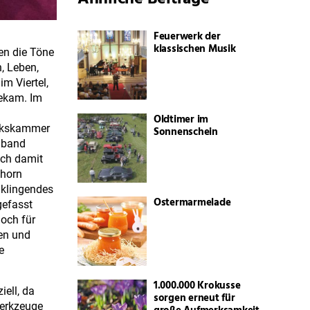
Feuerwerk der
klassischen Musik
en die Töne
, Leben,
m Viertel,
bekam. Im
Oldtimer im
erkskammer
Sonnenschein
gband
ich damit
lhorn
lklingendes
Ostermarmelade
gefasst
doch für
gen und
e
1.000.000 Krokusse
ell, da
sorgen erneut für
Werkzeuge