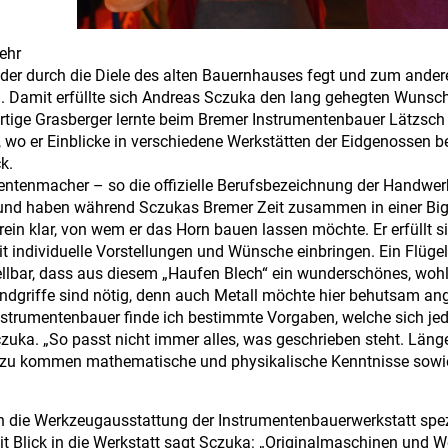
ehr
der durch die Diele des alten Bauernhauses fegt und zum ander
en. Damit erfüllte sich Andreas Sczuka den lang gehegten Wunsch
ürtige Grasberger lernte beim Bremer Instrumentenbauer Lätzsch i
z, wo er Einblicke in verschiedene Werkstätten der Eidgenossen 
k.
mentenmacher – so die offizielle Berufsbezeichnung der Handw
 und haben während Sczukas Bremer Zeit zusammen in einer Bi
ein klar, von wem er das Horn bauen lassen möchte. Er erfüllt s
 individuelle Vorstellungen und Wünsche einbringen. Ein Flüge
stellbar, dass aus diesem „Haufen Blech“ ein wunderschönes, woh
dgriffe sind nötig, denn auch Metall möchte hier behutsam an
r Instrumentenbauer finde ich bestimmte Vorgaben, welche sich je
czuka. „So passt nicht immer alles, was geschrieben steht. Län
Hinzu kommen mathematische und physikalische Kenntnisse sowi
h die Werkzeugausstattung der Instrumentenbauerwerkstatt spezi
it Blick in die Werkstatt sagt Sczuka: „Originalmaschinen und 