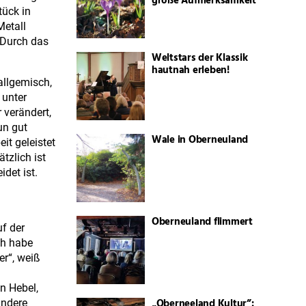
große Aufmerksamkeit
tück in
Metall
. Durch das
Weltstars der Klassik
hautnah erleben!
allgemisch,
 unter
 verändert,
un gut
Wale in Oberneuland
it geleistet
tzlich ist
det ist.
Oberneuland flimmert
uf der
ch habe
er“, weiß
n Hebel,
„Oberneeland Kultur”:
andere