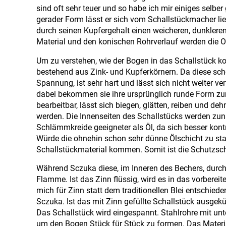
sind oft sehr teuer und so habe ich mir einiges selbe
gerader Form lässt er sich vom Schallstückmacher lie
durch seinen Kupfergehalt einen weicheren, dunkleren 
Material und den konischen Rohrverlauf werden die Ob
Um zu verstehen, wie der Bogen in das Schallstück k
bestehend aus Zink- und Kupferkörnern. Da diese scho
Spannung, ist sehr hart und lässt sich nicht weiter ve
dabei bekommen sie ihre ursprünglich runde Form zur
bearbeitbar, lässt sich biegen, glätten, reiben und d
werden. Die Innenseiten des Schallstücks werden zunä
Schlämmkreide geeigneter als Öl, da sich besser kontr
Würde die ohnehin schon sehr dünne Ölschicht zu star
Schallstückmaterial kommen. Somit ist die Schutzsch
Während Sczuka diese, im Inneren des Bechers, durch 
Flamme. Ist das Zinn flüssig, wird es in das vorberei
mich für Zinn statt dem traditionellen Blei entschied
Sczuka. Ist das mit Zinn gefüllte Schallstück ausgek
Das Schallstück wird eingespannt. Stahlrohre mit u
um den Bogen Stück für Stück zu formen. Das Materi