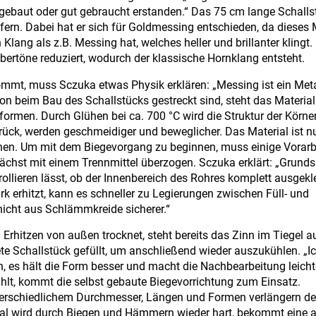
r gebaut oder gut gebraucht erstanden.“ Das 75 cm lange Schalls
fern. Dabei hat er sich für Goldmessing entschieden, da dieses 
Klang als z.B. Messing hat, welches heller und brillanter klingt
ertöne reduziert, wodurch der klassische Hornklang entsteht.
ommt, muss Sczuka etwas Physik erklären: „Messing ist ein Met
n beim Bau des Schallstücks gestreckt sind, steht das Material
rformen. Durch Glühen bei ca. 700 °C wird die Struktur der Körner
ück, werden geschmeidiger und beweglicher. Das Material ist n
ehnen. Um mit dem Biegevorgang zu beginnen, muss einige Vorarbe
chst mit einem Trennmittel überzogen. Sczuka erklärt: „Grundsä
ollieren lässt, ob der Innenbereich des Rohres komplett ausgeklei
k erhitzt, kann es schneller zu Legierungen zwischen Füll- und
icht aus Schlämmkreide sicherer.“
Erhitzen von außen trocknet, steht bereits das Zinn im Tiegel a
tete Schallstück gefüllt, um anschließend wieder auszukühlen. „I
en, es hält die Form besser und macht die Nachbearbeitung leicht
ühlt, kommt die selbst gebaute Biegevorrichtung zum Einsatz.
nterschiedlichem Durchmesser, Längen und Formen verlängern de
al wird durch Biegen und Hämmern wieder hart, bekommt eine 