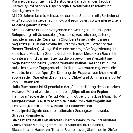
Klasse übersprungen hat. Sie studierte danach an der Jacobs
University Philosophie, Psychologie, Literaturwissenschaft und
Kunstgeschichte.
Mit 20 Jahren bereits schloss sie dort das Studium mit „Bachelor of
Arts“ ab. „Ich hätte danach in Oxford promoviert, so wie meine Eltern
es gerne gehabt hätten.“
Sie absolvierte in Hannover jedoch ein Gesangsstudium Opern-
Sologesang mit Schauspiel. „Das ist es, was mich begeisterte,
nachdem mich der Gesang im Chor bereits seit vielen Jahren
begleitete (u.a. in der Schule, im Brahms-Chor, im Extrachor des
Bremer Theaters). „Ausgelöst wurde meine große Begeisterung für
klassische Musik im Grunde durch die h-moll-Messe von Bach. Ich
konnte als Kind gar nicht genug davon bekommen“, erzählt sie
begeistert noch heute. „Schon während meines Gesangsstudiums
hatte ich diverse Engagements.“ In Hannover waren es jeweils die
Hauptrollen in der Oper „Die Krönung der Poppea“ von Monteverdi
sowie in den Operetten „Daphnis und Chloë“ und „Un mari à la porte“
von J. Offenbach.
Julia Bachmann ist Stipendiatin der „Studienstiftung des deutschen
Volkes e. V.“ und wurde u.a. mit dem „Stipendium der Region
Hannover“ sowie dem Yehudi-Menuhin-Stipendium „Live Music Now“
ausgezeichnet. Sie ist wiederholte Publikums-Preisträgerin des
Festivals „Klassik in der Altstadt“ in Hannover und
Hauptpreisträgerin des Internationalen Gesangswettbewerbs
Schloss Rheinsberg.
Sie gastierte bereits an diversen Opernbühnen im In- und Ausland.
Zuletzt hatte sie Engagements am Staatstheater Cottbus,
Staatstheater Hannover, Theater Bremerhaven, Stadttheater Gießen,