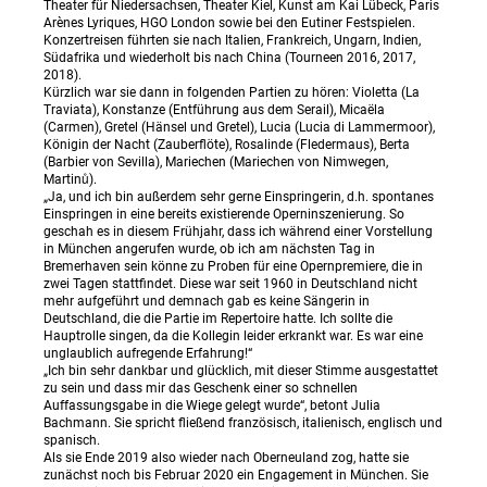
Theater für Niedersachsen, Theater Kiel, Kunst am Kai Lübeck, Paris
Arènes Lyriques, HGO London sowie bei den Eutiner Festspielen.
Konzertreisen führten sie nach Italien, Frankreich, Ungarn, Indien,
Südafrika und wiederholt bis nach China (Tourneen 2016, 2017,
2018).
Kürzlich war sie dann in folgenden Partien zu hören: Violetta (La
Traviata), Konstanze (Entführung aus dem Serail), Micaëla
(Carmen), Gretel (Hänsel und Gretel), Lucia (Lucia di Lammermoor),
Königin der Nacht (Zauberflöte), Rosalinde (Fledermaus), Berta
(Barbier von Sevilla), Mariechen (Mariechen von Nimwegen,
Martinů).
„Ja, und ich bin außerdem sehr gerne Einspringerin, d.h. spontanes
Einspringen in eine bereits existierende Operninszenierung. So
geschah es in diesem Frühjahr, dass ich während einer Vorstellung
in München angerufen wurde, ob ich am nächsten Tag in
Bremerhaven sein könne zu Proben für eine Opernpremiere, die in
zwei Tagen stattfindet. Diese war seit 1960 in Deutschland nicht
mehr aufgeführt und demnach gab es keine Sängerin in
Deutschland, die die Partie im Repertoire hatte. Ich sollte die
Hauptrolle singen, da die Kollegin leider erkrankt war. Es war eine
unglaublich aufregende Erfahrung!“
„Ich bin sehr dankbar und glücklich, mit dieser Stimme ausgestattet
zu sein und dass mir das Geschenk einer so schnellen
Auffassungsgabe in die Wiege gelegt wurde“, betont Julia
Bachmann. Sie spricht fließend französisch, italienisch, englisch und
spanisch.
Als sie Ende 2019 also wieder nach Oberneuland zog, hatte sie
zunächst noch bis Februar 2020 ein Engagement in München. Sie