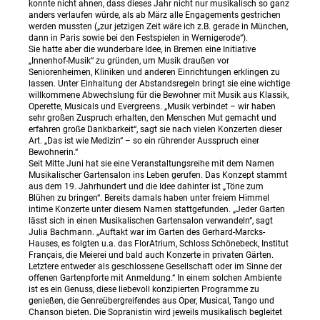
konnte nicht ahnen, dass dieses Jahr nicht nur musikalisch so ganz
anders verlaufen würde, als ab März alle Engagements gestrichen
werden mussten („zur jetzigen Zeit wäre ich z.B. gerade in München,
dann in Paris sowie bei den Festspielen in Wernigerode“).
Sie hatte aber die wunderbare Idee, in Bremen eine Initiative
„Innenhof-Musik“ zu gründen, um Musik draußen vor
Seniorenheimen, Kliniken und anderen Einrichtungen erklingen zu
lassen. Unter Einhaltung der Abstandsregeln bringt sie eine wichtige
willkommene Abwechslung für die Bewohner mit Musik aus Klassik,
Operette, Musicals und Evergreens. „Musik verbindet – wir haben
sehr großen Zuspruch erhalten, den Menschen Mut gemacht und
erfahren große Dankbarkeit“, sagt sie nach vielen Konzerten dieser
Art. „Das ist wie Medizin“ – so ein rührender Ausspruch einer
Bewohnerin.“
Seit Mitte Juni hat sie eine Veranstaltungsreihe mit dem Namen
Musikalischer Gartensalon ins Leben gerufen. Das Konzept stammt
aus dem 19. Jahrhundert und die Idee dahinter ist „Töne zum
Blühen zu bringen“. Bereits damals haben unter freiem Himmel
intime Konzerte unter diesem Namen stattgefunden. „Jeder Garten
lässt sich in einen Musikalischen Gartensalon verwandeln“, sagt
Julia Bachmann. „Auftakt war im Garten des Gerhard-Marcks-
Hauses, es folgten u.a. das FlorAtrium, Schloss Schönebeck, Institut
Français, die Meierei und bald auch Konzerte in privaten Gärten.
Letztere entweder als geschlossene Gesellschaft oder im Sinne der
offenen Gartenpforte mit Anmeldung.“ In einem solchen Ambiente
ist es ein Genuss, diese liebevoll konzipierten Programme zu
genießen, die Genreübergreifendes aus Oper, Musical, Tango und
Chanson bieten. Die Sopranistin wird jeweils musikalisch begleitet