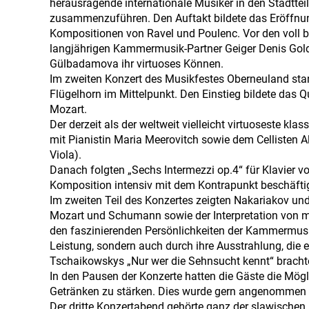
herausragende internationale Musiker in den Stadtte
zusammenzuführen. Den Auftakt bildete das Eröffnun
Kompositionen von Ravel und Poulenc. Vor den voll b
langjährigen Kammermusik-Partner Geiger Denis Goldfe
Gülbadamova ihr virtuoses Können.
Im zweiten Konzert des Musikfestes Oberneuland s
Flügelhorn im Mittelpunkt. Den Einstieg bildete das Qu
Mozart.
Der derzeit als der weltweit vielleicht virtuoseste k
mit Pianistin Maria Meerovitch sowie dem Cellisten A
Viola).
Danach folgten „Sechs Intermezzi op.4“ für Klavier 
Komposition intensiv mit dem Kontrapunkt beschäftig
Im zweiten Teil des Konzertes zeigten Nakariakov und
Mozart und Schumann sowie der Interpretation von m
den faszinierenden Persönlichkeiten der Kammermusi
Leistung, sondern auch durch ihre Ausstrahlung, die 
Tschaikowskys „Nur wer die Sehnsucht kennt“ brachte
In den Pausen der Konzerte hatten die Gäste die Mög
Getränken zu stärken. Dies wurde gern angenommen u
Der dritte Konzertabend gehörte ganz der slawische