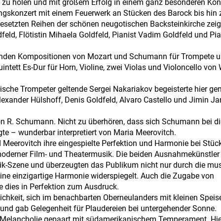
il zu holen und mit großem Erfolg in einem ganz besonderen Kon
gskonzert mit einem Feuerwerk an Stücken des Barock bis hin 
esetzten Reihen der schönen neugotischen Backsteinkirche zeig
ld, Flötistin Mihaela Goldfeld, Pianist Vadim Goldfeld und Pia
tanden Kompositionen von Mozart und Schumann für Trompete 
intett Es-Dur für Horn, Violine, zwei Violas und Violoncello von 
lassische Trompeter geltende Sergei Nakariakov begeisterte hier 
lexander Hülshoff, Denis Goldfeld, Alvaro Castello und Jimin Ja
von R. Schumann. Nicht zu überhören, dass sich Schumann bei di
te – wunderbar interpretiert von Maria Meerovitch.
 Meerovitch ihre eingespielte Perfektion und Harmonie bei Stüc
oderner Film- und Theatermusik. Die beiden Ausnahmekünstler
k-Szene und überzeugten das Publikum nicht nur durch die mus
eine einzigartige Harmonie widerspiegelt. Auch die Zugabe von
 dies in Perfektion zum Ausdruck.
lichkeit, sich im benachbarten Oberneulanders mit kleinen Spei
nd gab Gelegenheit für Plaudereien bei untergehender Sonne.
n Melancholie gepaart mit südamerikanischem Temperament. Hi