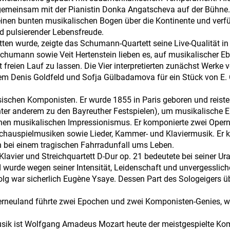
gemeinsam mit der Pianistin Donka Angatscheva auf der Bühne.
en bunten musikalischen Bogen über die Kontinente und verf
 pulsierender Lebensfreude.
ten wurde, zeigte das Schumann-Quartett seine Live-Qualität in
chumann sowie Veit Hertenstein lieben es, auf musikalischer E
reien Lauf zu lassen. Die Vier interpretierten zunächst Werke 
em Denis Goldfeld und Sofja Gülbadamova für ein Stück von E
sischen Komponisten. Er wurde 1855 in Paris geboren und reist
ter anderem zu den Bayreuther Festspielen), um musikalische E
hen musikalischen Impressionismus. Er komponierte zwei Opern
, Schauspielmusiken sowie Lieder, Kammer- und Klaviermusik. Er
n bei einem tragischen Fahrradunfall ums Leben.
 Klavier und Streichquartett D-Dur op. 21 bedeutete bei seiner U
wurde wegen seiner Intensität, Leidenschaft und unvergesslich
folg war sicherlich Eugène Ysaye. Dessen Part des Sologeigers
erneuland führte zwei Epochen und zwei Komponisten-Genies, wi
ik ist Wolfgang Amadeus Mozart heute der meistgespielte Ko