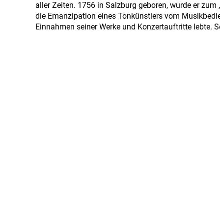
aller Zeiten. 1756 in Salzburg geboren, wurde er zum 
die Emanzipation eines Tonkünstlers vom Musikbedi
Einnahmen seiner Werke und Konzertauftritte lebte. Se
größte Tragödie der Musikgeschichte.
Ganz im Gegensatz dazu: Dmitri Schostakowitsch, geb
lebensbedrohlichen Ängsten und großen Erfolgen – un
Schostakowitschs Musik ist stark mit seinem Leben u
Schostakowitsch im einsetzenden politischen Tauwett
Einladungen folgen. Am 9. August 1975 starb er in M
Das musikalische Mosaik der Gegensätze zwischen 
Preisträgerin Pianistin Elisaveta Blumina, Denis Gol
Goldfeld, Cellist Alexander Hülshoff und Echo-Preist
Unter tosendem Applaus verabschiedete sich danach 
den kommenden Jahren zu einer festen Institution im 
Zogen bereits während des noch laufenden Events ei
positive Bilanz: Denis Goldfeld (rechts) und Dr. Stefa
(links).