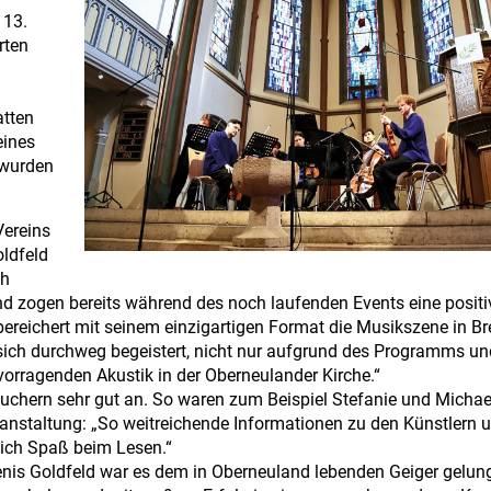
 13.
rten
atten
eines
 wurden
Vereins
oldfeld
ch
d zogen bereits während des noch laufenden Events eine positiv
 bereichert mit seinem einzigartigen Format die Musikszene in B
ch durchweg begeistert, nicht nur aufgrund des Programms un
vorragenden Akustik in der Oberneulander Kirche.“
uchern sehr gut an. So waren zum Beispiel Stefanie und Micha
nstaltung: „So weitreichende Informationen zu den Künstlern 
lich Spaß beim Lesen.“
enis Goldfeld war es dem in Oberneuland lebenden Geiger gelun