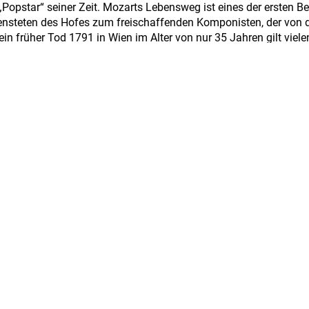
„Popstar“ seiner Zeit. Mozarts Lebensweg ist eines der ersten Bei
ensteten des Hofes zum freischaffenden Komponisten, der von 
in früher Tod 1791 in Wien im Alter von nur 35 Jahren gilt vielen
oren 1906 in St. Petersburg, führte ein Leben zwischen
d war ein Meister der Symphonie und des Streichquartetts. Dmi
nd der Politik seines Landes verbunden. Erst nach dem Tod Sta
er die verdiente Anerkennung und konnte auch internationalen
oskau.
Mozart und Schostakowitsch wurde auf einfühlsame Weise von 
dfeld sowie der deutschen Nachwuchsgeigerin Felicitas Schiffner
räger Hartmut Rohde dargeboten.
das Internationale Musikfest Oberneuland vom Publikum und so
Stadtteil werden!
ne
n Kraß