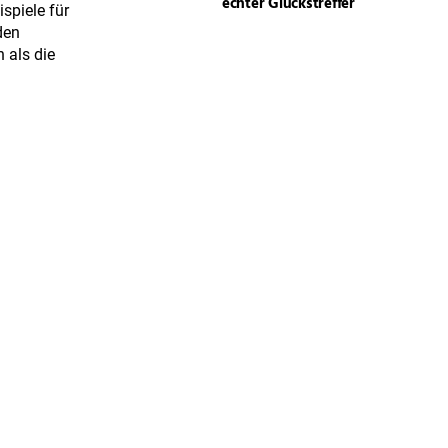
echter Glückstreffer
spiele für
den
 als die
23. Oberneulander
Kürbiswette
tri
lins fand
Goldene Ernte in
Echo-
Oberneuland
, Mihaela
ll auch in