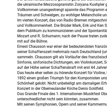
die ukrainische Mezzosopranistin Zoryana Kushpler 
Vollkommen unangestrengt spannte das Programm ein
Träumen und Schwelgen, zu wohliger Melancholie und
Im vierten Konzert, das von Radio Bremen mitgeschnit
und Vollkommenheit. Die Brüder Mark, Erik und Ken S
dem Publikum zu kommunizieren und der Spontanität f
Mozart und R. Schumann; nach der Pause traten zud
mit auf die Bühne.
Ernest Chausson war einer der bedeutendsten franzö
seiner Schaffenszeit mehrmals nach Deutschland (un
sammeln. Chausson gilt als Vorläufer des französisc
Sinfonie, sinfonische Dichtungen, ein Violinkonzert
auf der Höhe seiner Schaffenskraft mit erst 44 Jahre
Das heute eher selten zu hörende Konzert für Violine,
1892 einen großen Triumph für den Komponisten und 
Schönheit gelobt. Nicht unbeteiligt am damaligen Er
Konzert in der Oberneulander Kirche Denis Goldfeld.
Das Grande Finale des 1. Internationen Musikfest Ob
unterschiedlicher nicht sein könnten, zusammen.
Mit seinen Symphonien, Opern und seiner Kammermus