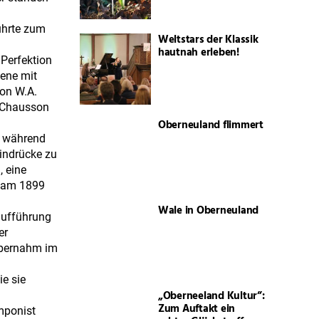
ührte zum
Weltstars der Klassik
hautnah erleben!
 Perfektion
bene mit
von W.A.
. Chausson
Oberneuland flimmert
e während
indrücke zu
, eine
 kam 1899
Wale in Oberneuland
raufführung
er
 übernahm im
e sie
„Oberneeland Kultur”:
Zum Auftakt ein
mponist