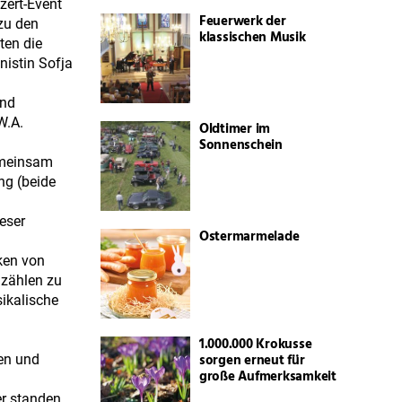
zert-Event
Feuerwerk der
zu den
klassischen Musik
ten die
nistin Sofja
und
W.A.
Oldtimer im
Sonnenschein
gemeinsam
ng (beide
eser
Ostermarmelade
ken von
 zählen zu
ikalische
1.000.000 Krokusse
sorgen erneut für
sen und
große Aufmerksamkeit
er standen