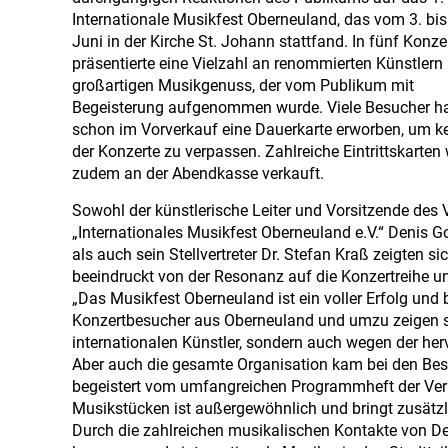
Internationale Musikfest Oberneuland, das vom 3. bis
Juni in der Kirche St. Johann stattfand. In fünf Konze
präsentierte eine Vielzahl an renommierten Künstlern
großartigen Musikgenuss, der vom Publikum mit
Begeisterung aufgenommen wurde. Viele Besucher h
schon im Vorverkauf eine Dauerkarte erworben, um k
der Konzerte zu verpassen. Zahlreiche Eintrittskarten
zudem an der Abendkasse verkauft.
Sowohl der künstlerische Leiter und Vorsitzende des 
„Internationales Musikfest Oberneuland e.V.“ Denis G
als auch sein Stellvertreter Dr. Stefan Kraß zeigten si
beeindruckt von der Resonanz auf die Konzertreihe un
„Das Musikfest Oberneuland ist ein voller Erfolg und
Konzertbesucher aus Oberneuland und umzu zeigen si
internationalen Künstler, sondern auch wegen der her
Aber auch die gesamte Organisation kam bei den Bes
begeistert vom umfangreichen Programmheft der Vera
Musikstücken ist außergewöhnlich und bringt zusätz
Durch die zahlreichen musikalischen Kontakte von D