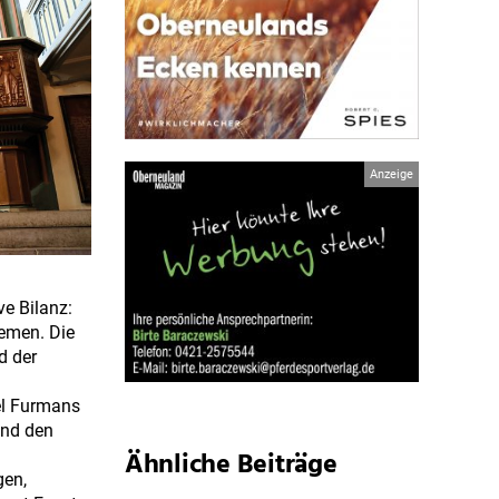
e Bilanz:
remen. Die
d der
el Furmans
und den
Ähnliche Beiträge
gen,