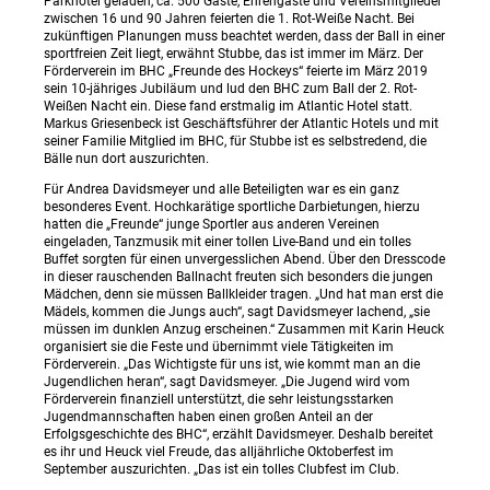
Parkhotel geladen, ca. 500 Gäste, Ehrengäste und Vereinsmitglieder
zwischen 16 und 90 Jahren feierten die 1. Rot-Weiße Nacht. Bei
zukünftigen Planungen muss beachtet werden, dass der Ball in einer
sportfreien Zeit liegt, erwähnt Stubbe, das ist immer im März. Der
Förderverein im BHC „Freunde des Hockeys“ feierte im März 2019
sein 10-jähriges Jubiläum und lud den BHC zum Ball der 2. Rot-
Weißen Nacht ein. Diese fand erstmalig im Atlantic Hotel statt.
Markus Griesenbeck ist Geschäftsführer der Atlantic Hotels und mit
seiner Familie Mitglied im BHC, für Stubbe ist es selbstredend, die
Bälle nun dort auszurichten.
Für Andrea Davidsmeyer und alle Beteiligten war es ein ganz
besonderes Event. Hochkarätige sportliche Darbietungen, hierzu
hatten die „Freunde“ junge Sportler aus anderen Vereinen
eingeladen, Tanzmusik mit einer tollen Live-Band und ein tolles
Buffet sorgten für einen unvergesslichen Abend. Über den Dresscode
in dieser rauschenden Ballnacht freuten sich besonders die jungen
Mädchen, denn sie müssen Ballkleider tragen. „Und hat man erst die
Mädels, kommen die Jungs auch“, sagt Davidsmeyer lachend, „sie
müssen im dunklen Anzug erscheinen.“ Zusammen mit Karin Heuck
organisiert sie die Feste und übernimmt viele Tätigkeiten im
Förderverein. „Das Wichtigste für uns ist, wie kommt man an die
Jugendlichen heran“, sagt Davidsmeyer. „Die Jugend wird vom
Förderverein finanziell unterstützt, die sehr leistungsstarken
Jugendmannschaften haben einen großen Anteil an der
Erfolgsgeschichte des BHC“, erzählt Davidsmeyer. Deshalb bereitet
es ihr und Heuck viel Freude, das alljährliche Oktoberfest im
September auszurichten. „Das ist ein tolles Clubfest im Club.