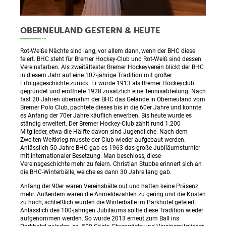
OBERNEULAND GESTERN & HEUTE
Rot-Weiße Nächte sind lang, vor allem dann, wenn der BHC diese
feiert. BHC steht für Bremer Hockey-Club und Rot-Weiß sind dessen
Vereinsfarben. Als zweitältester Bremer Hockeyverein blickt der BHC
in diesem Jahr auf eine 107-jährige Tradition mit großer
Erfolgsgeschichte zurück. Er wurde 1913 als Bremer Hockeyclub
gegründet und eröffnete 1928 zusätzlich eine Tennisabteilung. Nach
fast 20 Jahren übernahm der BHC das Gelände in Oberneuland vom
Bremer Polo Club, pachtete dieses bis in die 60er Jahre und konnte
es Anfang der 70er Jahre käuflich erwerben. Bis heute wurde es
ständig erweitert. Der Bremer Hockey-Club zählt rund 1.200
Mitglieder, etwa die Hälfte davon sind Jugendliche. Nach dem
Zweiten Weltkrieg musste der Club wieder aufgebaut werden.
Anlässlich 50 Jahre BHC gab es 1963 das große Jubiläumsturnier
mit internationaler Besetzung. Man beschloss, diese
Vereinsgeschichte mehr zu feiern. Christian Stubbe erinnert sich an
die BHC-Winterbälle, welche es dann 30 Jahre lang gab.
Anfang der 90er waren Vereinsbälle out und hatten keine Präsenz
mehr. Außerdem waren die Anmeldezahlen zu gering und die Kosten
zu hoch, schließlich wurden die Winterbälle im Parkhotel gefeiert.
Anlässlich des 100-jährigen Jubiläums sollte diese Tradition wieder
aufgenommen werden. So wurde 2013 erneut zum Ball ins