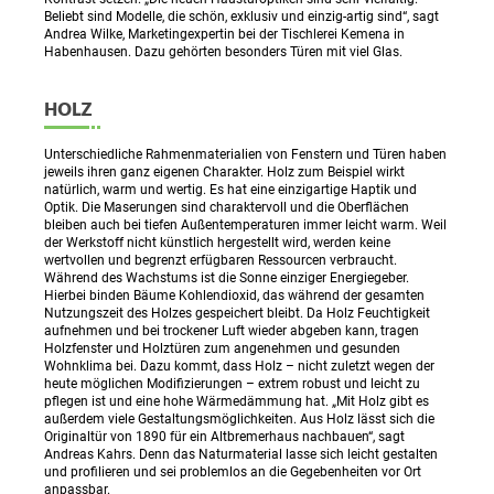
Beliebt sind Modelle, die schön, exklusiv und einzig-artig sind“, sagt
Andrea Wilke, Marketingexpertin bei der Tischlerei Kemena in
Habenhausen. Dazu gehörten besonders Türen mit viel Glas.
HOLZ
Unterschiedliche Rahmenmaterialien von Fenstern und Türen haben
jeweils ihren ganz eigenen Charakter. Holz zum Beispiel wirkt
natürlich, warm und wertig. Es hat eine einzigartige Haptik und
Optik. Die Maserungen sind charaktervoll und die Oberflächen
bleiben auch bei tiefen Außentemperaturen immer leicht warm. Weil
der Werkstoff nicht künstlich hergestellt wird, werden keine
wertvollen und begrenzt erfügbaren Ressourcen verbraucht.
Während des Wachstums ist die Sonne einziger Energiegeber.
Hierbei binden Bäume Kohlendioxid, das während der gesamten
Nutzungszeit des Holzes gespeichert bleibt. Da Holz Feuchtigkeit
aufnehmen und bei trockener Luft wieder abgeben kann, tragen
Holzfenster und Holztüren zum angenehmen und gesunden
Wohnklima bei. Dazu kommt, dass Holz – nicht zuletzt wegen der
heute möglichen Modifizierungen – extrem robust und leicht zu
pflegen ist und eine hohe Wärmedämmung hat. „Mit Holz gibt es
außerdem viele Gestaltungsmöglichkeiten. Aus Holz lässt sich die
Originaltür von 1890 für ein Altbremerhaus nachbauen“, sagt
Andreas Kahrs. Denn das Naturmaterial lasse sich leicht gestalten
und profilieren und sei problemlos an die Gegebenheiten vor Ort
anpassbar.