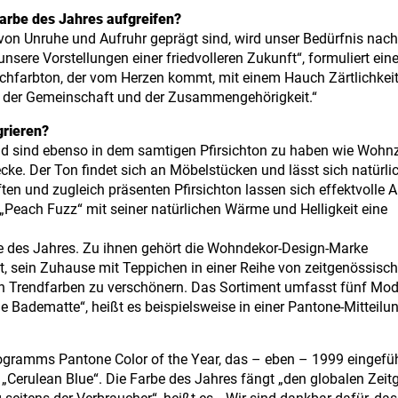
Farbe des Jahres aufgreifen?
ns von Unruhe und Aufruhr geprägt sind, wird unser Bedürfnis nach
sere Vorstellungen einer friedvolleren Zukunft“, formuliert ein
sichfarbton, der vom Herzen kommt, mit einem Hauch Zärtlichkeit
s, der Gemeinschaft und der Zusammengehörigkeit.“
grieren?
Bad sind ebenso in dem samtigen Pfirsichton zu haben wie Woh
ke. Der Ton findet sich an Möbelstücken und lässt sich natürli
en und zugleich präsenten Pfirsichton lassen sich effektvolle 
„Peach Fuzz“ mit seiner natürlichen Wärme und Helligkeit eine
rbe des Jahres. Zu ihnen gehört die Wohndekor-Design-Marke
, sein Zuhause mit Teppichen in einer Reihe von zeitgenössisc
rendfarben zu verschönern. Das Sortiment umfasst fünf Model
e Badematte“, heißt es beispielsweise in einer Pantone-Mitteilun
ogramms Pantone Color of the Year, das – eben – 1999 eingefü
„Cerulean Blue“. Die Farbe des Jahres fängt „den globalen Zeitg