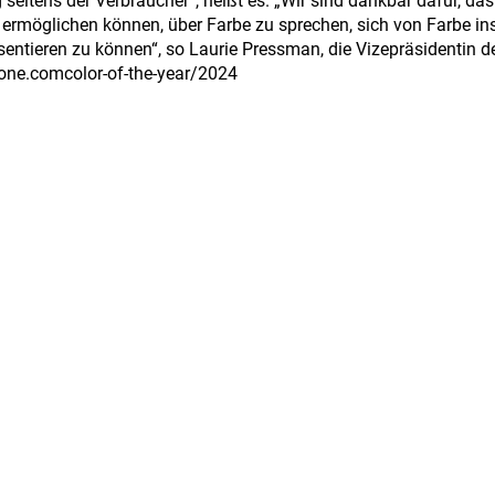
eitens der Verbraucher“, heißt es. „Wir sind dankbar dafür, das
ermöglichen können, über Farbe zu sprechen, sich von Farbe ins
entieren zu können“, so Laurie Pressman, die Vizepräsidentin des
tone.comcolor-of-the-year/2024