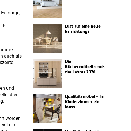
 Fürsorge,
e
Lust auf eine neue
. Er
Einrichtung?
nzimmer-
ch auch als
Die
Akzente
Küchenmöbeltrends
des Jahres 2026
hen und
le: drei
Qualitätsmöbel – Im
g.
Kinderzimmer ein
Muss
hrt worden
eist ein