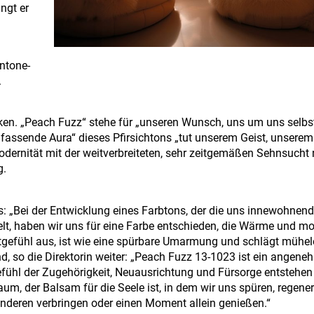
ngt er
antone-
.
cken. „Peach Fuzz“ stehe für „unseren Wunsch, uns um uns selb
mfassende Aura“ dieses Pfirsichtons „tut unserem Geist, unsere
odernität mit der weitverbreiteten, sehr zeitgemäßen Sehnsuch
g.
ts: „Bei der Entwicklung eines Farbtons, der die uns innewohnen
t, haben wir uns für eine Farbe entschieden, die Wärme und m
itgefühl aus, ist wie eine spürbare Umarmung und schlägt mühel
d, so die Direktorin weiter: „Peach Fuzz 13-1023 ist ein angene
fühl der Zugehörigkeit, Neuausrichtung und Fürsorge entstehen 
um, der Balsam für die Seele ist, in dem wir uns spüren, regene
 anderen verbringen oder einen Moment allein genießen.“