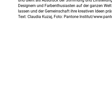
und dient als Ausdruck der Stimmung und Einstellung s
Designern und Farbenthusiasten auf der ganzen Welt 
lassen und der Gemeinschaft ihre kreativen Ideen präs
Text: Claudia Kuzaj, Foto: Pantone Institut/www.pan