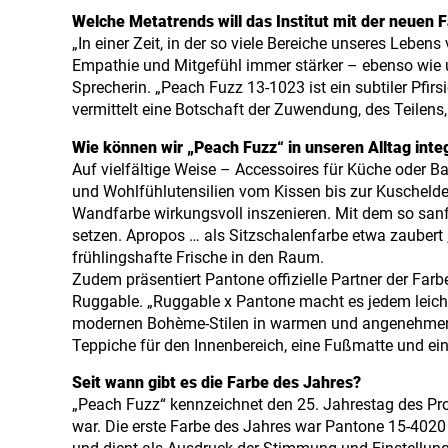
Welche Metatrends will das Institut mit der neuen 
„In einer Zeit, in der so viele Bereiche unseres Lebe
Empathie und Mitgefühl immer stärker – ebenso wie un
Sprecherin. „Peach Fuzz 13-1023 ist ein subtiler Pfir
vermittelt eine Botschaft der Zuwendung, des Teilen
Wie können wir „Peach Fuzz“ in unseren Alltag inte
Auf vielfältige Weise – Accessoires für Küche oder 
und Wohlfühlutensilien vom Kissen bis zur Kuscheldec
Wandfarbe wirkungsvoll inszenieren. Mit dem so sanft
setzen. Apropos … als Sitzschalenfarbe etwa zaubert 
frühlingshafte Frische in den Raum.
Zudem präsentiert Pantone offizielle Partner der Fa
Ruggable. „Ruggable x Pantone macht es jedem leicht
modernen Bohème-Stilen in warmen und angenehmen T
Teppiche für den Innenbereich, eine Fußmatte und ein
Seit wann gibt es die Farbe des Jahres?
„Peach Fuzz“ kennzeichnet den 25. Jahrestag des Pr
war. Die erste Farbe des Jahres war Pantone 15-4020 