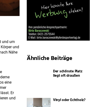
st und um
m Körper und
t nach Nähe
Ähnliche Beiträge
Der schönste Platz
de
liegt oft draußen
oderne
os eine
hmer
lässt. Er
rieren und
Vinyl oder Echtholz?