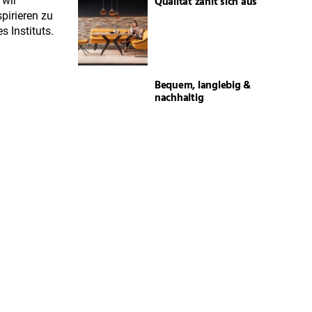
Qualität zahlt sich aus
 wir
pirieren zu
 Instituts.
Bequem, langlebig &
nachhaltig
Auch das Zuhause hat
Frühlingsgefühle
Massivholzmöbel:
Gesund & einzigartig