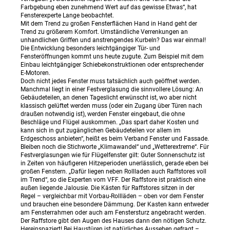
Farbgebung eben zunehmend Wert auf das gewisse Etwas“, hat
Fensterexperte Lange beobachtet.
Mit dem Trend zu großen Fensterflächen Hand in Hand geht der
Trend zu größerem Komfort. Umständliche Verrenkungen an
unhandlichen Griffen und anstrengendes Kurbeln? Das war einmal!
Die Entwicklung besonders leichtgängiger Tür- und
Fensteröffnungen kommt uns heute zugute. Zum Beispiel mit dem
Einbau leichtgängiger Schiebekonstruktionen oder entsprechender
E-Motoren.
Doch nicht jedes Fenster muss tatsächlich auch geöffnet werden.
Manchmal liegt in einer Festverglasung die sinnvollere Lösung: An
Gebäudeteilen, an denen Tageslicht erwünscht ist, wo aber nicht
klassisch gelüftet werden muss (oder ein Zugang über Türen nach
draußen notwendig ist), werden Fenster eingebaut, die ohne
Beschläge und Flügel auskommen. „Das spart daher Kosten und
kann sich in gut zugänglichen Gebäudeteilen vor allem im
Erdgeschoss anbieten“, heißt es beim Verband Fenster und Fassade.
Bleiben noch die Stichworte „Klimawandel“ und „Wetterextreme“. Für
Festverglasungen wie für Flügelfenster gilt: Guter Sonnenschutz ist
in Zeiten von häufigeren Hitzeperioden unerlässlich, gerade eben bei
großen Fenstern. „Dafür liegen neben Rollladen auch Raffstores voll
im Trend“, so die Experten vom VFF. Der Raffstore ist praktisch eine
außen liegende Jalousie. Die Kästen für Raffstores sitzen in der
Regel – vergleichbar mit Vorbau-Rollläden – oben vor dem Fenster
und brauchen eine besondere Dämmung. Der Kasten kann entweder
am Fensterrahmen oder auch am Fenstersturz angebracht werden.
Der Raffstore gibt den Augen des Hauses dann den nötigen Schutz.
Hereinspaziert! Bei Haustüren ist natürliches Aussehen gefragt –