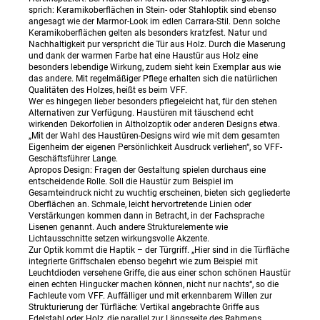
sprich: Keramikoberflächen in Stein- oder Stahloptik sind ebenso
angesagt wie der Marmor-Look im edlen Carrara-Stil. Denn solche
Keramikoberflächen gelten als besonders kratzfest. Natur und
Nachhaltigkeit pur verspricht die Tür aus Holz. Durch die Maserung
und dank der warmen Farbe hat eine Haustür aus Holz eine
besonders lebendige Wirkung, zudem sieht kein Exemplar aus wie
das andere. Mit regelmäßiger Pflege erhalten sich die natürlichen
Qualitäten des Holzes, heißt es beim VFF.
Wer es hingegen lieber besonders pflegeleicht hat, für den stehen
Alternativen zur Verfügung. Haustüren mit täuschend echt
wirkenden Dekorfolien in Altholzoptik oder anderen Designs etwa.
„Mit der Wahl des Haustüren-Designs wird wie mit dem gesamten
Eigenheim der eigenen Persönlichkeit Ausdruck verliehen“, so VFF-
Geschäftsführer Lange.
Apropos Design: Fragen der Gestaltung spielen durchaus eine
entscheidende Rolle. Soll die Haustür zum Beispiel im
Gesamteindruck nicht zu wuchtig erscheinen, bieten sich gegliederte
Oberflächen an. Schmale, leicht hervortretende Linien oder
Verstärkungen kommen dann in Betracht, in der Fachsprache
Lisenen genannt. Auch andere Strukturelemente wie
Lichtausschnitte setzen wirkungsvolle Akzente.
Zur Optik kommt die Haptik – der Türgriff. „Hier sind in die Türfläche
integrierte Griffschalen ebenso begehrt wie zum Beispiel mit
Leuchtdioden versehene Griffe, die aus einer schon schönen Haustür
einen echten Hingucker machen können, nicht nur nachts“, so die
Fachleute vom VFF. Auffälliger und mit erkennbarem Willen zur
Strukturierung der Türfläche: Vertikal angebrachte Griffe aus
Edelstahl oder Holz, die parallel zur Längsseite des Rahmens