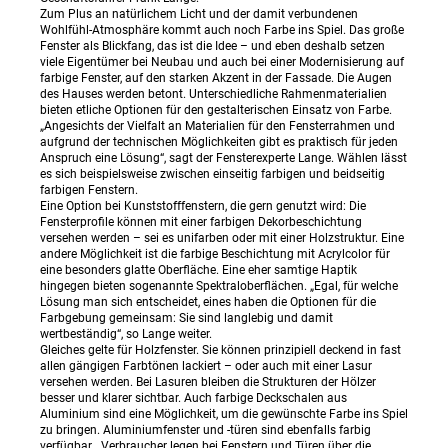
Zum Plus an natürlichem Licht und der damit verbundenen
Wohlfühl-Atmosphäre kommt auch noch Farbe ins Spiel. Das große
Fenster als Blickfang, das ist die Idee – und eben deshalb setzen
viele Eigentümer bei Neubau und auch bei einer Modernisierung auf
farbige Fenster, auf den starken Akzent in der Fassade. Die Augen
des Hauses werden betont. Unterschiedliche Rahmenmaterialien
bieten etliche Optionen für den gestalterischen Einsatz von Farbe.
„Angesichts der Vielfalt an Materialien für den Fensterrahmen und
aufgrund der technischen Möglichkeiten gibt es praktisch für jeden
Anspruch eine Lösung“, sagt der Fensterexperte Lange. Wählen lässt
es sich beispielsweise zwischen einseitig farbigen und beidseitig
farbigen Fenstern.
Eine Option bei Kunststofffenstern, die gern genutzt wird: Die
Fensterprofile können mit einer farbigen Dekorbeschichtung
versehen werden – sei es unifarben oder mit einer Holzstruktur. Eine
andere Möglichkeit ist die farbige Beschichtung mit Acrylcolor für
eine besonders glatte Oberfläche. Eine eher samtige Haptik
hingegen bieten sogenannte Spektraloberflächen. „Egal, für welche
Lösung man sich entscheidet, eines haben die Optionen für die
Farbgebung gemeinsam: Sie sind langlebig und damit
wertbeständig“, so Lange weiter.
Gleiches gelte für Holzfenster. Sie können prinzipiell deckend in fast
allen gängigen Farbtönen lackiert – oder auch mit einer Lasur
versehen werden. Bei Lasuren bleiben die Strukturen der Hölzer
besser und klarer sichtbar. Auch farbige Deckschalen aus
Aluminium sind eine Möglichkeit, um die gewünschte Farbe ins Spiel
zu bringen. Aluminiumfenster und -türen sind ebenfalls farbig
verfügbar. „Verbraucher legen bei Fenstern und Türen über die