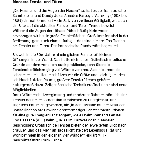
Moderne Fenster und Türen
„Die Fenster sind die Augen der Häuser“, so hat es der französische
Schriftsteller und Dandy Jules Amédée Barbey d´Aurevilly (1808 bis
1889) einmal formuliert – ein Satz von zeitloser Gültigkeit, wie auch
ein Blick auf die aktuellen Fenster- und Türen-Trends beweist.
Während die Augen der Häuser früher häufig klein waren,
bevorzugen wir heute große Fensterflächen. Groß, komfortabel in der
Bedienung, gern auch einmal farbig – das sind die drei Top-Trends
bei Fenster und Türen. Der französische Dandy wäre begeistert.
Bis weit in die 80er Jahre hinein glichen Fenster oft kleinen
Öffnungen in der Wand. Das hatte nicht allein ästhetisch-modische
Gründe, sondern vor allem auch praktische, denn über die
Fensteroberflächen ging viel Wärme verloren. Also hielt man sie
lieber eher klein. Heute schätzen wir die Größe und Leichtigkeit des
lichtdurchfluteten Raums, größere Fensterflächen gehören
naturgemäß dazu. Zeitgenössische Technik eröffnet uns dabei neue
Möglichkeiten.
Dank Wärmeschutzverglasung und moderner Rahmen nämlich sind
Fenster der neuen Generation inzwischen zu Energiespar- und
Hightech-Bauteilen geworden, die „in der Fassade mit der Kraft der
Sonne über solare Gewinne großformatiger Fensterkonstruktionen
für eine gute Energiebilanz sorgen“, wie es beim Verband Fenster
und Fassade (VFF) heißt. „Sei es im Parterre oder in anderen
Geschossen: Großflächige Fenster bieten den erweiterten Blick nach
draußen und das Mehr an Tageslicht steigert Lebensqualität und
Wohlbefinden in den eigenen vier Wänden“, erklärt VFF-
Geschäftsführer Frank Lange.