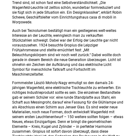
Trend sind, ist schon fast eine Selbstverständlichkeit. „Die
Wagenfeld-Leuchte ist zeitlos schön, wunderbar formreduziert und
sie fügt sich in jede Situation ein. Ein Designklassiker“, erklärt Robin
Schewe, Geschäftsleiter vom Einrichtungshaus casa di mobili in
Worpswede.
Auch bei Tecnolumen bestätigt man ein gestiegenes welt-weites
Interesse an der Leuchte, wenngleich man zu verkauften
Stückzahlen schweigt. Dabei war der Erfolg der Leuchte gar nicht
vorauszusehen. 1924 besuchte Gropius die Leipziger
Frühjahrsmesse und stellte ernüchtert fest: „Mit
Beleuchtungskörpern sind wir noch weit zurück.“ Dabei wollte doch
gerade in diesem Bereich die neue Generation überzeugen. Licht ist
ohnehin ein Zeichen der Aufklärung und das elektrische Licht
Symbol für menschliche Tatkraft und Fortschritt im
Maschinenzeitalter.
Formmeister László Moholy-Nagy ermutigt so den damals 24-
jährigen Wagenfeld, eine elektrische Tischleuchte zu entwerfen. Ein
richtiges Industrieprodukt sollte es sein. Die einzelnen Bestandteile
gab er seinem Schüler vor: eine runde Standplatte aus Stahl, ein
Schaft aus Messingrohr, darauf eine Fassung für die Glühlampe und
als Abschluss einen Schirm aus Jenaer Glas. Es sind weder neue
Materialien, noch neue Formen, doch entwickelt Wagenfeld mit
seinem ersten Leuchtenentwurf – 150 weitere sollten folgen – etwas
Neues, etwas Einzigartiges. Denn er bringt die geometrischen
Elemente – Kreis, Kugel und Zylinder – in perfekter Harmonie
zusammen. Gropius ist sofort davon überzeugt, dass diese