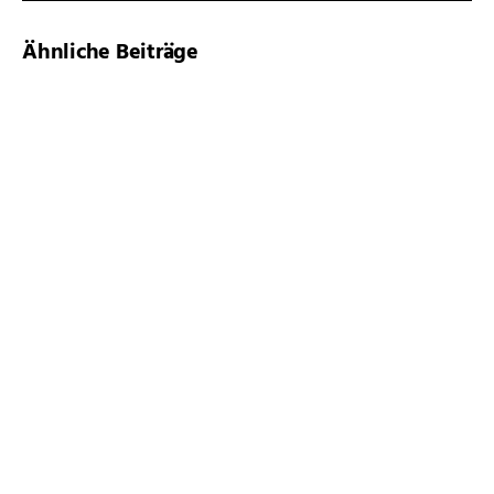
Ähnliche Beiträge
Der schönste Platz liegt oft
draußen
Vinyl oder Echtholz?
Lust auf eine neue
Einrichtung?