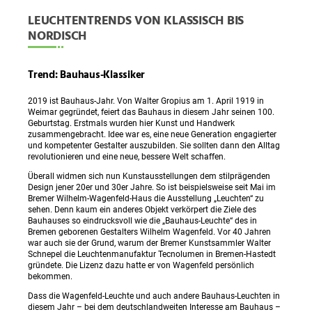
LEUCHTENTRENDS VON KLASSISCH BIS
NORDISCH
Trend: Bauhaus-Klassiker
2019 ist Bauhaus-Jahr. Von Walter Gropius am 1. April 1919 in
Weimar gegründet, feiert das Bauhaus in diesem Jahr seinen 100.
Geburtstag. Erstmals wurden hier Kunst und Handwerk
zusammengebracht. Idee war es, eine neue Generation engagierter
und kompetenter Gestalter auszubilden. Sie sollten dann den Alltag
revolutionieren und eine neue, bessere Welt schaffen.
Überall widmen sich nun Kunstausstellungen dem stilprägenden
Design jener 20er und 30er Jahre. So ist beispielsweise seit Mai im
Bremer Wilhelm-Wagenfeld-Haus die Ausstellung „Leuchten“ zu
sehen. Denn kaum ein anderes Objekt verkörpert die Ziele des
Bauhauses so eindrucksvoll wie die „Bauhaus-Leuchte“ des in
Bremen geborenen Gestalters Wilhelm Wagenfeld. Vor 40 Jahren
war auch sie der Grund, warum der Bremer Kunstsammler Walter
Schnepel die Leuchtenmanufaktur Tecnolumen in Bremen-Hastedt
gründete. Die Lizenz dazu hatte er von Wagenfeld persönlich
bekommen.
Dass die Wagenfeld-Leuchte und auch andere Bauhaus-Leuchten in
diesem Jahr – bei dem deutschlandweiten Interesse am Bauhaus –