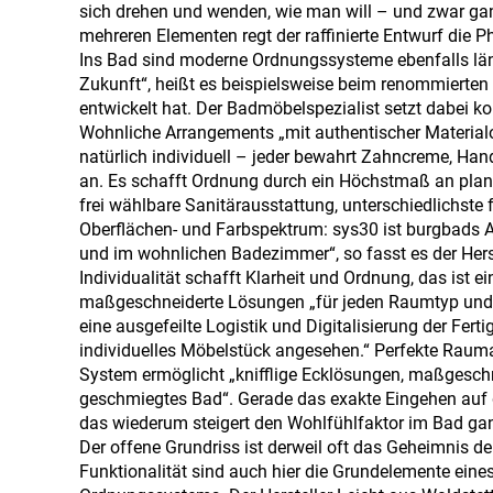
sich drehen und wenden, wie man will – und zwar ganz
mehreren Elementen regt der raffinierte Entwurf die Ph
Ins Bad sind moderne Ordnungssysteme ebenfalls läng
Zukunft“, heißt es beispielsweise beim renommierte
entwickelt hat. Der Badmöbelspezialist setzt dabei k
Wohnliche Arrangements „mit authentischer Material
natürlich individuell – jeder bewahrt Zahncreme, Ha
an. Es schafft Ordnung durch ein Höchstmaß an planer
frei wählbare Sanitärausstattung, unterschiedlichst
Oberflächen- und Farbspektrum: sys30 ist burgbads 
und im wohnlichen Badezimmer“, so fasst es der Her
Individualität schafft Klarheit und Ordnung, das is
maßgeschneiderte Lösungen „für jeden Raumtyp und j
eine ausgefeilte Logistik und Digitalisierung der Fe
individuelles Möbelstück angesehen.“ Perfekte Raum
System ermöglicht „knifflige Ecklösungen, maßgesch
geschmiegtes Bad“. Gerade das exakte Eingehen auf d
das wiederum steigert den Wohlfühlfaktor im Bad gan
Der offene Grundriss ist derweil oft das Geheimnis 
Funktionalität sind auch hier die Grundelemente eine