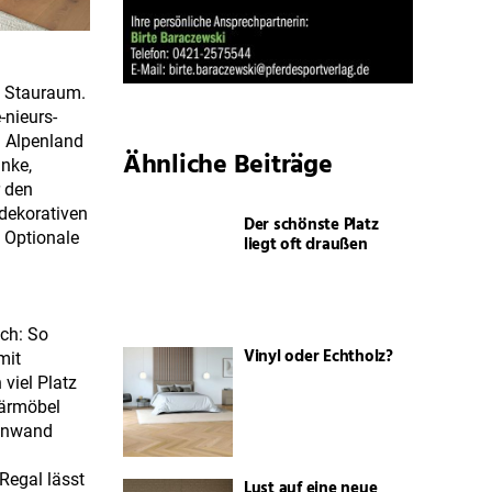
l Stauraum.
-nieurs-
m Alpenland
Ähnliche Beiträge
nke,
r den
 dekorativen
Der schönste Platz
. Optionale
liegt oft draußen
ich: So
Vinyl oder Echtholz?
mit
viel Platz
tärmöbel
ohnwand
Regal lässt
Lust auf eine neue