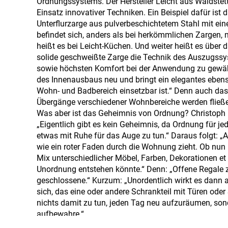
Ordnungssystems. Der Hersteller Leicht aus Waldstet
Einsatz innovativer Techniken. Ein Beispiel dafür is
Unterflurzarge aus pulverbeschichtetem Stahl mit ei
befindet sich, anders als bei herkömmlichen Zargen, 
heißt es bei Leicht-Küchen. Und weiter heißt es über
solide geschweißte Zarge die Technik des Auszugssys
sowie höchsten Komfort bei der Anwendung zu gewährle
des Innenausbaus neu und bringt ein elegantes ebenso
Wohn- und Badbereich einsetzbar ist.“ Denn auch da
Übergänge verschiedener Wohnbereiche werden fließ
Was aber ist das Geheimnis von Ordnung? Christoph 
„Eigentlich gibt es kein Geheimnis, da Ordnung für je
etwas mit Ruhe für das Auge zu tun.“ Daraus folgt: „A
wie ein roter Faden durch die Wohnung zieht. Ob nun 
Mix unterschiedlicher Möbel, Farben, Dekorationen et c
Unordnung entstehen könnte.“ Denn: „Offene Regale z
geschlossene.“ Kurzum: „Unordentlich wirkt es dann a
sich, das eine oder andere Schrankteil mit Türen ode
nichts damit zu tun, jeden Tag neu aufzuräumen, son
aufbewahre.“
Wer Ordnung halten will, muss Räume schaffen und kl