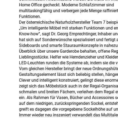
Home Office gecheckt. Moderne Schlafzimmer sind
multitaskingfähig und verbergen jede Menge raffinier
Funktionen.
Der österreichische Naturholzhersteller Team 7 beisp
„Um intelligente Möbel mit starken Funktionen und e
Know-how“, sagt Dr. Georg Emprechtinger, Inhaber u
hat sich auf Sonderwünsche spezialisiert und fertig
Sideboards und smarte Stauraumkonzepte in nahezu g
Überblick über unsere Garderobe behalten, offene Reg
Lieblingsstücke. Helfer wie Hemdenzieher und Kleider
LED-Leuchten runden die Systeme ab, indem sie die v
Vom gleichen Hersteller bringt der neue Ordnungshüter
Gestaltungselement lässt sich beliebig stellen, hänge
Clever und intelligent konstruiert, gelingt diese enor
zeigt sich das Möbelstück auch in der Regal-Organisat
schmalen und breiten Fächern, verleihen dem Regal ei
ein. Als Rahmen für Vasen, Bücher und Accessoires set
auf dem niedrigen, zurückspringenden Sockel, entst
greift es dagegen die vorgegebene Sockelhöhe auf un
Immer wieder neu inszeniert verwandelt das Multitale