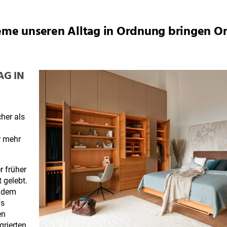
eme unseren Alltag in Ordnung bringen O
AG IN
her als
r mehr
r früher
 gelebt.
h dem
fs
en
grierten