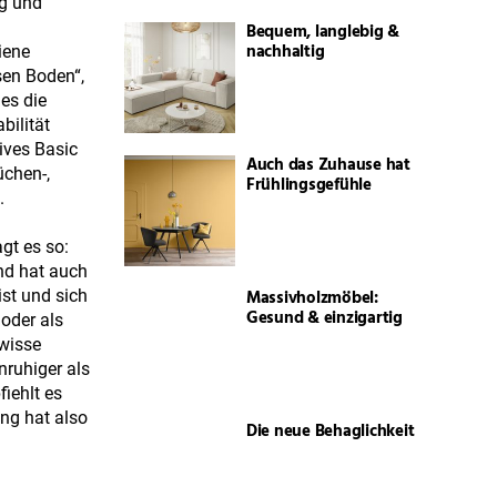
ng und
Bequem, langlebig &
nachhaltig
iene
sen Boden“,
es die
bilität
ives Basic
Auch das Zuhause hat
üchen-,
Frühlingsgefühle
.
gt es so:
und hat auch
Massivholzmöbel:
ist und sich
Gesund & einzigartig
oder als
ewisse
nruhiger als
iehlt es
ung hat also
Die neue Behaglichkeit
n
dividuellen