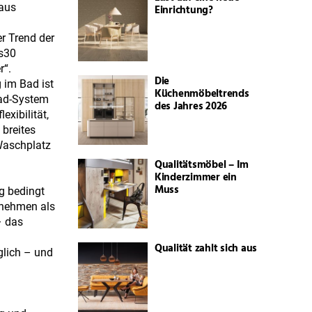
 aus
Einrichtung?
r Trend der
ys30
r“.
Die
 im Bad ist
Küchenmöbeltrends
bad-System
des Jahres 2026
xibilität,
 breites
Waschplatz
Qualitätsmöbel – Im
Kinderzimmer ein
Muss
g bedingt
ernehmen als
– das
Qualität zahlt sich aus
glich – und