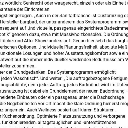
 wörtlich: Senkrecht oder waagerecht, einzeln oder als Einheit
antasie der Einrichter an.
st eingezogen. „Auch in der Sanitärbranche ist Customizing de
n Hersteller burgbad, der unter anderem das Systemprogramm s
onsequent auf „individuelle, passgenau eingerichtete Badezimme
optik“ gehören dazu, etwa mit Massivholzkonsolen. Die Ordnung
ndtücher und After Shave anders auf. Genau hier setzt das burg
ischen Optionen. „Individuelle Planungsfreiheit, absolute Maßfle
e funktionale Lösungen und hoher Ausstattungskomfort sowie ein
Antwort auf die immer individueller werdenden Bedürfnisse am 
steller zusammen.
t einer der Grundgedanken. Das Systemprogramm ermöglicht
eden Waschtisch“. Und weiter: „Die auftragsbezogene Fertigun
rtigungsabläufe, denn jeder Auftrag, jedes Badmöbel wird im Unt
ausnutzung ist dabei ein Grundelement der neuen Badordnung 
neiderte Einbauten oder ein passgenau unter die Dachschräge
ie Gegebenheiten vor Ort macht die klare Ordnung hier erst mö
z ungemein. Auch Wellness basiert auf klaren Strukturen.
der Küchenordnung. Optimierte Platzausnutzung und verborgene
s funktionierenden, alltagstauglichen und -unterstützenden