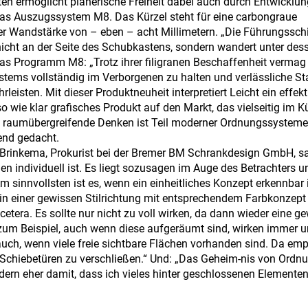
ten ermöglicht planerische Freiheit dabei auch durch Entwicklu
t das Auszugssystem M8. Das Kürzel steht für eine carbongraue
ner Wandstärke von – eben – acht Millimetern. „Die Führungssch
nicht an der Seite des Schubkastens, sondern wandert unter des
 das Programm M8: „Trotz ihrer filigranen Beschaffenheit vermag 
tems vollständig im Verborgenen zu halten und verlässliche Sta
isten. Mit dieser Produktneuheit interpretiert Leicht ein effekt
 wie klar grafisches Produkt auf den Markt, das vielseitig im K
s raumübergreifende Denken ist Teil moderner Ordnungssysteme
end gedacht.
Brinkema, Prokurist bei der Bremer BM Schrankdesign GmbH, sa
den individuell ist. Es liegt sozusagen im Auge des Betrachters 
m sinnvollsten ist es, wenn ein einheitliches Konzept erkennbar 
in einer gewissen Stilrichtung mit entsprechendem Farbkonzept 
etera. Es sollte nur nicht zu voll wirken, da dann wieder eine g
um Beispiel, auch wenn diese aufgeräumt sind, wirken immer u
uch, wenn viele freie sichtbare Flächen vorhanden sind. Da empf
r Schiebetüren zu verschließen.“ Und: „Das Geheim-nis von Ordn
dern eher damit, dass ich vieles hinter geschlossenen Elemente
ug nutzen. BM Schrankdesign ist mit seinen maßgefertigten, in