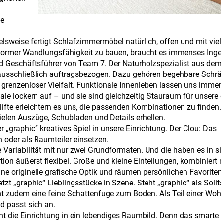
te
ielsweise fertigt Schlafzimmermöbel natürlich, offen und mit vie
normer Wandlungsfähigkeit zu bauen, braucht es immenses Inge
nd Geschäftsführer von Team 7. Der Naturholzspezialist aus de
t ausschließlich auftragsbezogen. Dazu gehören begehbare Schrä
renzenloser Vielfalt. Funktionale Innenleben lassen uns imme
ale lockern auf – und sie sind gleichzeitig Stauraum für unsere
lifte erleichtern es uns, die passenden Kombinationen zu finden
ielen Auszüge, Schubladen und Details erhellen.
 „graphic“ kreatives Spiel in unsere Einrichtung. Der Clou: Das
n oder als Raumteiler einsetzen.
me Variabilität mit nur zwei Grundformaten. Und die haben es in s
ion äußerst flexibel. Große und kleine Einteilungen, kombiniert 
ne originelle grafische Optik und räumen persönlichen Favoriten 
zt „graphic“ Lieblingsstücke in Szene. Steht „graphic“ als Soli
eht zudem eine feine Schattenfuge zum Boden. Als Teil einer W
d passt sich an.
nt die Einrichtung in ein lebendiges Raumbild. Denn das smarte 