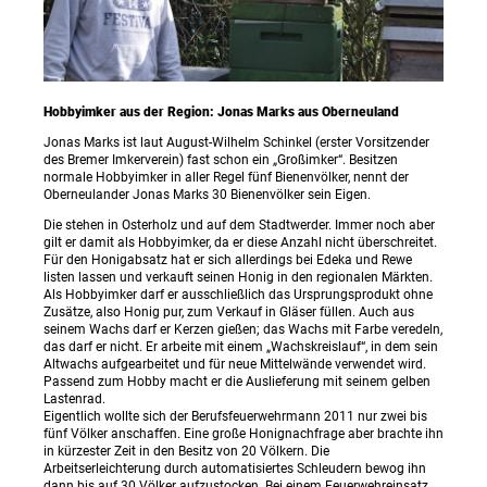
Hobbyimker aus der Region: Jonas Marks aus Oberneuland
Jonas Marks ist laut August-Wilhelm Schinkel (erster Vorsitzender
des Bremer Imkerverein) fast schon ein „Großimker“. Besitzen
normale Hobbyimker in aller Regel fünf Bienenvölker, nennt der
Oberneulander Jonas Marks 30 Bienenvölker sein Eigen.
Die stehen in Osterholz und auf dem Stadtwerder. Immer noch aber
gilt er damit als Hobbyimker, da er diese Anzahl nicht überschreitet.
Für den Honigabsatz hat er sich allerdings bei Edeka und Rewe
listen lassen und verkauft seinen Honig in den regionalen Märkten.
Als Hobbyimker darf er ausschließlich das Ursprungsprodukt ohne
Zusätze, also Honig pur, zum Verkauf in Gläser füllen. Auch aus
seinem Wachs darf er Kerzen gießen; das Wachs mit Farbe veredeln,
das darf er nicht. Er arbeite mit einem „Wachskreislauf“, in dem sein
Altwachs aufgearbeitet und für neue Mittelwände verwendet wird.
Passend zum Hobby macht er die Auslieferung mit seinem gelben
Lastenrad.
Eigentlich wollte sich der Berufsfeuerwehrmann 2011 nur zwei bis
fünf Völker anschaffen. Eine große Honignachfrage aber brachte ihn
in kürzester Zeit in den Besitz von 20 Völkern. Die
Arbeitserleichterung durch automatisiertes Schleudern bewog ihn
dann bis auf 30 Völker aufzustocken. Bei einem Feuerwehreinsatz