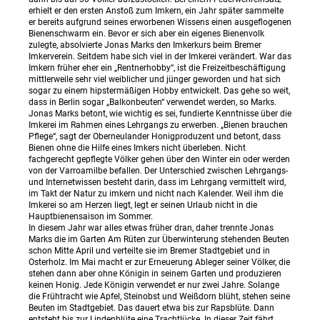
erhielt er den ersten Anstoß zum Imkern, ein Jahr später sammelte
er bereits aufgrund seines erworbenen Wissens einen ausgeflogenen
Bienenschwarm ein. Bevor er sich aber ein eigenes Bienenvolk
zulegte, absolvierte Jonas Marks den Imkerkurs beim Bremer
Imkerverein. Seitdem habe sich viel in der Imkerei verändert. War das
Imkern früher eher ein „Rentnerhobby“, ist die Freizeitbeschäftigung
mittlerweile sehr viel weiblicher und jünger geworden und hat sich
sogar zu einem hipstermäßigen Hobby entwickelt. Das gehe so weit,
dass in Berlin sogar „Balkonbeuten“ verwendet werden, so Marks.
Jonas Marks betont, wie wichtig es sei, fundierte Kenntnisse über die
Imkerei im Rahmen eines Lehrgangs zu erwerben. „Bienen brauchen
Pflege“, sagt der Oberneulander Honigproduzent und betont, dass
Bienen ohne die Hilfe eines Imkers nicht überleben. Nicht
fachgerecht gepflegte Völker gehen über den Winter ein oder werden
von der Varroamilbe befallen. Der Unterschied zwischen Lehrgangs-
und Internetwissen besteht darin, dass im Lehrgang vermittelt wird,
im Takt der Natur zu imkern und nicht nach Kalender. Weil ihm die
Imkerei so am Herzen liegt, legt er seinen Urlaub nicht in die
Hauptbienensaison im Sommer.
In diesem Jahr war alles etwas früher dran, daher trennte Jonas
Marks die im Garten Am Rüten zur Überwinterung stehenden Beuten
schon Mitte April und verteilte sie im Bremer Stadtgebiet und in
Osterholz. Im Mai macht er zur Erneuerung Ableger seiner Völker, die
stehen dann aber ohne Königin in seinem Garten und produzieren
keinen Honig. Jede Königin verwendet er nur zwei Jahre. Solange
die Frühtracht wie Apfel, Steinobst und Weißdorn blüht, stehen seine
Beuten im Stadtgebiet. Das dauert etwa bis zur Rapsblüte. Dann
entsteht bis zur Lindenblüte eine Trachtlücke. In dieser Zeit fährt