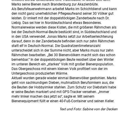
Marks seine Bienen nach Brandenburg zur Akazienblüte.
Als Berufsfeuerwehrmann arbeitet Marks im Schichtdienst und kann
den nicht ganz unerheblichen Pflegeaufwand seiner 30 Völker gut
leisten. Er imkert mit der doppelstöckigen Zanderbeute nach Dr.
Liebig. Das sei hier in Norddeutschland etwas Besonderes.
Normalerweise werden diese Kisten, die mit größeren Rähmchen als
bei der Deutsch-Normal-Beute bestückt sind, in Süddeutschland und
in den USA verwendet. Jonas Marks setzt zur Arbeitserleichterung
darauf, denn in der Zanderbeute befinden sich nur zehn Rähmchen
statt elf in Deutsch-Normal. Die Quadratzentimeteranzahl
unterscheidet sich in der Summe nicht, aber Marks muss nur zehn
Rähmchen bearbeiten. „Bei 30 Bienenvölkern macht sich das schon
bemerkbar.“ In der doppelstöckigen Beute residiert über den Winter
im unteren Bereich ein „starkes“ Volk mit großer Bienenpopulation.
Das Obergeschoss mit einem kleinen Volk profitiert von der im
Untergeschoss produzierten Wärme.
Aktuell wurden gerade wieder einmal Bienenvölker gestohlen. Marks
geht von sachkundigen Dieben, mutmaßlich Berufsimkern aus, die
die Beuten der Hobbyimker stahlen. Zum Schutz vor Diebstahl habe
er seine Beuten markiert und mit GPS-Tracker versehen. „Immer
mehr Imker machen das jetzt so“, sagte er. Mit seinem
Bienenequipment füllt er einen 40-Fuß-Container und seinen Keller.
Text und Foto: Sabine von der Decken