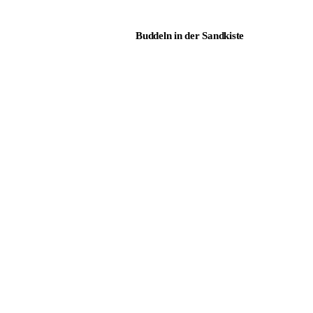
Buddeln in der Sandkiste
Der schönste Platz liegt oft
draußen
Lebensabend im Garten
Wenn der Schornstein