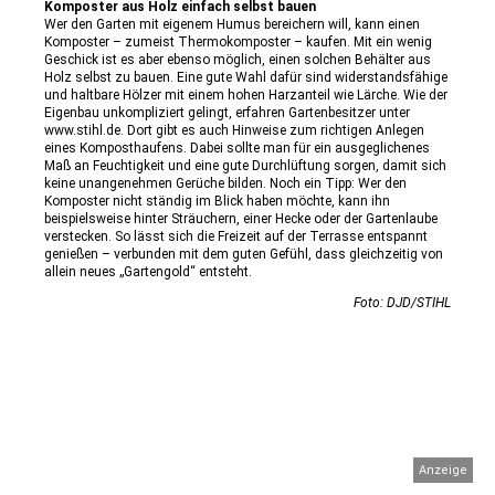
Komposter aus Holz einfach selbst bauen
Wer den Garten mit eigenem Humus bereichern will, kann einen
Komposter – zumeist Thermokomposter – kaufen. Mit ein wenig
Geschick ist es aber ebenso möglich, einen solchen Behälter aus
Holz selbst zu bauen. Eine gute Wahl dafür sind widerstandsfähige
und haltbare Hölzer mit einem hohen Harzanteil wie Lärche. Wie der
Eigenbau unkompliziert gelingt, erfahren Gartenbesitzer unter
www.stihl.de. Dort gibt es auch Hinweise zum richtigen Anlegen
eines Komposthaufens. Dabei sollte man für ein ausgeglichenes
Maß an Feuchtigkeit und eine gute Durchlüftung sorgen, damit sich
keine unangenehmen Gerüche bilden. Noch ein Tipp: Wer den
Komposter nicht ständig im Blick haben möchte, kann ihn
beispielsweise hinter Sträuchern, einer Hecke oder der Gartenlaube
verstecken. So lässt sich die Freizeit auf der Terrasse entspannt
genießen – verbunden mit dem guten Gefühl, dass gleichzeitig von
allein neues „Gartengold“ entsteht.
Foto: DJD/STIHL