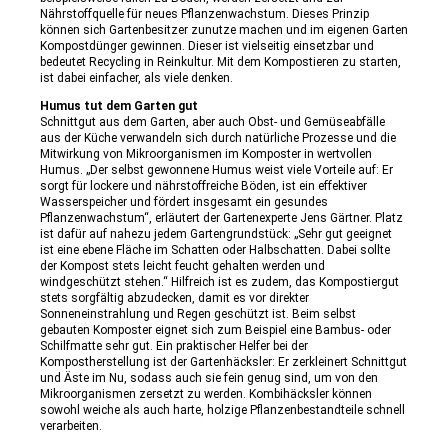
Nährstoffquelle für neues Pflanzenwachstum. Dieses Prinzip
können sich Gartenbesitzer zunutze machen und im eigenen Garten
Kompostdünger gewinnen. Dieser ist vielseitig einsetzbar und
bedeutet Recycling in Reinkultur. Mit dem Kompostieren zu starten,
ist dabei einfacher, als viele denken.
Humus tut dem Garten gut
Schnittgut aus dem Garten, aber auch Obst- und Gemüseabfälle
aus der Küche verwandeln sich durch natürliche Prozesse und die
Mitwirkung von Mikroorganismen im Komposter in wertvollen
Humus. „Der selbst gewonnene Humus weist viele Vorteile auf: Er
sorgt für lockere und nährstoffreiche Böden, ist ein effektiver
Wasserspeicher und fördert insgesamt ein gesundes
Pflanzenwachstum“, erläutert der Gartenexperte Jens Gärtner. Platz
ist dafür auf nahezu jedem Gartengrundstück: „Sehr gut geeignet
ist eine ebene Fläche im Schatten oder Halbschatten. Dabei sollte
der Kompost stets leicht feucht gehalten werden und
windgeschützt stehen.“ Hilfreich ist es zudem, das Kompostiergut
stets sorgfältig abzudecken, damit es vor direkter
Sonneneinstrahlung und Regen geschützt ist. Beim selbst
gebauten Komposter eignet sich zum Beispiel eine Bambus- oder
Schilfmatte sehr gut. Ein praktischer Helfer bei der
Kompostherstellung ist der Gartenhäcksler: Er zerkleinert Schnittgut
und Äste im Nu, sodass auch sie fein genug sind, um von den
Mikroorganismen zersetzt zu werden. Kombihäcksler können
sowohl weiche als auch harte, holzige Pflanzenbestandteile schnell
verarbeiten.