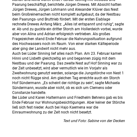
Paarung beschäftigt, berichtete Jürgen Drewes. Mit Absicht hatten
Jürgen Drewes, Jürgen Lohmann und Alexander Klüver das Nest
beim Großreinemachen nicht komplett aufgebaut, da der Nestbau
den Paarungs- und Bruttrieb fördert. Mit der ersten Eiablage
rechnete Drewes Anfang März. „Alles ist entspannt und ruhig“, sagte
er. Ab und zu guckte ein dritter Storch am Hollerdeich vorbei, wurde
aber von Alina und Adrian erfolgreich vertrieben. Als großes
Fragezeichen stand Ende Februar die Nahrungssituation aufgrund
des Hochwassers noch im Raum. Von einer starken Kälteperiode
aber ging der Landwirt nicht mehr aus.
Auch bei Lüder Sinning lief alles nach Plan. Am 23. Februar kamen
Hinni und Lisbeth gleichzeitig an und begannen zügig mit dem
Nestbau und der Paarung. Das zweite Nest auf Hof Sinning war zu
der Zeit unbesetzt, wird aber vermutlich wie im Vorjahr als
Zweitwohnung genutzt werden, solange die Jungstörche von Nest 1
noch nicht flügge sind. Am gleichen Tag erreichte auch ein Storch
Hof Sündermann. „Es scheint der richtige zu sein“, sagte Michaela
Sündermann, wusste aber nicht, ob es sich um Clemens oder
Constanze handelte.
Bei Lüder und Karen Haltermann und Friedhelm Behrens gab es bis
Ende Februar nur Wohnungsbesichtigungen. Aber keiner der Störche
ließ sich fest nieder. Auch bei Hajo Kaemena war die
Einraumwohnung zu der Zeit noch nicht besetzt.
Text und Foto: Sabine von der Decken