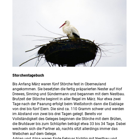
Storchentagebuch
Bis Anfang März waren fünf Störche fest in Oberneuland
angekommen. Sie besetzten die fertig präparierten Nester auf Hof
Drewes, Sinning und Sündermann und begannen mit dem Nestbau.
Brutzeit der Störche beginnt in aller Regel im März. Nur etwa zwei
Tage nach der Paarung erfolgt beim Weißstorch dann die Eiablage
von drei bis fünf Eiern. Die sind ca. 110 Gramm schwer und werden
im Abstand von zwei bis drei Tagen gelegt. Bereits vor
Vollständigkeit des Geleges beginnen die Störche mit dem Brüten,
die Brutdauer bis zum Schlüpfen beträgt etwa 33 bis 34 Tage. Dabei
wechseln sich die Partner ab, nachts sitzt allerdings immer das
Weibchen auf dem Gelege.
Adrian und Alina waren Ende Februar tüchtig mit Nestbau und