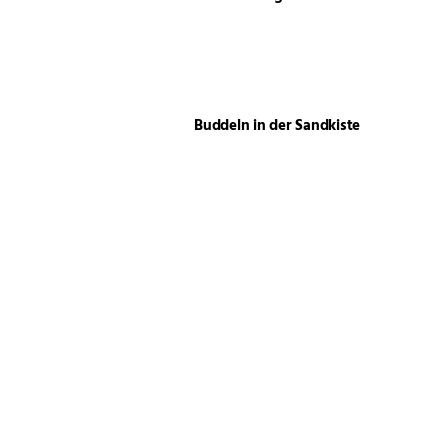
Buddeln in der Sandkiste
Der schönste Platz liegt oft
draußen
Lebensabend im Garten