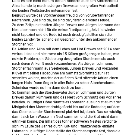
Dass es sich nicht nur um Adrian, sondern auch um Storchenfrau
Alina handelte, machte Jürgen Drewes an der großen Vertrautheit
der beiden Weißstörche miteinander fest.
Begrüßt wurde das Storchenpaar freudig von vorüberfahrenden
Radfahrern. „Sie sind da, sie sind da“, riefen die voller Freude.
Zu dem Zeitpunkt hatten Jürgen Drewes und Jürgen Lohmann das
Nest aber noch nicht für die Ankunft präpariert. „Jetzt ist wieder
nicht tapeziert und die Bude ist noch dreckig“, stellten sich die
beiden Landwirte lachend ein Gespräch unter den ankommenden
Störchen vor.
Da Adrian und Alina mit dem Leben auf Hof Drewes seit 2014 aber
vertraut sind und hier mehr als 15 Küken großgezogen haben, war
es kein Problem, die Säuberung des großen Storchennests auch
nach deren Ankunft noch vorzunehmen. Als Jürgen Lohmann,
Storchenfachmann aus Seebergen, Jürgen Drewes und Alexander
Klüver mit seiner Hebebühne am Samstagvormittag zur Tat
schreiten wollten, machte der auf dem Nest sitzende Adrian einen
langen Hals. Dann flog er in aller Ruhe zu seiner Storchendame.
Scheinbar wurde es ihm dann doch zu bunt.
So konnten sich die Storchenväter Jürgen Lohmann und Jürgen
Drewes darum kümmern und das Nest vom Schmutz des Vorjahres
befreien. In luftiger Höhe räumte es Lohmann aus und stieß mit der
Mistgabel das Maschendrahtgeflecht bis auf die Radnabe, auf dem
das Oberneulander Storchennest platziert ist, durch. Das sei wichtig,
damit sich kein Wasser im Nest sammeln und die Brut nicht darin
ertrinken könne. Der Inhalt des tonnenschweren Nestes verdichte
sich im Laufe des Jahres durch Kot- und Pflanzenreste, erklärte
Lohmann. In luftiger Höhe stellte der Storchenexperte fest, dass die