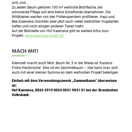
und, und…
Zu jedem Baum gehören 100 m² wertvolle Blühfläche; die
schonende Pflege soll eine kleine Schafherde übernehmen. Die
Wildbienen werden von den Pollenspendern profitieren. Hajo und
Bea Kaemena möchten aber jetzt auch vielen bedrohten Vogelarten
helfen und noch einigen anderen Tieren mehr.
Auf der Blühseite von Hof Kaemena gibt es weitere Infos zum
Projekt:
www.kaemena-blueht.de
MACH MIT!
Kleinvieh macht auch Mist: Baum Nr. 3 in der Wiese ist ‘Kassins
Frühe Herzkirsche’. Dies ist ein Sammelbaum – hier kann man sich
auch mit einer kleinen Summe an dem wertvollen Projekt beteiligen.
Einfach mit dem Verwendungszweck „Sammelbaum“ überweisen
an:
Hof Kaemena, DE63 2919 0024 0031 9031 01 bei der Bremischen
Volksbank.